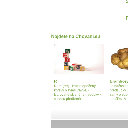
S
Najdete na Chovani.eu
R
Brambor
Rare (rér) - krátce opečený,
Je načase 
krvavý Ravies (ravije) -
předsudky. 
tvarované skleněné nádobky k
samy o sob
servisu předkrmů…
tloušťku. A