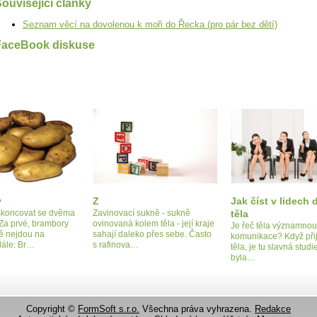
ouvisející články
Seznam věcí na dovolenou k moři do Řecka (pro pár bez dětí)
FaceBook diskuse
y
Z
Jak číst v lidech d
skoncovat se dvěma
Zavinovací sukně - sukně
těla
Za prvé, brambory
ovinovaná kolem těla - její kraje
Je řeč těla významnou
ě nejdou na
sahají daleko přes sebe. Často
komunikace? Když přij
 dále: Br…
s rafinova…
těla, je tu slavná studi
byla…
Copyright ©
FormSoft s.r.o.
Všechna práva vyhrazena.
Redakce