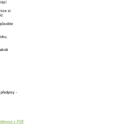
rází
níze si
ěz.
způsobte
doku,
akrát
 předpisy -
táhnout v PDF