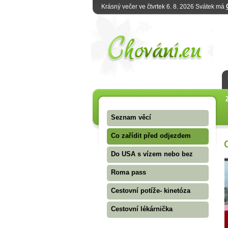
Krásný večer ve čtvrtek 6. 8. 2026 Svátek má
Seznam věcí
Co zařídit před odjezdem
Do USA s vízem nebo bez
Roma pass
Cestovní potíže- kinetóza
Cestovní lékárnička