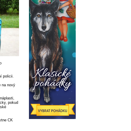
o
 policii.
že na nový
náplasti,
cky, pokud
řské
kytne CK