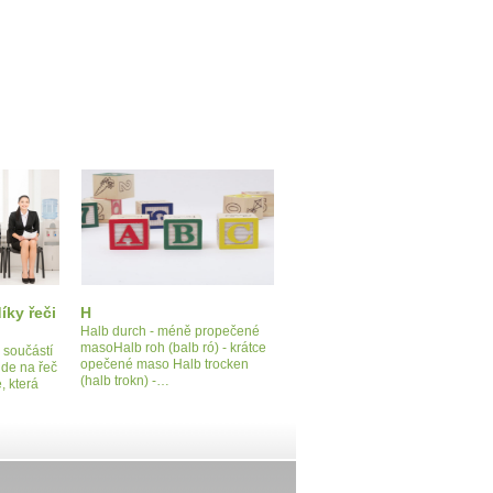
íky řeči
H
Halb durch - méně propečené
masoHalb roh (balb ró) - krátce
 součástí
opečené maso Halb trocken
de na řeč
(halb trokn) -…
e, která