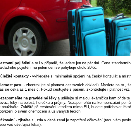
estovní pojištění
a to i v případě, že jedete jen na pár dní. Cena standartníh
ákladního pojištění na jeden den se pohybuje okolo 20Kč.
ůležité kontakty
- vyhledejte si minimálně spojení na český konzulát a místní
latnost pasu
- zkontrolujte si platnost cestovních dokladů. Myslete na to , 
as se čeká až 1 měsíc. Pokud cestujete s pasem, zkontrolujte i platnost víz.
ezapomeňte na pravidelné léky
a udělejte si malou lékárničku kam přidejte 
bvaz, léky na bolest, horečku a průjmy. Nezapomeňte na kompenzační pomů
e používáte. Zvláště při cestování letadlem mimo EU, budete potřebovat léka
otvrzení o svém onemocění a užívaných lécích.
čkování
- zjistěte si, zda v dané zemi je zapotřebí očkování (radu vám pos
ebo váš ošetřující lékař).