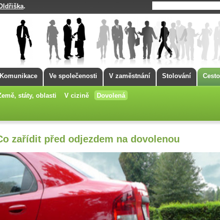
Oldřiška
.
Komunikace
Ve společenosti
V zaměstnání
Stolování
Cesto
Země, státy, oblasti
V cizině
Dovolená
Co zařídit před odjezdem na dovolenou