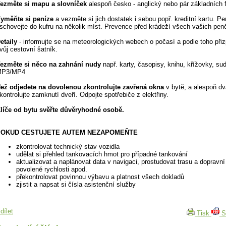
ezměte si mapu a slovníček
alespoň česko - anglický nebo pár základních f
yměňte si peníze
a vezměte si jich dostatek i sebou popř. kreditní kartu. Pe
schovejte do kufru na několik míst. Prevence před krádeží všech vašich pen
etaily
- informujte se na meteorologických webech o počasí a podle toho při
vůj cestovní šatník.
ezměte si něco na zahnání nudy
např. karty, časopisy, knihu, křížovky, su
MP3/MP4
ež odjedete na dovolenou zkontrolujte zavřená okna
v bytě, a alespoň dv
kontrolujte zamknutí dveří. Odpojte spotřebiče z elektřiny.
líče od bytu svěřte důvěryhodné osobě.
POKUD CESTUJETE AUTEM NEZAPOMEŇTE
zkontrolovat technický stav vozidla
udělat si přehled tankovacích hmot pro případné tankování
aktualizovat a naplánovat data v navigaci, prostudovat trasu a dopravní
povolené rychlosti apod.
překontrolovat povinnou výbavu a platnost všech dokladů
zjistit a napsat si čísla asistenční služby
dílet
Tisk
S