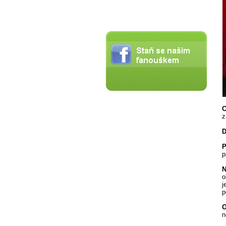
C
z
D
P
p
N
o
j
p
O
n