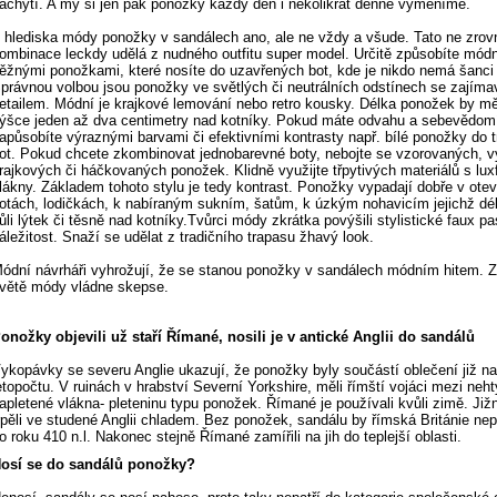
achytí. A my si jen pak ponožky každý den i několikrát denně vyměníme.
 hlediska módy ponožky v sandálech ano, ale ne vždy a všude. Tato ne zrovn
ombinace leckdy udělá z nudného outfitu super model. Určitě způsobíte módn
ěžnými ponožkami, které nosíte do uzavřených bot, kde je nikdo nemá šanci 
právnou volbou jsou ponožky ve světlých či neutrálních odstínech se zajím
etailem. Módní je krajkové lemování nebo retro kousky. Délka ponožek by mě
ýšce jeden až dva centimetry nad kotníky. Pokud máte odvahu a sebevědom
apůsobíte výraznými barvami či efektivními kontrasty např. bílé ponožky do
ot. Pokud chcete zkombinovat jednobarevné boty, nebojte se vzorovaných, 
rajkových či háčkovaných ponožek. Klidně využijte třpytivých materiálů s lu
lákny. Základem tohoto stylu je tedy kontrast. Ponožky vypadají dobře v ote
otách, lodičkách, k nabíraným sukním, šatům, k úzkým nohavicím jejichž dé
ůli lýtek či těsně nad kotníky.Tvůrci módy zkrátka povýšili stylistické faux pa
áležitost. Snaží se udělat z tradičního trapasu žhavý look.
ódní návrháři vyhrožují, že se stanou ponožky v sandálech módním hitem. 
větě módy vládne skepse.
onožky objevili už staří Římané, nosili je v antické Anglii do sandálů
ykopávky se severu Anglie ukazují, že ponožky byly součástí oblečení již n
etopočtu. V ruinách v hrabství Severní Yorkshire, měli římští vojáci mezi neht
apletené vlákna- pleteninu typu ponožek. Římané je používali kvůli zimě. Ji
rpěli ve studené Anglii chladem. Bez ponožek, sandálu by římská Británie nep
o roku 410 n.l. Nakonec stejně Římané zamířili na jih do teplejší oblasti.
osí se do sandálů ponožky?