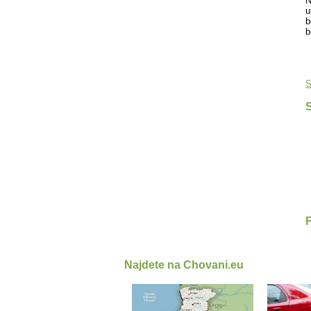
N
u
b
b
S
S
Najdete na Chovani.eu