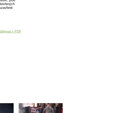
obuvi, jsou
otevřených
 uzavřené
táhnout v PDF