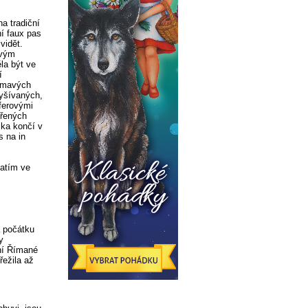
a tradiční
í faux pas
vidět.
avým
la být ve
í
 tmavých
vyšívaných,
xferovými
vřených
lka končí v
s na in
Zatím ve
a počátku
y
žní Římané
řežila až