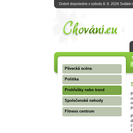
Dobré dopoledne v sobotu 8. 8. 2026 Svátek
Pěvecká scéna
Politika
Prohřešky nebo trend
P
m
Společenské nehody
n
p
Fitness centrum
P
d
c
z