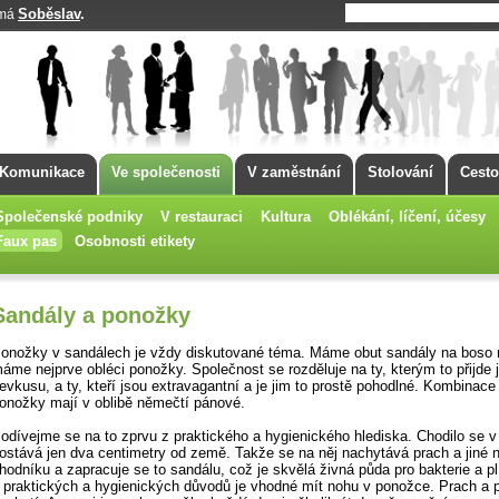
Soběslav
.
 má
Komunikace
Ve společenosti
V zaměstnání
Stolování
Cesto
Společenské podniky
V restauraci
Kultura
Oblékání, líčení, účesy
Faux pas
Osobnosti etikety
Sandály a ponožky
onožky v sandálech je vždy diskutované téma. Máme obut sandály na boso 
áme nejprve obléci ponožky. Společnost se rozděluje na ty, kterým to přijde 
evkusu, a ty, kteří jsou extravagantní a je jim to prostě pohodlné. Kombinace
onožky mají v oblibě němečtí pánové.
odívejme se na to zprvu z praktického a hygienického hlediska. Chodilo se v
ostává jen dva centimetry od země. Takže se na něj nachytává prach a jiné n
hodníku a zapracuje se to sandálu, což je skvělá živná půda pro bakterie a pl
 praktických a hygienických důvodů je vhodné mít nohu v ponožce. Prach a 