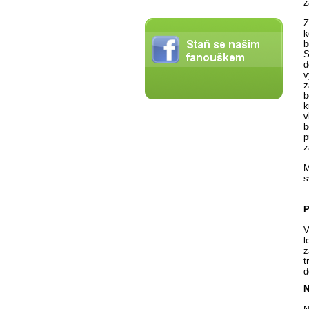
z
Z
k
b
S
d
v
z
b
k
v
b
p
z
M
s
P
V
l
z
t
d
N