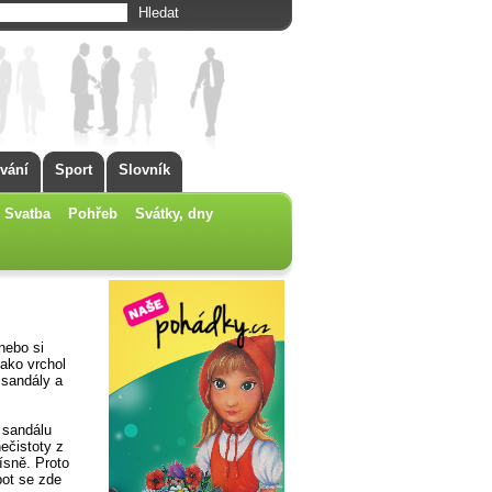
vání
Sport
Slovník
Svatba
Pohřeb
Svátky, dny
nebo si
jako vrchol
 sandály a
 sandálu
ečistoty z
ísně. Proto
pot se zde