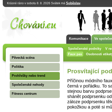
Soběslav
.
Krásné ráno v sobotu 8. 8. 2026 Svátek má
Komunikace
Ve společe
Společenské podniky
V re
Faux pas
Osobnosti etiket
Pěvecká scéna
Politika
Prosvítající po
Prohřešky nebo trend
Příčinou módního faux 
Společenské nehody
černá v pořádku. To s
stejnou barvu podprs
Fitness centrum
shánět podprsenku odp
záloze podprsenku těl
pokožkou a poté si můž