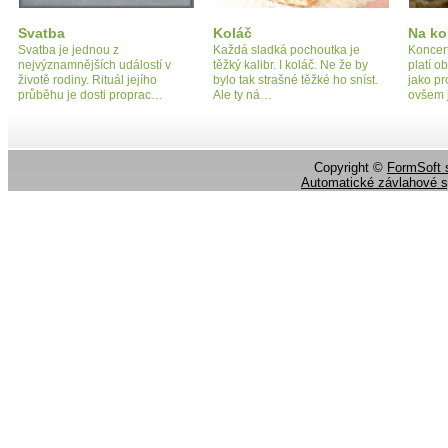
Svatba
Koláč
Na ko
Svatba je jednou z
Každá sladká pochoutka je
Koncer
nejvýznamnějších událostí v
těžký kalibr. I koláč. Ne že by
platí 
životě rodiny. Rituál jejího
bylo tak strašné těžké ho sníst.
jako pr
průběhu je dosti proprac…
Ale ty ná…
ovšem 
Copyright ©
FormSoft s
Automatické závlahové 