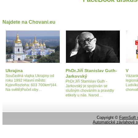
Najdete na Chovani.eu
Ukrajina
PhDr.Jiří Stanislav Guth-
V
Součastná vlajka Ukrajiny od
Jarkovský
Vázanka
roku 1992 Hlavní město:
legioná
PhDr.Jiří Stanislav Guth -
KyjevRozloha: 603 700km²(44.
Ludvíka
Jarkovský je spojován se
Na světě)Počet oby…
chorva
slušným chováním a pravidly
etikety u nás. Narod…
Copyright ©
FormSoft s
Automatické závlahové 