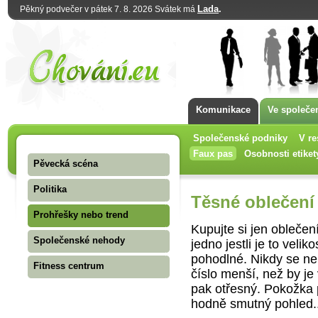
Lada
.
Pěkný podvečer v pátek 7. 8. 2026 Svátek má
Komunikace
Ve společe
Společenské podniky
V re
Faux pas
Osobnosti etiket
Pěvecká scéna
Politika
Těsné oblečení
Prohřešky nebo trend
Kupujte si jen oblečen
Společenské nehody
jedno jestli je to veli
pohodlné. Nikdy se ne
Fitness centrum
číslo menší, než by je
pak otřesný. Pokožka p
hodně smutný pohled..