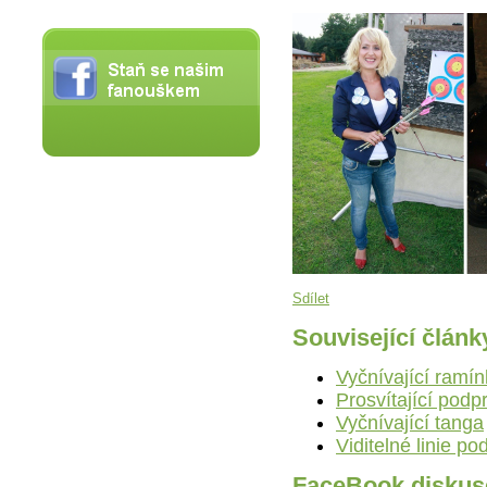
Sdílet
Související článk
Vyčnívající ramí
Prosvítající podp
Vyčnívající tanga
Viditelné linie p
FaceBook diskus