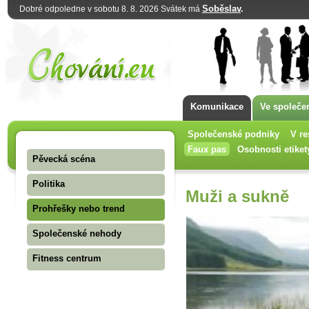
Soběslav
.
Dobré odpoledne v sobotu 8. 8. 2026 Svátek má
Komunikace
Ve společe
Společenské podniky
V re
Faux pas
Osobnosti etiket
Pěvecká scéna
Politika
Muži a sukně
Prohřešky nebo trend
Společenské nehody
Fitness centrum