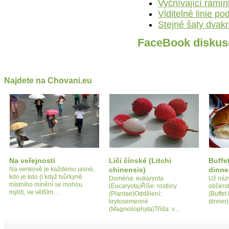
Vyčnívající ramí
Viditelné linie p
Stejné šaty dvakr
FaceBook diskus
Najdete na Chovani.eu
Na veřejnosti
Liči čínské (Litchi
Buffe
Na venkově je každému jasné,
chinensis)
dinne
kdo je kdo (i když tvůrkyně
Doména: eukaryota
Už náz
místního mínění se mohou
(Eucaryota)Říše: rostliny
občers
mýlit), ve větším…
(Plantae)Oddělení:
(Buffet
krytosemenné
dinner)
(Magnoliophyta)Třída: v…