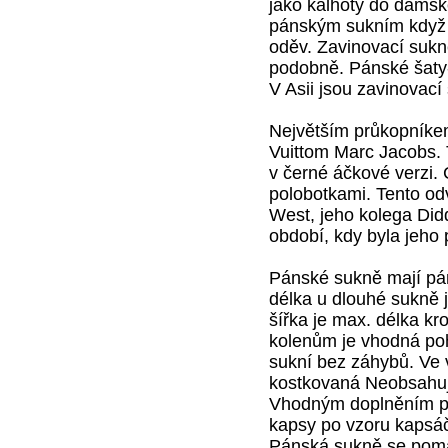
jako kalhoty do dámské
pánským sukním když s
oděv. Zavinovací sukně
podobně. Pánské šaty-
V Asii jsou zavinovac
Největším průkopníkem
Vuittom Marc Jacobs. 
v černé áčkové verzi. C
polobotkami. Tento o
West, jeho kolega Didd
období, kdy byla jeho
Pánské sukně mají pá
délka u dlouhé sukně 
šířka je max. délka kr
kolenům je vhodná po
sukní bez záhybů. Ve 
kostkovaná Neobsahuje
Vhodným doplněním pán
kapsy po vzoru kapsá
Pánská sukně se poma