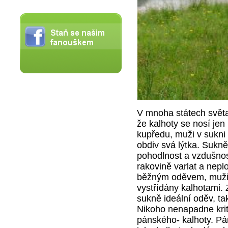
V mnoha státech svět
že kalhoty se nosí jen
kupředu, muži v sukni 
obdiv svá lýtka. Sukn
pohodlnost a vzdušnos
rakovině varlat a nepl
běžným oděvem, muži n
vystřídány kalhotami.
sukně ideální oděv, t
Nikoho nenapadne krit
pánského- kalhoty. Pá