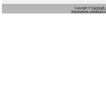
Copyright ©
FormSoft s
Automatické závlahové 