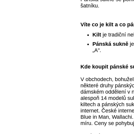
šatníku.
Víte co je kilt a co 
Kilt
je tradiční n
Pánská sukně
je
„A".
Kde koupit pánské 
V obchodech, bohužel
některé druhy pánských
dámském oddělení v n
alespoň 14 modelů suk
kiltech a pánských su
internet. České inter
Blue in Man, Wallachi. 
míru. Ceny se pohybuj