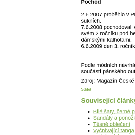
Pochod
2.6.2007 proběhlo v Pr
sukních.
7.6.2008 pochodovali 
svém 2.ročníku pod h
dámskými kalhotami.
6.6.2009 den 3. roční
Podle módních návrhář
součástí pánského outfi
Zdroj: Magazín České
Sdílet
Související článk
Bílé šaty, černé
Sandály a ponož
Těsné oblečení
Vyčnívající tanga