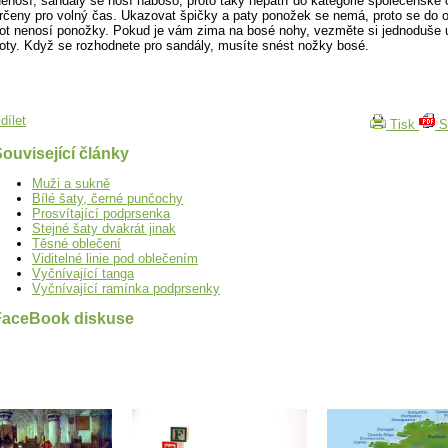
enosí, sandály se nosí naboso, proto taky nepatří do kategorie společenské 
rčeny pro volný čas. Ukazovat špičky a paty ponožek se nemá, proto se do 
ot nenosí ponožky. Pokud je vám zima na bosé nohy, vezměte si jednoduše
oty. Když se rozhodnete pro sandály, musíte snést nožky bosé.
dílet
Tisk
S
ouvisející články
Muži a sukně
Bílé šaty, černé punčochy
Prosvítající podprsenka
Stejné šaty dvakrát jinak
Těsné oblečení
Viditelné linie pod oblečením
Vyčnívající tanga
Vyčnívající ramínka podprsenky
FaceBook diskuse