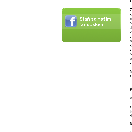
z
Z
k
b
S
d
v
z
b
k
v
b
p
z
M
s
P
V
l
z
t
d
N