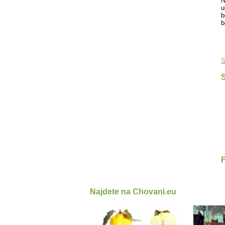
N
u
b
b
S
S
Najdete na Chovani.eu