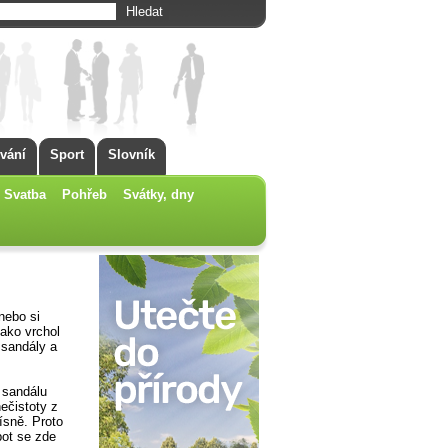
vání
Sport
Slovník
Svatba
Pohřeb
Svátky, dny
nebo si
jako vrchol
 sandály a
 sandálu
ečistoty z
ísně. Proto
pot se zde