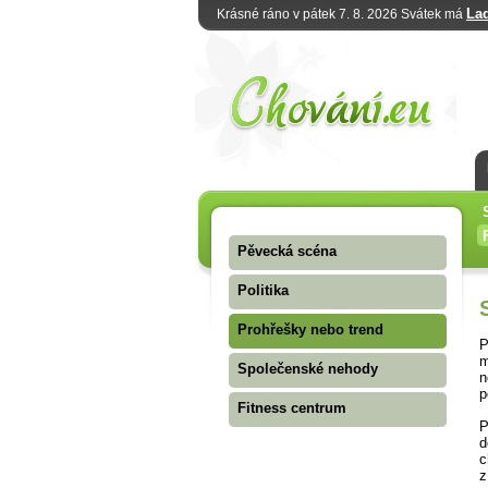
La
Krásné ráno v pátek 7. 8. 2026 Svátek má
Pěvecká scéna
Politika
Prohřešky nebo trend
P
m
Společenské nehody
n
p
Fitness centrum
P
d
c
z