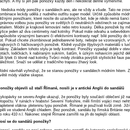
achytí. A my si jen pak ponožky každý den i několikrát denně vyměníme.
 hlediska módy ponožky v sandálech ano, ale ne vždy a všude. Tato ne zrovn
ombinace leckdy udělá z nudného outfitu super model. Určitě způsobíte módn
ěžnými ponožkami, které nosíte do uzavřených bot, kde je nikdo nemá šanci 
právnou volbou jsou ponožky ve světlých či neutrálních odstínech se zajím
etailem. Módní je krajkové lemování nebo retro kousky. Délka ponožek by mě
ýšce jeden až dva centimetry nad kotníky. Pokud máte odvahu a sebevědom
apůsobíte výraznými barvami či efektivními kontrasty např. bílé ponožky do
ot. Pokud chcete zkombinovat jednobarevné boty, nebojte se vzorovaných, 
rajkových či háčkovaných ponožek. Klidně využijte třpytivých materiálů s lu
lákny. Základem tohoto stylu je tedy kontrast. Ponožky vypadají dobře v ote
otách, lodičkách, k nabíraným sukním, šatům, k úzkým nohavicím jejichž dé
ůli lýtek či těsně nad kotníky.Tvůrci módy zkrátka povýšili stylistické faux pa
áležitost. Snaží se udělat z tradičního trapasu žhavý look.
ódní návrháři vyhrožují, že se stanou ponožky v sandálech módním hitem. 
větě módy vládne skepse.
onožky objevili už staří Římané, nosili je v antické Anglii do sandálů
ykopávky se severu Anglie ukazují, že ponožky byly součástí oblečení již n
etopočtu. V ruinách v hrabství Severní Yorkshire, měli římští vojáci mezi neht
apletené vlákna- pleteninu typu ponožek. Římané je používali kvůli zimě. Ji
rpěli ve studené Anglii chladem. Bez ponožek, sandálu by římská Británie nep
o roku 410 n.l. Nakonec stejně Římané zamířili na jih do teplejší oblasti.
osí se do sandálů ponožky?