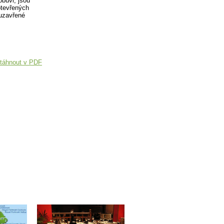
obuvi, jsou
otevřených
 uzavřené
táhnout v PDF