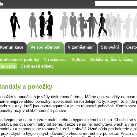
da
.
Komunikace
Ve společenosti
V zaměstnání
Stolování
Cesto
Společenské podniky
V restauraci
Kultura
Oblékání, líčení, účesy
Faux pas
Osobnosti etikety
Sandály a ponožky
onožky v sandálech je vždy diskutované téma. Máme obut sandály na boso 
áme nejprve obléci ponožky. Společnost se rozděluje na ty, kterým to přijde 
evkusu, a ty, kteří jsou extravagantní a je jim to prostě pohodlné. Kombinace
onožky mají v oblibě němečtí pánové.
odívejme se na to zprvu z praktického a hygienického hlediska. Chodilo se v
ostává jen dva centimetry od země. Takže se na něj nachytává prach a jiné n
hodníku a zapracuje se to sandálu, což je skvělá živná půda pro bakterie a pl
 praktických a hygienických důvodů je vhodné mít nohu v ponožce. Prach a 