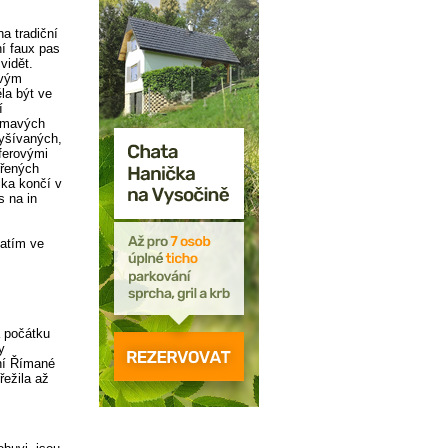
a tradiční
í faux pas
vidět.
avým
la být ve
í
 tmavých
vyšívaných,
xferovými
vřených
lka končí v
s na in
Zatím ve
a počátku
y
žní Římané
řežila až