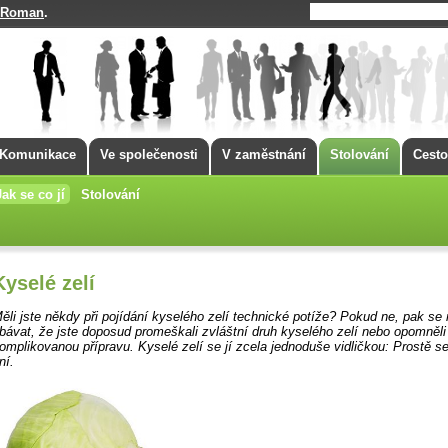
Roman
.
Komunikace
Ve společenosti
V zaměstnání
Stolování
Cesto
Jak se co jí
Stolování
Kyselé zelí
ěli jste někdy při pojídání kyselého zelí technické potíže? Pokud ne, pak se
bávat, že jste doposud promeškali zvláštní druh kyselého zelí nebo opomněl
omplikovanou přípravu. Kyselé zelí se jí zcela jednoduše vidličkou: Prostě s
ní.