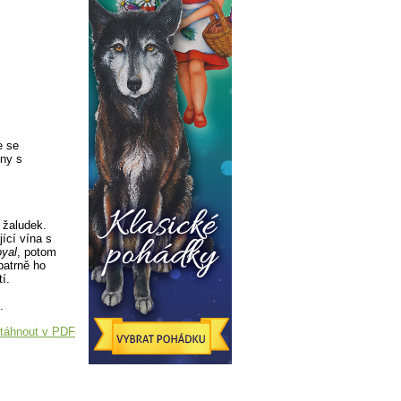
e se
iny s
 žaludek.
ící vína s
oyal
, potom
patrně ho
í.
.
táhnout v PDF