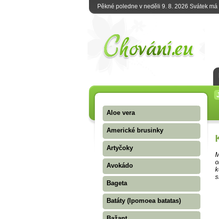
Pěkné poledne v neděli 9. 8. 2026 Svátek má
Aloe vera
Americké brusinky
Artyčoky
M
o
Avokádo
k
s
Bageta
Batáty (Ipomoea batatas)
Bažant