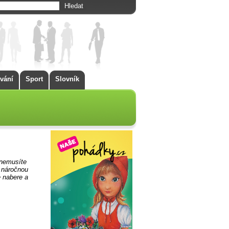
vání
Sport
Slovník
 nemusíte
i náročnou
e nabere a