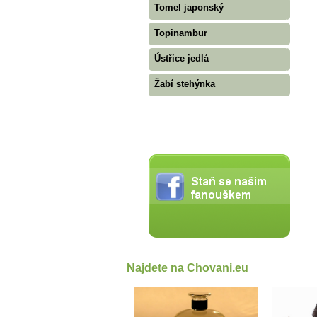
Tomel japonský
Topinambur
Ústřice jedlá
Žabí stehýnka
Najdete na Chovani.eu