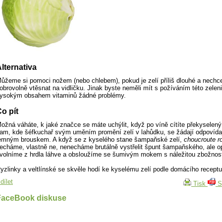
lternativa
ůžeme si pomoci nožem (nebo chlebem), pokud je zelí příliš dlouhé a nechc
obrovolně vtěsnat na vidličku. Jinak byste neměli mít s požíváním této zelen
ysokým obsahem vitaminů žádné problémy.
o pít
ožná váháte, k jaké značce se máte uchýlit, když po víně cítíte překyselený
am, kde šéfkuchař svým uměním promění zelí v lahůdku, se žádají odpovídaj
emným brouskem. A když se z kyselého stane šampaňské zelí,
choucroute r
echáme, vlastně ne, nenecháme brutálně vystřelit špunt šampaňského, ale o
volníme z hrdla láhve a obsloužíme se šumivým mokem s náležitou zbožnost
yzlinky a veltlínské se skvěle hodí ke kyselému zelí podle domácího receptu
dílet
Tisk
S
FaceBook diskuse