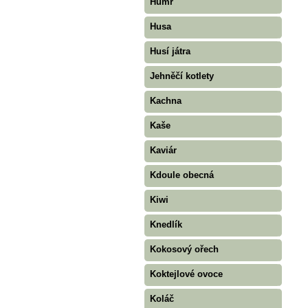
Humr
Husa
Husí játra
Jehněčí kotlety
Kachna
Kaše
Kaviár
Kdoule obecná
Kiwi
Knedlík
Kokosový ořech
Koktejlové ovoce
Koláč