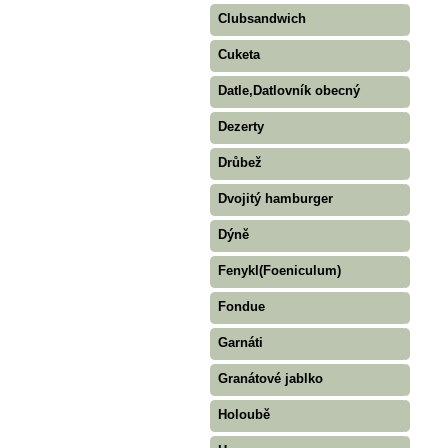
Clubsandwich
Cuketa
Datle,Datlovník obecný
Dezerty
Drůbež
Dvojitý hamburger
Dýně
Fenykl(Foeniculum)
Fondue
Garnáti
Granátové jablko
Holoubě