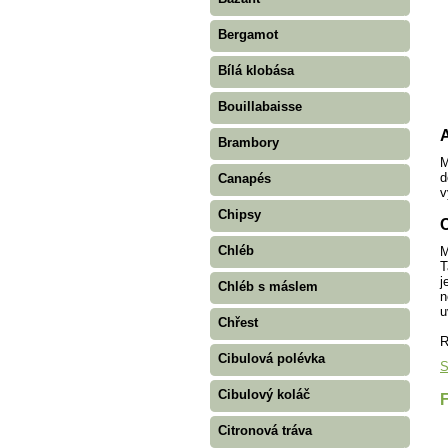
Bergamot
Bílá klobása
Bouillabaisse
A
Brambory
M
d
Canapés
v
Chipsy
C
Chléb
M
T
j
Chléb s máslem
n
u
Chřest
R
Cibulová polévka
S
Cibulový koláč
Citronová tráva