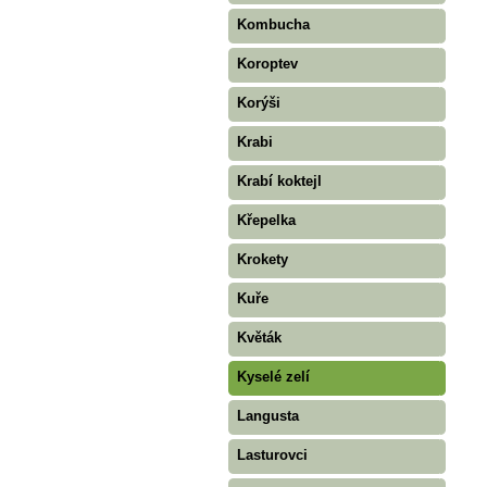
Kombucha
Koroptev
Korýši
Krabi
Krabí koktejl
Křepelka
Krokety
Kuře
Květák
Kyselé zelí
Langusta
Lasturovci