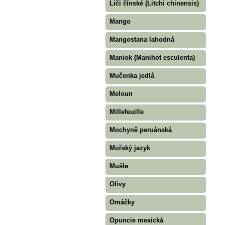
Liči čínské (Litchi chinensis)
Mango
Mangostana lahodná
Maniok (Manihot esculenta)
Mučenka jedlá
Meloun
Millefeuille
Mochyně peruánská
Mořský jazyk
Mušle
Olivy
Omáčky
Opuncie mexická