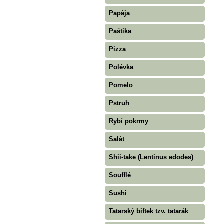
Papája
Paštika
Pizza
Polévka
Pomelo
Pstruh
Rybí pokrmy
Salát
Shii-take (Lentinus edodes)
Soufflé
Sushi
Tatarský biftek tzv. tatarák