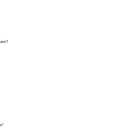
íkem?
em"