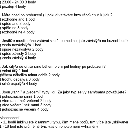
) 23.00 - 24.00 3 body
) později 4 body
. Máte hned po probuzení ( i pokud vstáváte brzy ráno) chuť k jídlu?
) rozhodně ano 1 bod
) spíše ano 2 body
) spíše ne 3 body
) rozhodně ne 4 body
. Jestliže musíte ráno vstávat v určitou hodinu, jste závislý/á na buzení bud
) zcela nezávislý/á 1 bod
) spíše nezávislý/á 2 body
) spíše závislý 3 body
) zcela závislý 4 body
. Jak čilý/á se cítíte ráno během první půl hodiny po probuzení?
) velmi čilý 1 bod
)během několika minut dobře 2 body
) trochu ospalý/á 3 body
) silně ospalý/á 4 body
. Jsou „ranní" a „večerní" typy lidí. Za jaký typ se vy sám/sama považujete?
) jednoznačně ranní 1 bod
) více ranní než večerní 2 body
) více večerní než ranní 3 body
) jednoznačně večerní 4 body
yhodnocení:
 - 11 bodů inklinujete k rannímu typu, čím méně bodů, tím více jste „skřivan
1 - 18 bod jste průměrný typ, váš chronotyp není vyhraněný