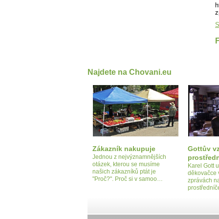
h
z
S
Najdete na Chovani.eu
Zákazník nakupuje
Gottův v
Jednou z nejvýznamnějších
prostřed
otázek, kterou se musíme
Karel Gott u
našich zákazníků ptát je
děkovačce 
"Proč?". Proč si v samoo…
zprávách n
prostřední