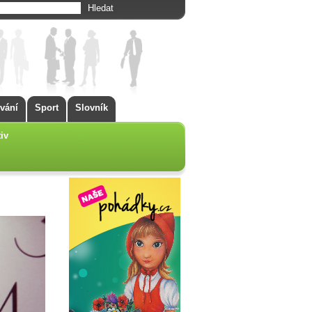
vání
Sport
Slovník
iv