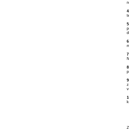
n
4
t
5
p
d
6
m
7
N
8
p
9
z
v
1
k
Z