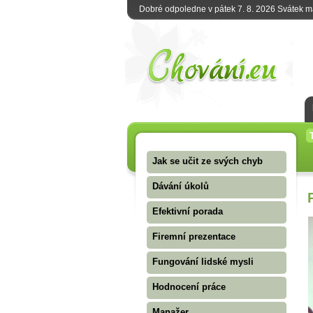
Dobré odpoledne v pátek 7. 8. 2026 Svátek 
Jak se učit ze svých chyb
Dávání úkolů
Efektivní porada
Firemní prezentace
Fungování lidské mysli
Hodnocení práce
Manažer