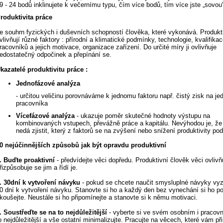
9 - 24 bodů inklinujete k večernímu typu, čím více bodů, tím více jste „sovou
roduktivita práce
e souhrn fyzických i duševních schopností člověka, které vykonává. Produkti
vlivňují různé faktory : přírodní a klimatické podmínky, technologie, kvalifika
racovníků a jejich motivace, organizace zařízení. Do určité míry ji ovlivňuje
edostatečný odpočinek a přepínání se.
kazatelé produktivitu práce :
Jednofázové analýza
- určitou veličinu porovnáváme k jednomu faktoru např. čistý zisk na je
pracovníka
Vícefázové analýza
- ukazuje poměr skutečné hodnoty výstupu na
kombinovaných vstupech, převážně práce a kapitálu. Nevýhodou je, že 
nedá zjistit, který z faktorů se na zvýšení nebo snížení produktivity podí
0 nejúčinnějších způsobů jak být opravdu produktivní
. Buďte proaktivní
- předvídejte věci dopředu. Produktivní člověk věci ovlivň
řizpůsobuje se jim a řídí je.
. 30dní k vytvoření návyku
- pokud se chcete naučit smysluplné návyky vy
0 dní k vytvoření návyku. Stanovte si ho a každý den bez vynechání si ho po
koušejte. Neustále si ho připomínejte a stanovte si k němu motivaci.
. Soustřeďte se na to nejdůležitější
- vyberte si ve svém osobním i pracovn
o nejdůležitější a vše ostatní minimalizujte. Pracujte na věcech, které vám př