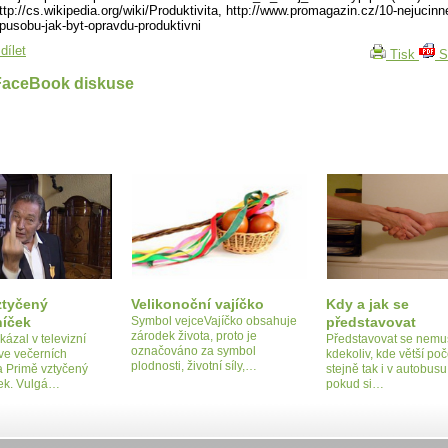
ttp://cs.wikipedia.org/wiki/Produktivita, http://www.promagazin.cz/10-nejucinn
pusobu-jak-byt-opravdu-produktivni
dílet
Tisk
S
FaceBook diskuse
ztyčený
Velikonoční vajíčko
Kdy a jak se
níček
Symbol vejceVajíčko obsahuje
představovat
zárodek života, proto je
kázal v televizní
Představovat se nem
označováno za symbol
ve večerních
kdekoliv, kde větší poče
plodnosti, životní síly,…
a Primě vztyčený
stejně tak i v autobusu,
ček. Vulgá…
pokud si…