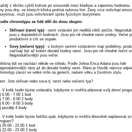
aždý z těchto cyklů kolísat po sinusoidě mezi kladnou a zápornou hodnotou. 
ny jsou dny, ve kterých křivka protíná nulovou linii. Ženy více ovlivňuje emoc
iorytmus, muži jsou ovlivňování spíše fyzickým biorytmem.
odle chronotypu se lidé dělí do dvou skupin:
Skřivani (ranní typ)
- ranní vstávání jim nedělá větší potíže. Nejproduk
jsou v dopoledních hodinách. Jsou pro ně vhodné ranní směny. Večer j
produktivní a cítí se ospale.
Sovy (večerní typy)
- s brzkým ranním vstáváním mají problémy, produ
začínají být až kolem desáté hodiny ranní. Jsou pro ně vhodné noční 
Nejproduktivnější jsou večer.
ětšina lidí se nachází někde ve středu. Podle Johna Erica Adaira jsou lidé
ejproduktivnější ráno až do desáté hodiny ranní. Ráno je člověk nejvíce odp
hronotyp závisí ve velké míře na genech, našem věku a životním stylu.
est: Jste skřivan nebo sova tj. ranní nebo večerní typ?
. V kolik hodin byste vstával/a, kdybyste si mohl/a plánovat svůj denní prog
) 6.00 - 7.00 1 bod
) 7.00 - 8.00 2 body
) 8.00 - 9.00 3 body
) později 4 body
. V kolik hodin byste šel/šla spát, kdybyste si mohl/a libovolně naplánovat sv
rogram?
) 20.00 - 22.00 1 bod
) 22.00 - 23.00 2 body