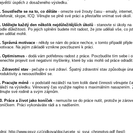
ejvětší úspěch z dosaženého výsledku.
. Soustřeďte se na to, co děláte
- omezte své žrouty času - emaily, internet
elefonát, skype, ICQ. Věnujte se plně své práci a přestaňte vnímat své okolí.
. Udělejte každý den několik nejdůležitějších úkolů
- stanovte si úkoly na 
odle důležitosti. Po jejich splnění budete mít radost, že jste udělali vše, co j
en udělat mohli.
. Správná motivace
- někdy se nám do práce nechce, v tomto případě přijde
otivace. Na jejím základě vznikne povzbuzení k práci.
. Optimismus
- dodá vám potřebnou radost z práce. Povzbudíte tím sebe i o
enechte projevit své negativní myšlenky, které by vás mohli od práce odradit
. Zdravotní stav
- pečujte o své zdraví. Špatný zdravotní stav způsobuje ú
roduktivity a nesoustředění se.
. Pracujte méně
- v podstatě nezáleží na tom kolik dané činnosti věnujete ča
áleží na výsledku. Věnovaný čas využijte naplno s maximálním nasazením. 
ěnujte své rodině a svým zájmům.
0. Práce a život jako koníček
- nemusíte se do práce nutit, protože je záro
oníčkem. Práci vykonáváte rádi a s nadšením.
droj: http://www.psvz.cz/zidkova/doc/urcete_si_svuj_chronotyp.pdf (test)