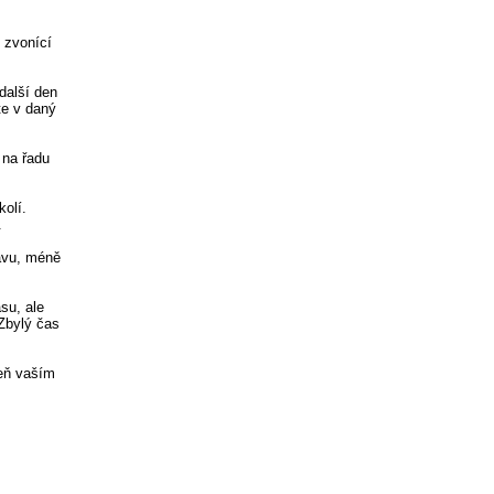
, zvonící
další den
ste v daný
 na řadu
kolí.
.
navu, méně
su, ale
Zbylý čas
veň vaším