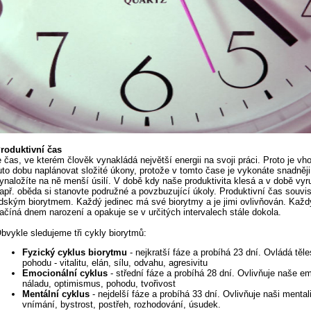
roduktivní čas
e čas, ve kterém člověk vynakládá největší energii na svoji práci. Proto je vh
uto dobu naplánovat složité úkony, protože v tomto čase je vykonáte snadněji
ynaložíte na ně menší úsilí. V době kdy naše produktivita klesá a v době vy
apř. oběda si stanovte podružné a povzbuzující úkoly. Produktivní čas souvis
idským biorytmem. Každý jedinec má své biorytmy a je jimi ovlivňován. Každ
ačíná dnem narození a opakuje se v určitých intervalech stále dokola.
bvykle sledujeme tři cykly biorytmů:
Fyzický cyklus biorytmu
- nejkratší fáze a probíhá 23 dní. Ovládá těl
pohodu - vitalitu, elán, sílu, odvahu, agresivitu
Emocionální cyklus
- střední fáze a probíhá 28 dní. Ovlivňuje naše e
náladu, optimismus, pohodu, tvořivost
Mentální cyklus
- nejdelší fáze a probíhá 33 dní. Ovlivňuje naši mentali
vnímání, bystrost, postřeh, rozhodování, úsudek.