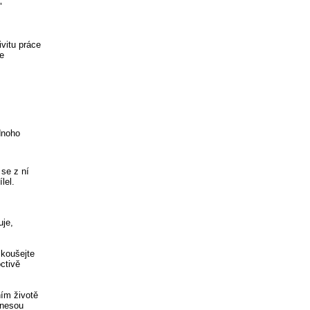
"
vitu práce
ce
dnoho
se z ní
lel.
uje,
zkoušejte
ctivě
ím životě
inesou