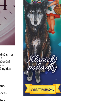
odné si na
 a
rušování
í s
ý cyklus
esnou
moce -
tu -