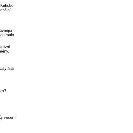
Kritické
ionální
tivnější
sou málo
ktivní
směny.
očatý.Náš
ram?
ůj večerní