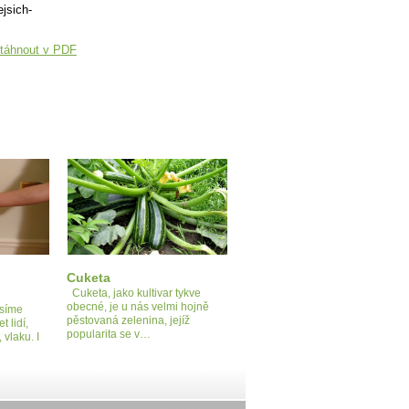
ejsich-
táhnout v PDF
Cuketa
Cuketa, jako kultivar tykve
obecné, je u nás velmi hojně
usíme
pěstovaná zelenina, jejíž
t lidí,
popularita se v…
 vlaku. I