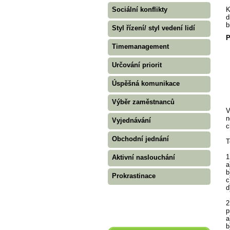
Sociální konflikty
K
d
b
Styl řízení/ styl vedení lidí
P
Timemanagement
Určování priorit
Úspěšná komunikace
Výběr zaměstnanců
V
n
Vyjednávání
c
Obchodní jednání
T
1
Aktivní naslouchání
a
b
Prokrastinace
c
d
2
p
a
b