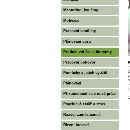
Mentoring, koučing
Motivace
Pracovní konflikty
Plánování času
Produktivní čas a biorytmy
Pracovní pohovor
P
j
t
Pomůcky a jejich využití
v
n
Plánování
l
z
Přizpůsobení se v nové práci
O
Psychická zátěž a stres
Rozvoj zaměstnanců
Řízení inovací