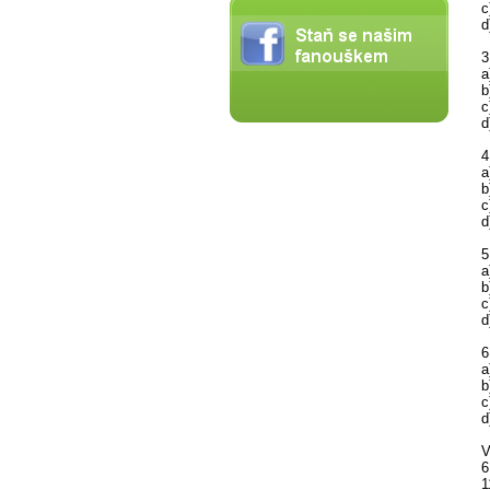
c
d
3
a
b
c
d
4
a
b
c
d
5
a
b
c
d
6
a
b
c
d
V
6
1