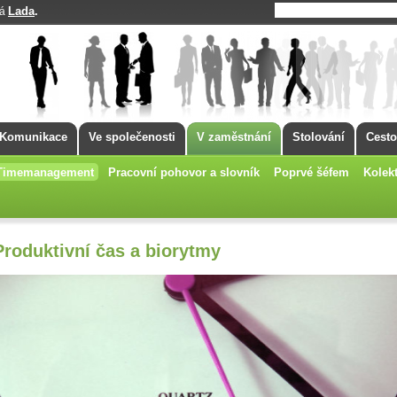
Lada
.
má
Komunikace
Ve společenosti
V zaměstnání
Stolování
Cesto
Timemanagement
Pracovní pohovor a slovník
Poprvé šéfem
Kolekt
Produktivní čas a biorytmy