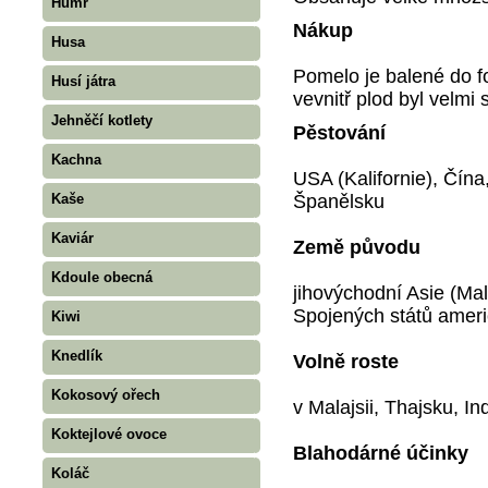
Humr
Nákup
Husa
Pomelo je balené do fo
Husí játra
vevnitř plod byl velmi 
Jehněčí kotlety
Pěstování
Kachna
USA (Kalifornie), Čín
Španělsku
Kaše
Kaviár
Země původu
Kdoule obecná
jihovýchodní Asie (Mala
Spojených států ameri
Kiwi
Knedlík
Volně roste
Kokosový ořech
v Malajsii, Thajsku, In
Koktejlové ovoce
Blahodárné účinky
Koláč