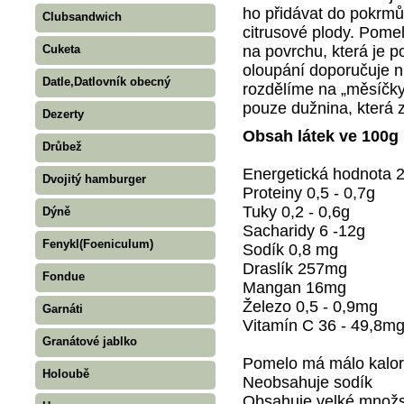
ho přidávat do pokrmů 
Clubsandwich
citrusové plody. Pome
na povrchu, která je p
Cuketa
oloupání doporučuje 
Datle,Datlovník obecný
rozdělíme na „měsíčky"
pouze dužnina, která z
Dezerty
Obsah látek ve 100g
Drůbež
Energetická hodnota 2
Dvojitý hamburger
Proteiny 0,5 - 0,7g
Tuky 0,2 - 0,6g
Dýně
Sacharidy 6 -12g
Fenykl(Foeniculum)
Sodík 0,8 mg
Draslík 257mg
Fondue
Mangan 16mg
Železo 0,5 - 0,9mg
Garnáti
Vitamín C 36 - 49,8m
Granátové jablko
Pomelo má málo kalori
Holoubě
Neobsahuje sodík
Obsahuje velké množst