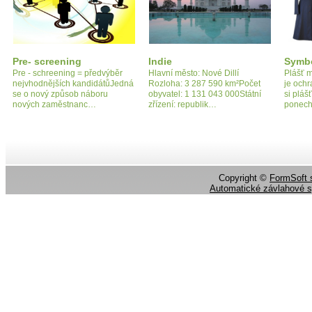
Pre- screening
Indie
Symbo
Pre - schreening = předvýběr
Hlavní město: Nové Dillí
Plášť m
nejvhodnějších kandidátůJedná
Rozloha: 3 287 590 km²Počet
je ochr
se o nový způsob náboru
obyvatel: 1 131 043 000Státní
si pláš
nových zaměstnanc…
zřízení: republik…
ponech
Copyright ©
FormSoft s
Automatické závlahové 