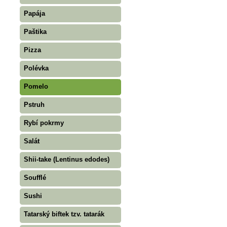
Papája
Paštika
Pizza
Polévka
Pomelo
Pstruh
Rybí pokrmy
Salát
Shii-take (Lentinus edodes)
Soufflé
Sushi
Tatarský biftek tzv. tatarák