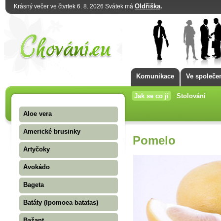
Oldřiška
.
Krásný večer ve čtvrtek 6. 8. 2026 Svátek má
Komunikace
Ve společe
Jak se co jí
Stolování
Aloe vera
Americké brusinky
Pomelo
Artyčoky
Avokádo
Bageta
Batáty (Ipomoea batatas)
Bažant