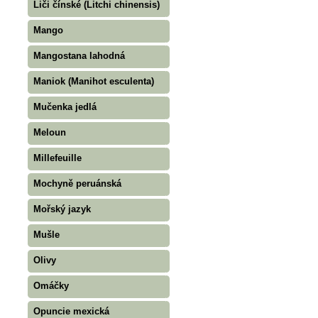
Liči čínské (Litchi chinensis)
Mango
Mangostana lahodná
Maniok (Manihot esculenta)
Mučenka jedlá
Meloun
Millefeuille
Mochyně peruánská
Mořský jazyk
Mušle
Olivy
Omáčky
Opuncie mexická