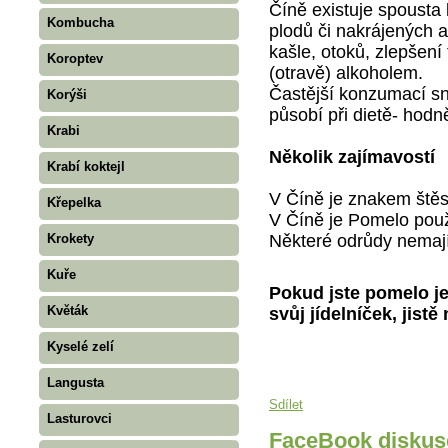
Číně existuje spousta
Kombucha
plodů či nakrájených 
kašle, otoků, zlepšení 
Koroptev
(otravě) alkoholem.
Častější konzumací sn
Korýši
působí při dietě- hodně
Krabi
Několik zajímavostí
Krabí koktejl
V Číně je znakem štěs
Křepelka
V Číně je Pomelo použ
Některé odrůdy nemaj
Krokety
Kuře
Pokud jste pomelo je
Květák
svůj jídelníček, jistě
Kyselé zelí
Langusta
Sdílet
Lasturovci
FaceBook diskus