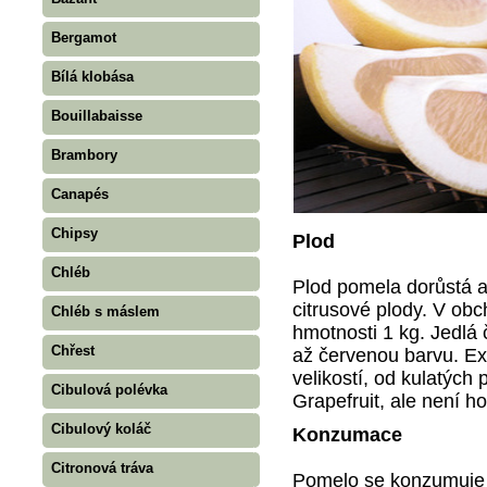
Bergamot
Bílá klobása
Bouillabaisse
Brambory
Canapés
Chipsy
Plod
Chléb
Plod pomela dorůstá až
citrusové plody. V ob
Chléb s máslem
hmotnosti 1 kg. Jedlá
Chřest
až červenou barvu. Exi
velikostí, od kulatých
Cibulová polévka
Grapefruit, ale není ho
Cibulový koláč
Konzumace
Citronová tráva
Pomelo se konzumuje s