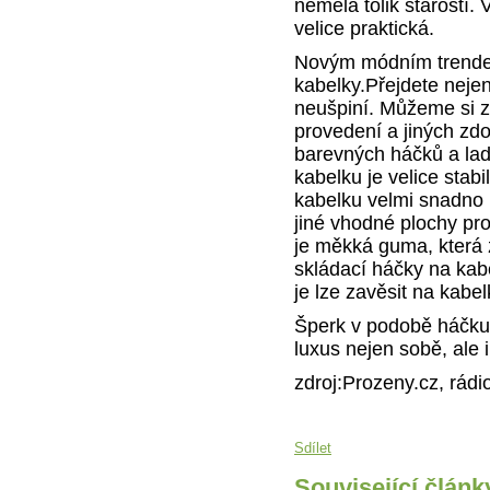
neměla tolik starostí. 
velice praktická.
Novým módním trende
kabelky.Přejdete neje
neušpiní. Můžeme si zv
provedení a jiných zd
barevných háčků a ladi
kabelku je velice sta
kabelku velmi snadno r
jiné vhodné plochy pr
je měkká guma, která 
skládací háčky na kabe
je lze zavěsit na kabe
Šperk v podobě háčku
luxus nejen sobě, ale 
zdroj:Prozeny.cz, rádi
Sdílet
Související článk