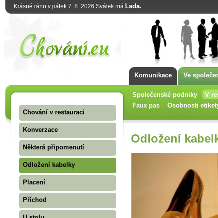
Lada
.
Krásné ráno v pátek 7. 8. 2026 Svátek má
Komunikace
Ve společe
Společenské podniky
V re
Faux pas
Osobnosti etiket
Chování v restauraci
Konverzace
Odložení kabel
Některá připomenutí
Odložení kabelky
Placení
Příchod
U stolu