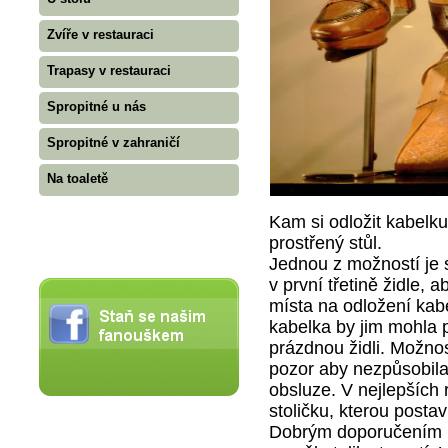
Zvíře v restauraci
Trapasy v restauraci
Spropitné u nás
Spropitné v zahraničí
Na toaletě
Kam si odložit kabelku
prostřený stůl.
Jednou z možností je si
v první třetině židle, 
místa na odložení kab
kabelka by jim mohla p
prázdnou židli. Možnost
pozor aby nezpůsobila
obsluze. V nejlepších
stoličku, kterou postaví 
Dobrým doporučením by