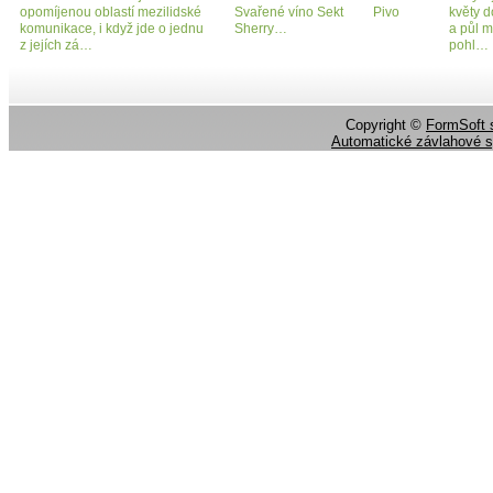
opomíjenou oblastí mezilidské
Svařené víno Sekt Pivo
květy d
komunikace, i když jde o jednu
Sherry…
a půl m
z jejích zá…
pohl…
Copyright ©
FormSoft s
Automatické závlahové 