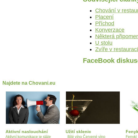
Chování v restau
Placení
Příchod
Konverzace
Některá připomen
U stolu
Zvíře v restauraci
FaceBook diskus
Najdete na Chovani.eu
Aktivní naslouchání
Užití sklenic
Fenyk
Aktivní komunikace je stále
Bílé víno Červené víno
Fenykl j