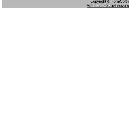
Copyright ©
FormSoft s
Automatické závlahové 