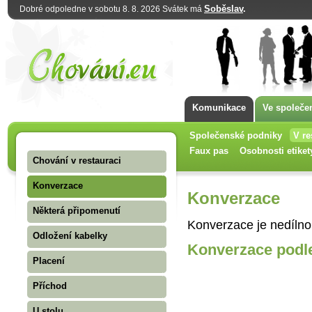
Soběslav
.
Dobré odpoledne v sobotu 8. 8. 2026 Svátek má
Komunikace
Ve společe
Společenské podniky
V re
Faux pas
Osobnosti etiket
Chování v restauraci
Konverzace
Konverzace
Některá připomenutí
Konverzace je nedílno
Odložení kabelky
Konverzace podl
Placení
Příchod
U stolu