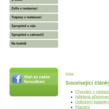
Zvíře v restauraci
Trapasy v restauraci
Spropitné u nás
Spropitné v zahraničí
Na toaletě
Sdílet
Související článk
Chování v restau
Některá připomen
Odložení kabelky
Placení