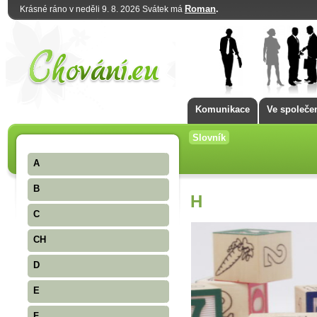
Roman
.
Krásné ráno v neděli 9. 8. 2026 Svátek má
Komunikace
Ve společe
Slovník
A
B
H
C
CH
D
E
F