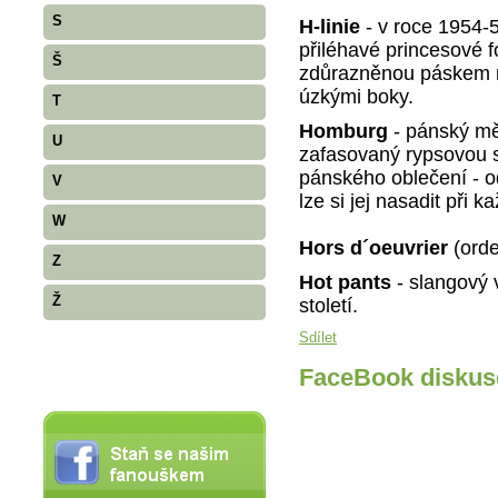
S
H-linie
- v roce 1954-5
přiléhavé princesové 
Š
zdůrazněnou páskem n
úzkými boky.
T
Homburg
- pánský mě
U
zafasovaný rypsovou 
pánského oblečení - 
V
lze si jej nasadit při ka
W
Hors d´oeuvrier
(orde
Z
Hot pants
- slangový 
Ž
století.
Sdílet
FaceBook diskus