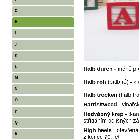
G
H
I
J
K
L
Halb durch
- méně p
M
Halb roh
(balb ró) - 
N
Halb trocken
(halb tr
O
Harris/tweed
- vlnařs
P
Hedvábný krep
- tka
střídáním odlišných zá
Q
High heels
- otevřen
R
z konce 70. let