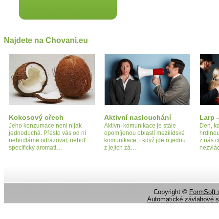
Najdete na Chovani.eu
Kokosový ořech
Aktivní naslouchání
Larp 
Jeho konzumace není nijak
Aktivní komunikace je stále
Den, kd
jednoduchá. Přesto vás od ní
opomíjenou oblastí mezilidské
hrdinou
nehodláme odrazovat, neboť
komunikace, i když jde o jednu
z nás c
specifický aromati…
z jejích zá…
nezvlá
Copyright ©
FormSoft s
Automatické závlahové 