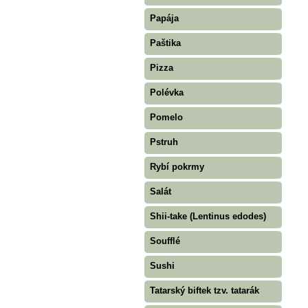
Papája
Paštika
Pizza
Polévka
Pomelo
Pstruh
Rybí pokrmy
Salát
Shii-take (Lentinus edodes)
Soufflé
Sushi
Tatarský biftek tzv. tatarák