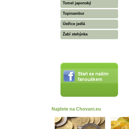
Tomel japonský
Topinambur
Ústřice jedlá
Žabí stehýnka
Najdete na Chovani.eu