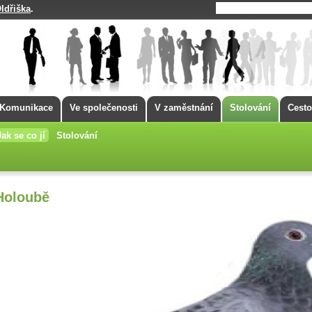
ldřiška
.
Komunikace
Ve společenosti
V zaměstnání
Stolování
Cesto
Jak se co jí
Stolování
Holoubě