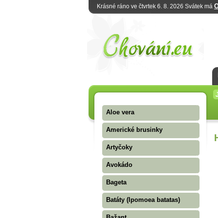
O
Krásné ráno ve čtvrtek 6. 8. 2026 Svátek má
Aloe vera
Americké brusinky
Artyčoky
Avokádo
Bageta
Batáty (Ipomoea batatas)
Bažant