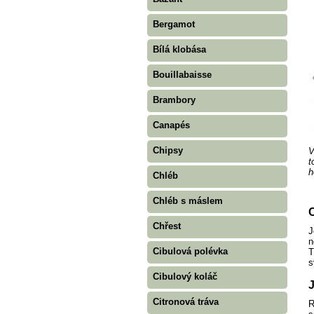
Bergamot
Bílá klobása
Bouillabaisse
Brambory
Canapés
Chipsy
V
t
h
Chléb
Chléb s máslem
C
Chřest
J
n
Cibulová polévka
T
s
Cibulový koláč
J
Citronová tráva
R