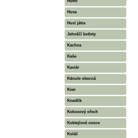
Humr
Husa
Husí játra
Jehněčí kotlety
Kachna
Kaše
Kaviár
Kdoule obecná
Kiwi
Knedlík
Kokosový ořech
Koktejlové ovoce
Koláč