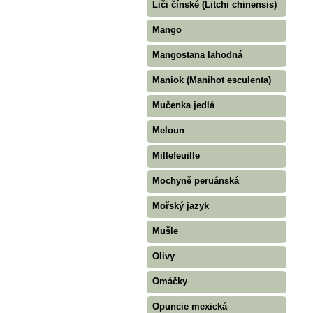
Liči čínské (Litchi chinensis)
Mango
Mangostana lahodná
Maniok (Manihot esculenta)
Mučenka jedlá
Meloun
Millefeuille
Mochyně peruánská
Mořský jazyk
Mušle
Olivy
Omáčky
Opuncie mexická