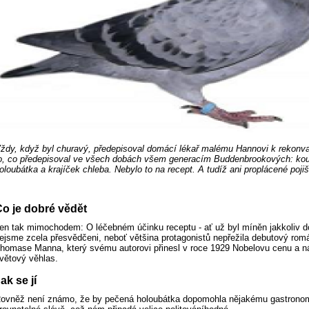
ždy, když byl churavý, předepisoval domácí lékař malému Hannovi k rekonv
o, co předepisoval ve všech dobách všem generacím Buddenbrookových: ko
oloubátka a krajíček chleba. Nebylo to na recept. A tudíž ani proplácené poji
o je dobré vědět
en tak mimochodem: O léčebném účinku receptu - ať už byl míněn jakkoliv d
ejsme zcela přesvědčeni, neboť většina protagonistů nepřežila debutový ro
homase Manna, který svému autorovi přinesl v roce 1929 Nobelovu cenu a n
větový věhlas.
ak se jí
ovněž není známo, že by pečená holoubátka dopomohla nějakému gastrono