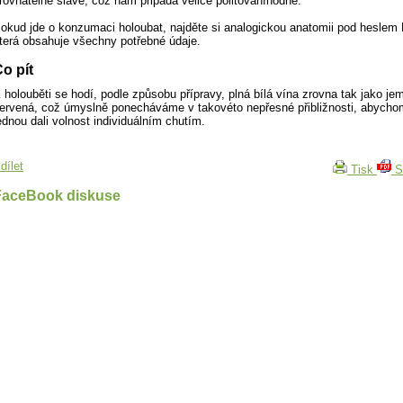
rovnatelné slávě, což nám připadá velice politováníhodné.
okud jde o konzumaci holoubat, najděte si analogickou anatomii pod heslem
terá obsahuje všechny potřebné údaje.
o pít
 holouběti se hodí, podle způsobu přípravy, plná bílá vína zrovna tak jako je
ervená, což úmyslně ponecháváme v takovéto nepřesné přibližnosti, abycho
ednou dali volnost individuálním chutím.
dílet
Tisk
S
FaceBook diskuse