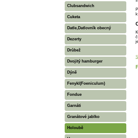
s
Clubsandwich
P
k
Cuketa
C
Datle,Datlovník obecný
K
č
Dezerty
j
Drůbež
S
Dvojitý hamburger
Dýně
Fenykl(Foeniculum)
Fondue
Garnáti
Granátové jablko
Holoubě