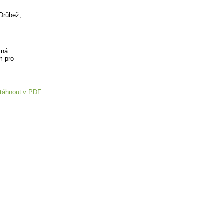
 Drůbež,
mná
m pro
táhnout v PDF