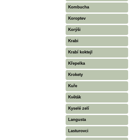
Kombucha
Koroptev
Korýši
Krabi
Krabí koktejl
Křepelka
Krokety
Kuře
Květák
Kyselé zelí
Langusta
Lasturovci