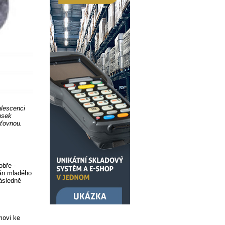
alescenci
usek
šťovnou.
obře -
mán mladého
ásledně
movi ke