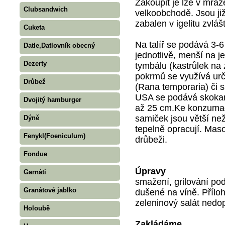
Zakoupit je lze v mra
Clubsandwich
velkoobchodě. Jsou ji
zabalen v igelitu zvláš
Cuketa
Na talíř se podává 3-6
Datle,Datlovník obecný
jednotlivě, menší na j
Dezerty
tymbálu (kastrůlek na
pokrmů se využívá urč
Drůbež
(Rana temporaria) či 
USA se podává skokan
Dvojitý hamburger
až 25 cm.Ke konzumaci
samiček jsou větší ne
Dýně
tepelně opracují. Maso
Fenykl(Foeniculum)
drůbeži.
Fondue
Úpravy
Garnáti
smažení, grilování p
Granátové jablko
dušené na víně. Příloh
zeleninový salát nedop
Holoubě
Zakládáme