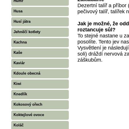
Humr
Dezertní talíř a příbo
pečivový talíř, talířek
Husa
Husí játra
Jak je možné, že odd
roztancuje sůl?
Jehněčí kotlety
To stejné nastane u za
posolíte. Tento jev na
Kachna
Vysvětlení je následuj
Kaše
soli) dráždí nervová z
záškubům.
Kaviár
Kdoule obecná
Kiwi
Knedlík
Kokosový ořech
Koktejlové ovoce
Koláč