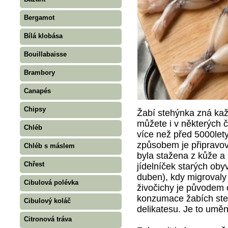
Bergamot
Bílá klobása
Bouillabaisse
Brambory
Canapés
Chipsy
Žabí stehýnka zná kaž
můžete i v některých 
Chléb
více než před 5000lety
způsobem je připravov
Chléb s máslem
byla stažena z kůže a
Chřest
jídelníček starých oby
duben), kdy migrovaly
Cibulová polévka
živočichy je původem 
konzumace žabích steh
Cibulový koláč
delikatesu. Je to uměn
Citronová tráva