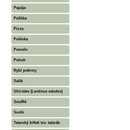
Papája
Paštika
Pizza
Polévka
Pomelo
Pstruh
Rybí pokrmy
Salát
Shii-take (Lentinus edodes)
Soufflé
Sushi
Tatarský biftek tzv. tatarák