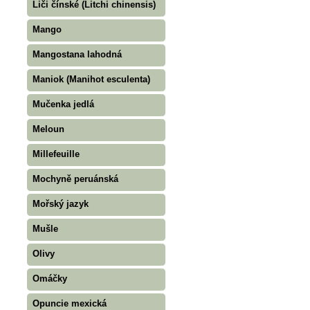
Liči čínské (Litchi chinensis)
Mango
Mangostana lahodná
Maniok (Manihot esculenta)
Mučenka jedlá
Meloun
Millefeuille
Mochyně peruánská
Mořský jazyk
Mušle
Olivy
Omáčky
Opuncie mexická