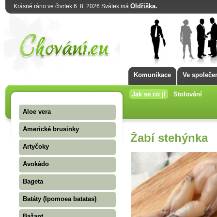
Oldřiška
.
Krásné ráno ve čtvrtek 6. 8. 2026 Svátek má
Komunikace
Ve společe
Jak se co jí
Stolování
Aloe vera
Americké brusinky
Žabí stehýnka
Artyčoky
Avokádo
Bageta
Batáty (Ipomoea batatas)
Bažant