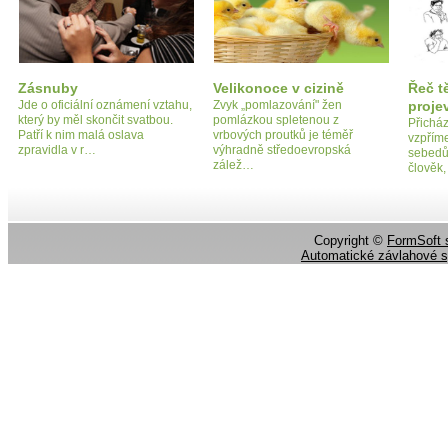
Zásnuby
Velikonoce v cizině
Řeč tě
Jde o oficiální oznámení vztahu,
Zvyk „pomlazování" žen
proje
který by měl skončit svatbou.
pomlázkou spletenou z
Přicház
Patří k nim malá oslava
vrbových proutků je téměř
vzpřím
zpravidla v r…
výhradně středoevropská
sebedů
zálež…
člověk
Copyright ©
FormSoft s
Automatické závlahové 