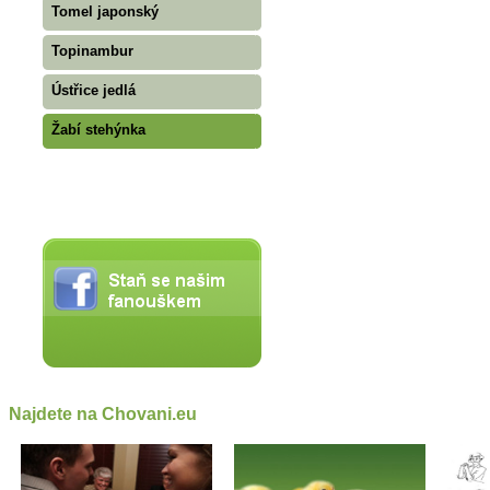
Tomel japonský
Topinambur
Ústřice jedlá
Žabí stehýnka
Najdete na Chovani.eu