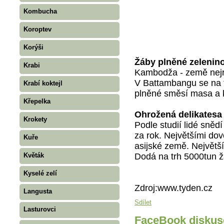
Kombucha
Koroptev
Korýši
Žáby plněné zelenin
Krabi
Kambodža - země nejr
V Battambangu se na tr
Krabí koktejl
plněné směsí masa a 
Křepelka
Ohrožená delikatesa
Krokety
Podle studií lidé sněd
za rok. Největšími dov
Kuře
asijské země. Největš
Dodá na trh 5000tun ž
Květák
Kyselé zelí
Zdroj:www.tyden.cz
Langusta
Sdílet
Lasturovci
FaceBook diskus