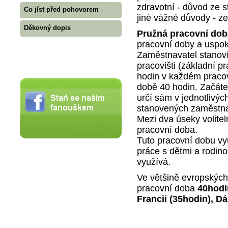
zdravotní - důvod ze 
Co jíst před pohovorem
jiné vážné důvody - z
Děkovný dopis
Pružná pracovní dob
pracovní doby a uspo
Zaměstnavatel stanoví
pracovišti (základní pr
hodin v každém pracov
době 40 hodin. Začát
určí sám v jednotlivý
stanovených zaměstnav
Mezi dva úseky volitel
pracovní doba.
Tuto pracovní dobu vy
práce s dětmi a rodino
využívá.
Ve většině evropských
pracovní doba
40hodi
Francii (35hodin), Dá