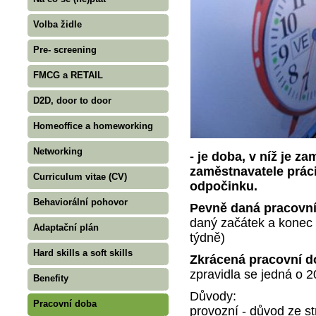
Volba židle
Pre- screening
FMCG a RETAIL
D2D, door to door
Homeoffice a homeworking
Networking
- je doba, v níž je 
zaměstnavatele prác
Curriculum vitae (CV)
odpočinku.
Behaviorální pohovor
Pevně daná pracovn
daný začátek a konec a
Adaptační plán
týdně)
Hard skills a soft skills
Zkrácená pracovní d
zpravidla se jedná o 2
Benefity
Důvody:
Pracovní doba
provozní - důvod ze s