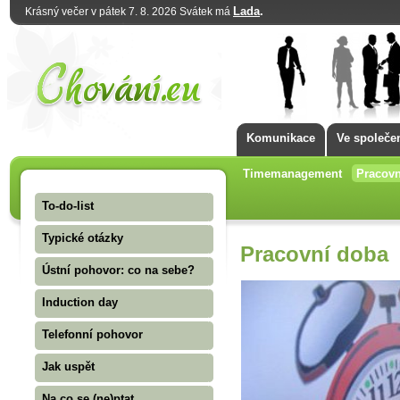
Lada
.
Krásný večer v pátek 7. 8. 2026 Svátek má
Komunikace
Ve společe
Timemanagement
Pracovn
To-do-list
Typické otázky
Pracovní doba
Ústní pohovor: co na sebe?
Induction day
Telefonní pohovor
Jak uspět
Na co se (ne)ptat