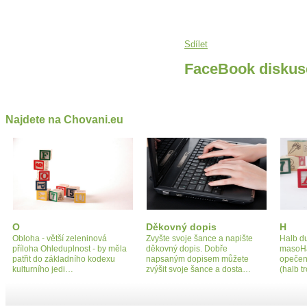
Sdílet
FaceBook diskus
Najdete na Chovani.eu
O
Děkovný dopis
H
Obloha - větší zeleninová
Zvyšte svoje šance a napište
Halb d
příloha Ohleduplnost - by měla
děkovný dopis. Dobře
masoHal
patřit do základního kodexu
napsaným dopisem můžete
opečen
kulturního jedi…
zvýšit svoje šance a dosta…
(halb t