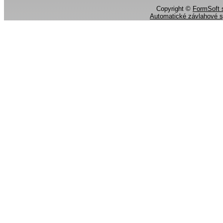
Copyright ©
FormSoft s
Automatické závlahové 