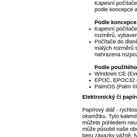
Kapesní počítače 
podle koncepce a
Podle koncepce
Kapesní počítače
rozměrů, vybaven
Počítače do dlan
malých rozměrů s
nahrazena rozpo
Podle použitéh
Windows CE (Ever
EPOC, EPOC32 (
PalmOS (Palm III
Elektronický či papír
Papírový diář - rychl
okamžiku. Tyto kalend
můžete pohledem neust
může působit naše obch
beru závazky vážně. 