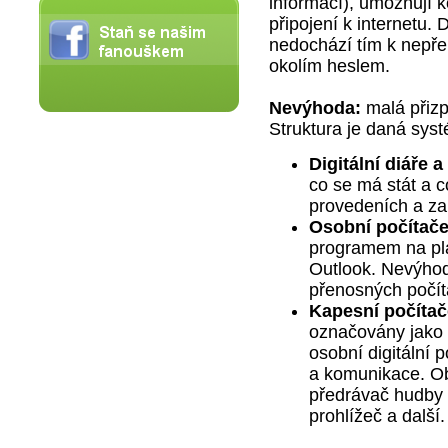
informací), umožňují 
připojení k internetu.
nedochází tím k nepře
okolím heslem.
Nevýhoda:
malá přizp
Struktura je daná sys
Digitální diáře 
co se má stát a c
provedeních a za
Osobní počítače 
programem na plá
Outlook. Nevýhoda
přenosných počíta
Kapesní počítač
označovány jako P
osobní digitální p
a komunikace. Obs
předrávač hudby 
prohlížeč a další