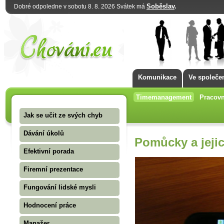
Soběslav
.
Dobré odpoledne v sobotu 8. 8. 2026 Svátek má
Komunikace
Ve společe
Timemanagement
Pracovn
Jak se učit ze svých chyb
Dávání úkolů
Pomůcky a jejic
Efektivní porada
Firemní prezentace
Fungování lidské mysli
Hodnocení práce
Manažer