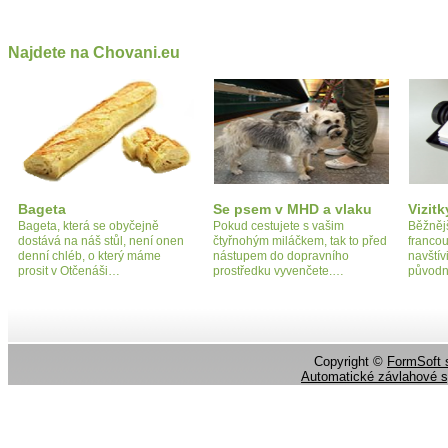
Najdete na Chovani.eu
Bageta
Se psem v MHD a vlaku
Vizitk
Bageta, která se obyčejně
Pokud cestujete s vašim
Běžnějš
dostává na náš stůl, není onen
čtyřnohým miláčkem, tak to před
francou
denní chléb, o který máme
nástupem do dopravního
navštív
prosit v Otčenáši…
prostředku vyvenčete.…
původn
Copyright ©
FormSoft s
Automatické závlahové 