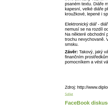
psaném textu. Diáře 
kapesní, velké diáře p
kroužkové, lepené i sp
Elektronický diář - diá
nemusí se na rozdíl od
Na některé obchodní p
trochu nevychovaně. V
smsku.
Závěr:
Takový, jaký v
finančním prostředkům
pomocníkem a vést vás
Zdroj: http://www.dip
Sdílet
FaceBook diskus