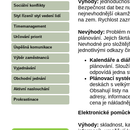
Výhody:
jednoduchost
Sociální konflikty
Bezpečnost dat bez nut
nejnevhodnější okamži
Styl řízení/ styl vedení lidí
na zem. Rychlost zaz
Timemanagement
Nevýhody:
Problém n
Určování priorit
plánování. Jejich škrt
Nevhodné pro složitějš
Úspěšná komunikace
jednotlivými odkazy či
Výběr zaměstnanců
Kalendáře a diá
plánování. Slouž
Vyjednávání
odpovídá jedna s
Plánovací syst
Obchodní jednání
deskách s velký
Aktivní naslouchání
Obsahují listy na
adresy, informac
Prokrastinace
cena je nákladně
Elektronické pomůc
Výhody:
skladnost, ka