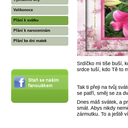
Velikonoce
Přání k svátku
Přání k narozeninám
Přání ke dni matek
Srdíčko mi tiše buší, 
srdce tuší, kdo Tě to 
Tak ti přeji na tvůj svá
se patří, směj se za dva
Dnes máš svátek, a pr
smát. Abys nikdy nemě
zármutku. To a ještě víc