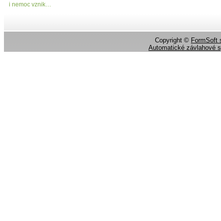
i nemoc vznik…
Copyright ©
FormSoft s
Automatické závlahové 