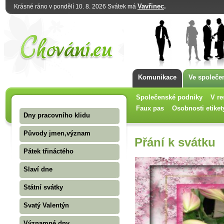
Vavřinec
.
Krásné ráno v pondělí 10. 8. 2026 Svátek má
Komunikace
Ve společe
Společenské podniky
V re
Faux pas
Osobnosti etiket
Dny pracovního klidu
Původy jmen,význam
Přání k svátku
Pátek třináctého
Slaví dne
Státní svátky
Svatý Valentýn
Významné dny