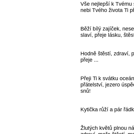
Vše nejlepší k Tvému
nebi Tvého života Ti př
Běží bílý zajíček, nes
slaví, přeje lásku, štěs
Hodně štěstí, zdraví, 
přeje ...
Přeji Ti k svátku oceá
přátelství, jezero ús
snů!
Kytička růží a pár řá
Žlutých květů plnou n