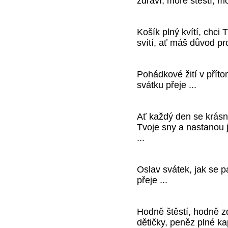
zdraví, moře štěstí, m
Košík plný kvítí, chci
svítí, ať máš důvod pr
Pohádkové žití v přít
svátku přeje ...
Ať každý den se krásný
Tvoje sny a nastanou j
...
Oslav svátek, jak se pa
přeje ...
Hodně štěstí, hodně zd
dětičky, peněz plné ka