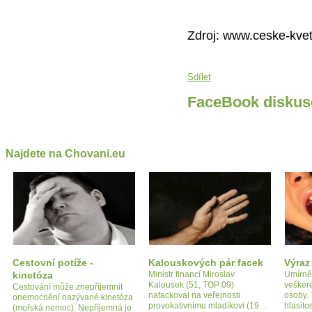
Zdroj: www.ceske-kvet
Sdílet
FaceBook diskus
Najdete na Chovani.eu
Cestovní potíže -
Kalouskových pár facek
Výraz
kinetóza
Ministr financí Miroslav
Umírněn
Kalousek (51, TOP 09)
veškeré
Cestování může znepříjemnit
nafackoval na veřejnosti
osoby. 
onemocnění nazývané kinetóza
provokativnímu mladíkovi (19…
hlasito
(mořská nemoc). Nepříjemná je