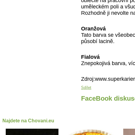
oblečte na pracovní po
uměleckém poli a všud
Rozhodně ji nevolte na
Oranžová
Tato barva se všeobe
působí lacině.
Fialová
Znepokojivá barva, ví
Zdroj:www.superkarier
Sdílet
FaceBook diskus
Najdete na Chovani.eu