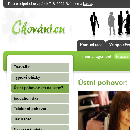
Lada
.
Dobré odpoledne v pátek 7. 8. 2026 Svátek má
Komunikace
Ve společe
Timemanagement
Pracovn
To-do-list
Typické otázky
Ústní pohovor:
Ústní pohovor: co na sebe?
Induction day
Telefonní pohovor
Jak uspět
Na co se (ne)ptat