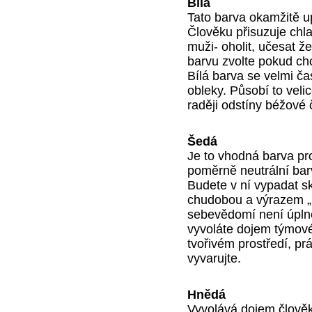
Bílá
Tato barva okamžitě u
Člověku přisuzuje chla
muži- oholit, učesat že
barvu zvolte pokud ch
Bílá barva se velmi č
obleky. Působí to veli
raději odstíny béžové
Šedá
Je to vhodná barva pr
poměrně neutrální barv
Budete v ní vypadat s
chudobou a výrazem „
sebevědomí není úpln
vyvoláte dojem týmové
tvořivém prostředí, prác
vyvarujte.
Hnědá
Vyvolává dojem člověk