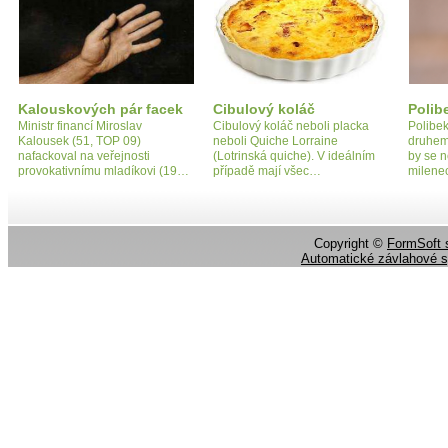
Kalouskových pár facek
Cibulový koláč
Polib
Ministr financí Miroslav
Cibulový koláč neboli placka
Polibek
Kalousek (51, TOP 09)
neboli Quiche Lorraine
druhem
nafackoval na veřejnosti
(Lotrinská quiche). V ideálním
by se 
provokativnímu mladíkovi (19…
případě mají všec…
milene
Copyright ©
FormSoft s
Automatické závlahové 