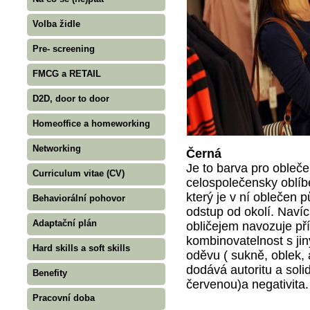
Volba židle
Pre- screening
FMCG a RETAIL
D2D, door to door
Homeoffice a homeworking
Networking
Černá
Je to barva pro oblečení
Curriculum vitae (CV)
celospolečensky oblíb
který je v ní oblečen p
Behaviorální pohovor
odstup od okolí. Naví
Adaptační plán
obličejem navozuje příl
kombinovatelnost s ji
Hard skills a soft skills
oděvu ( sukně, oblek, 
dodává autoritu a soli
Benefity
červenou)a negativita.
Pracovní doba