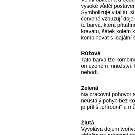
vysoké vůdčí postave
Symbolizuje vitalitu, s
červené vzbuzují doje
to barva, která přitáhn
kravatu, šátek kolem k
kombinovat s loajální 
Růžová
Tato barva lze kombin
omezeném množství. Na
nehodí.
Zelená
Na pracovní pohovor se
neustálý pohyb bez ko
je příliš „přírodní" a 
Žlutá
Vyvolává dojem tvořivos