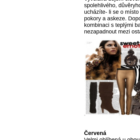
spolehlivého, důvěryh
ucházíte- li se o míst
pokory a askeze. Dopor
kombinaci s teplými b
nezapadnout mezi ost
Červená
Velmi oblíbená u obou