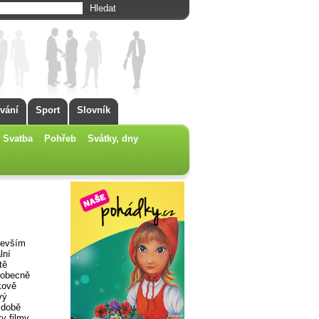
vání
Sport
Slovník
Svatba
Pohřeb
Svátky, dny
devším
lní
tě
 obecně
lkově
vý
o době
ty filmy