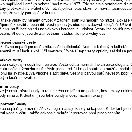
ako například Horečka sobotní noci z roku 1977. Zde se stala symbolem disko
terý přetrvával i v průběhu 80. let. A jelikož letos slavíme i návrat „osmdesát
asné, že vesty jsou opět v kurzu!
ánské vesty by neměly chybět v žádném šatníku moderního muže. Dokáže
říjemně zpestřit a obohatit. Vesty jsou výsadou opravdových elegánů. Užívat
šichni muži bez ohledu na věkovou kategorii či událost. Vesty lze použít pro 
ošení. Vhodné jsou do zaměstnání, studia, ale i pro volný čas.
letené pánské vesty
ž dávno nepatří jen do šatníku našich dědečků. Nosí se k černým kalhotám i 
arevně musí ladit s košilí či svetrem. Volnější typ vesty opticky zeštihluje po
átkové vesty
sou nezbytným doplňkem obleku. Vesta dělá z normálního chlápka elegána. 
esta udělá z ženicha muže číslo jedna, odliší ho od ostatních mužů a podtrhn
lohu na svatbě.Bývá vhodné sladit barvu vesty s barvou šatů nevěsty, popř. k
elým laděním svatby.
imní vesty
ze je nosit místo bundy, a to zejména na jaře a na podzim, kdy teploty nekles
ody mrazu. K dostání jsou také bundy s odepínacími rukávy.
portovní vesty
sou doplněny o různé nášivky, loga, nápisy, kapsy či kapuce. K dostání jsou
roti vodě a větru, takže dokonale ochrání sportovce před prochlazením.