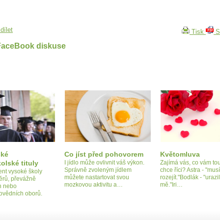
dílet
Tisk
S
FaceBook diskuse
ské
Co jíst před pohovorem
Květomluva
lské tituly
I jídlo může ovlivnit váš výkon.
Zajímá vás, co vám to
Správně zvoleným jídlem
chce říci? Astra - "mu
ent vysoké školy
můžete nastartovat svou
rozejít."Bodlák - "urazil
ěrů, převážně
mozkovou aktivitu a…
mě."Iri…
h nebo
ovědních oborů.