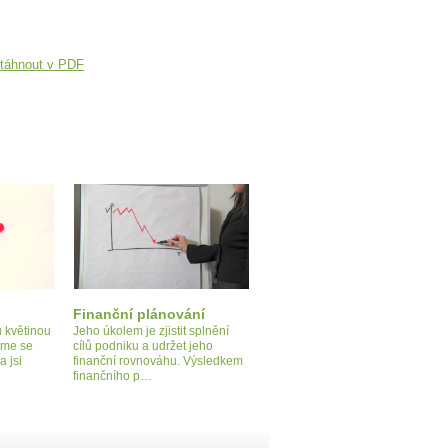
táhnout v PDF
Finanční plánování
u květinou
Jeho úkolem je zjistit splnění
síme se
cílů podniku a udržet jeho
a jsi
finanční rovnováhu. Výsledkem
finančního p…