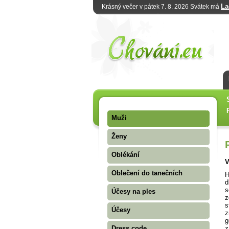
La
Krásný večer v pátek 7. 8. 2026 Svátek má
Muži
Ženy
Oblékání
V
Oblečení do tanečních
H
d
s
Účesy na ples
z
s
Účesy
z
g
z
Dress code