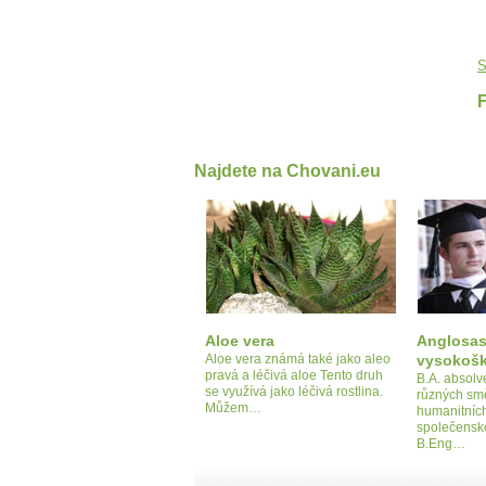
S
Najdete na Chovani.eu
Aloe vera
Anglosa
Aloe vera známá také jako aleo
vysokoško
pravá a léčivá aloe Tento druh
B.A. absolv
se využívá jako léčivá rostlina.
různých sm
Můžem…
humanitníc
společensk
B.Eng…