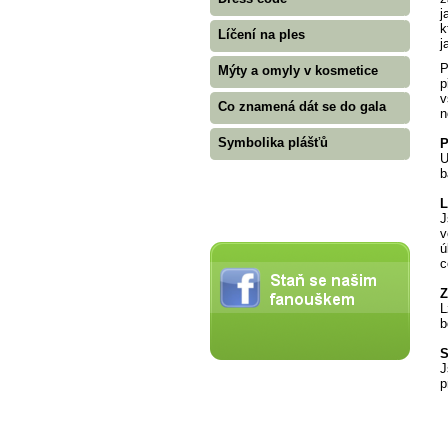
j
k
Líčení na ples
j
P
Mýty a omyly v kosmetice
p
v
Co znamená dát se do gala
n
Symbolika plášťů
P
U
b
L
J
v
ú
c
Z
L
b
S
J
p