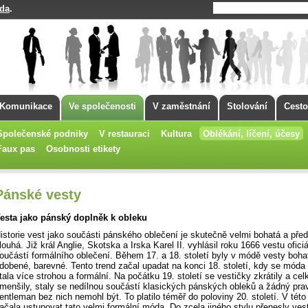
da
.
Komunikace
Ve společenosti
V zaměstnání
Stolování
Cesto
Společenské podniky
V restauraci
Kultura
Oblékání, líčení, účesy
Faux pas
Osobnosti etikety
Pánské vesty
esta jako pánský doplněk k obleku
istorie vest jako součásti pánského oblečení je skutečně velmi bohatá a pře
louhá. Již král Anglie, Skotska a Irska Karel II. vyhlásil roku 1666 vestu oficiá
oučástí formálního oblečení. Během 17. a 18. století byly v módě vesty boha
dobené, barevné. Tento trend začal upadat na konci 18. století, kdy se móda
tala více strohou a formální. Na počátku 19. století se vestičky zkrátily a ce
menšily, staly se nedílnou součástí klasických pánských obleků a žádný pra
entleman bez nich nemohl být. To platilo téměř do poloviny 20. století. V tét
ačala ustupovat tato velmi formální móda. Do zcela jiného stylu přenesly ves