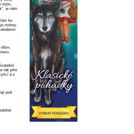
 stylu,
ek", je nám
 Vám ho
 je mohou
celodenní
riflím,
stavu.
Svatební
e tak jeho
yticí a s
ají pod
 odolné