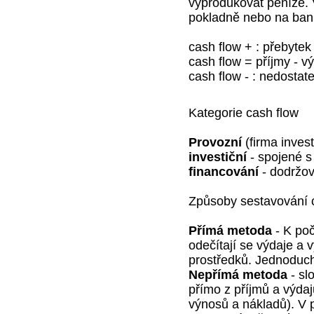
vyprodukovat peníze. V
pokladně nebo na ban
cash flow + : přebytek
cash flow = příjmy - v
cash flow - : nedostat
Kategorie cash flow
Provozní
(firma invest
investiční
- spojené s
financování
- dodržov
Způsoby sestavování 
Přímá metoda
- K poč
odečítají se výdaje a
prostředků. Jednoduc
Nepřímá metoda
- sl
přímo z příjmů a výdaj
výnosů a nákladů). V p