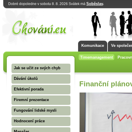
Soběslav
.
Dobré dopoledne v sobotu 8. 8. 2026 Svátek má
Komunikace
Ve společe
Timemanagement
Pracovn
Jak se učit ze svých chyb
Dávání úkolů
Finanční pláno
Efektivní porada
Firemní prezentace
Fungování lidské mysli
Hodnocení práce
Manažer