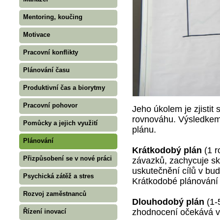
Mentoring, koučing
Motivace
Pracovní konflikty
Plánování času
Produktivní čas a biorytmy
Pracovní pohovor
Jeho úkolem je zjistit 
rovnováhu. Výsledkem 
Pomůcky a jejich využití
plánu.
Plánování
Krátkodobý plán
(1 r
Přizpůsobení se v nové práci
závazků, zachycuje sku
uskutečnění cílů v bud
Psychická zátěž a stres
Krátkodobé plánování 
Rozvoj zaměstnanců
Dlouhodobý plán
(1-5
zhodnocení očekává v
Řízení inovací