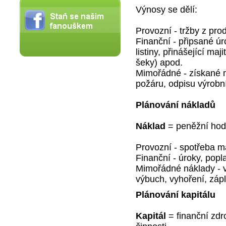
Výnosy se dělí:
Provozní - tržby z pro
Finanční
- připsané úr
listiny, přinášející ma
šeky) apod.
Mimořádné
- získané 
požáru, odpisu výrobní
Plánování nákladů
Náklad
= peněžní hodn
Provozní - spotřeba ma
Finanční - úroky, popl
Mimořádné náklady - vz
výbuch, vyhoření, zápl
Plánování kapitálu
Kapitál
= finanční zdr