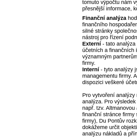
tomuto výpočtu nám v
přesnější informace, k
Finanční analýza
hodn
finančního hospodaření 
silné stránky společno
nástroj pro řízení podn
Externí
- tato analýz
účetních a finančních 
významným partnerům,
firmy.
Interní
- tyto analýzy 
managementu firmy. Ana
dispozici veškeré účetn
Pro vytvoření analýzy
analýza. Pro výsledek 
např. tzv. Altmanovou 
finanční stránce firmy
firmy), Du Pontův roz
dokážeme určit objekti
analýzu nákladů a pří