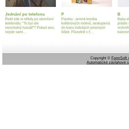
Jednání po telefonu
P
B
Řekli jste si někdy po ukončení
Paisley - jemná kresba
Baby-do
telefonátu: "To byl ale
květinových motivů, seskupená
prádlo 
neochotný hulvát!"? Pokud ano,
do tvaru indických piniových
vrchníh
nejste sami.…
šišek. Původně v č…
balono
Copyright ©
FormSoft s
Automatické závlahové 