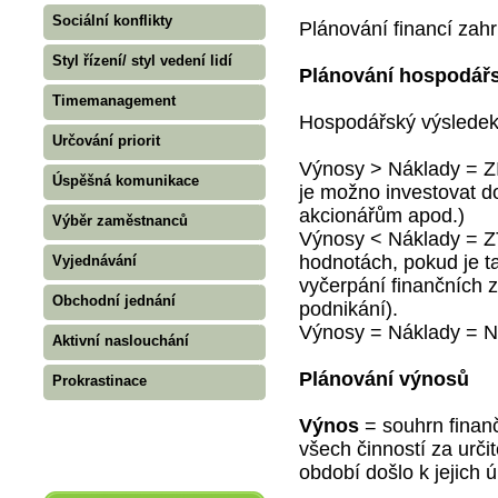
Sociální konflikty
Plánování financí zahr
Styl řízení/ styl vedení lidí
Plánování hospodář
Timemanagement
Hospodářský výsledek 
Určování priorit
Výnosy > Náklady = ZI
Úspěšná komunikace
je možno investovat d
akcionářům apod.)
Výběr zaměstnanců
Výnosy < Náklady = Z
hodnotách, pokud je ta
Vyjednávání
vyčerpání finančních z
Obchodní jednání
podnikání).
Výnosy = Náklady 
Aktivní naslouchání
Plánování výnosů
Prokrastinace
Výnos
= souhrn finanč
všech činností za urči
období došlo k jejich 