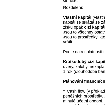
činnosti.
Rozdělení:
Vlastní kapitál
(vlastn
kapitál se skládá ze z
zisku opak
cizí kapitá
Jsou to všechny ostatn
Jsou to prostředky, k
vrátit.
Podle data splatnosti 
Krátkodobý cizí kapi
úvěry, zálohy, nezapl
1 rok (dlouhodobé bank
Plánování finančních
= Cash flow (v překlad
peněžních prostředků.
minulé účetní období.