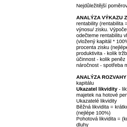
Nejdůležitější poměro
ANALÝZA VÝKAZU Z
rentability (rentabili
výnosu/ zisku. Výpočet
odečteme rentabilitu 
(vložený kapitál * 100
procenta zisku (nejlé
produktivita - kolik t
účinnost - kolik peněz
náročnost - spotřeba m
ANALÝZA ROZVAHY
kapitálu
Ukazatel likvidity
- li
majetek na hotové pen
Ukazatelé likvidity
Běžná likvidita = krát
(nejlépe 100%)
Pohotová likvidita = (
dluhy