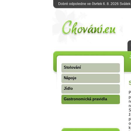
Dobré odpoledne ve čtvrtek 6. 8. 2026 Sváte
Stolování
Nápoje
Jídlo
P
p
Gastronomická pravidla
n
n
S
ž
p
o
k