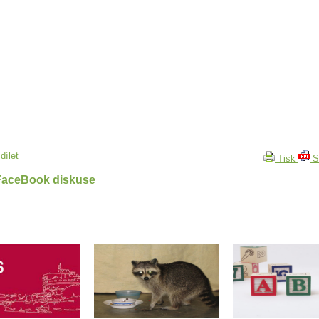
dílet
Tisk
S
FaceBook diskuse