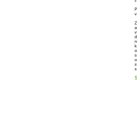
ž
P
v
Z
a
v
d
n
k
o
s
o
s
s
S