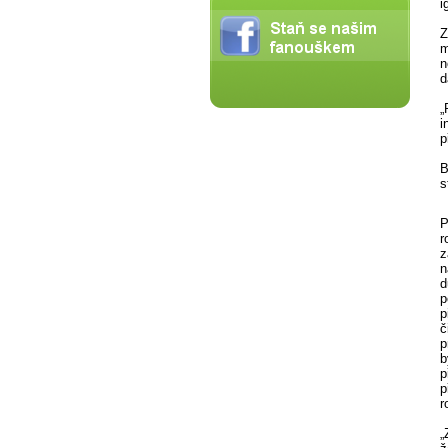
i
Z
m
n
d
„
i
p
B
s
P
r
z
n
d
p
p
č
p
b
p
p
r
„