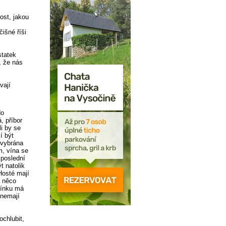
ost, jakou
čišné říši
statek
, že nás
vají
do
, příbor
i by se
í být
 vybrána
ím, vína se
 poslední
t natolik
Hosté mají
á něco
ečínku má
 nemají
ochlubit,