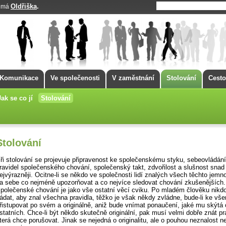
Oldřiška
.
k má
Komunikace
Ve společenosti
V zaměstnání
Stolování
Cesto
Jak se co jí
Stolování
Stolování
ři stolování se projevuje připravenost ke společenskému styku, sebeovládání
ravidel společenského chování, společenský takt, zdvořilost a slušnost snad
ejvýrazněji. Ocitne-li se někdo ve společnosti lidí znalých všech těchto jemn
a sebe co nejméně upozorňovat a co nejvíce sledovat chování zkušenějších.
polečenské chování je jako vše ostatní věcí cviku. Po mladém člověku nikd
ádat, aby znal všechna pravidla, těžko je však někdy zvládne, bude-li ke vš
řistupovat po svém a originálně, aniž bude vnímat ponaučení, jaké mu skýtá
statních. Chce-li být někdo skutečně originální, pak musí velmi dobře znát pr
terá chce porušovat. Jinak se nejedná o originalitu, ale o pouhou neznalost ne