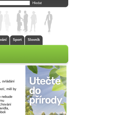
vání
Sport
Slovník
, ovládání
ostí, měl by
o nebude
emu
 chování
avidla,
boli