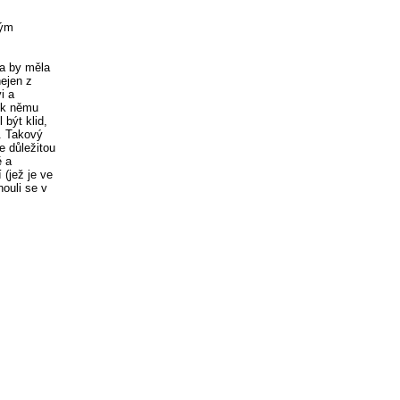
vým
na by měla
ejen z
i a
y k němu
být klid,
. Takový
e důležitou
ě a
 (jež je ve
ouli se v