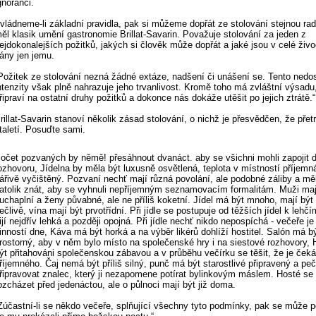
gnoranci.
vládneme-li základní pravidla, pak si můžeme dopřát ze stolování stejnou rad
ěl klasik umění gastronomie Brillat-Savarin. Považuje stolování za jeden z
ejdokonalejších požitků, jakých si člověk může dopřát a jaké jsou v celé živo
ány jen jemu.
Požitek ze stolování nezná žádné extáze, nadšení či unášení se. Tento nedo
ntenzity však plně nahrazuje jeho trvanlivost. Kromě toho má zvláštní výsadu
řipraví na ostatní druhy požitků a dokonce nás dokáže utěšit po jejich ztrátě.“
rillat-Savarin stanoví několik zásad stolování, o nichž je přesvědčen, že přetr
taletí. Posuďte sami.
očet pozvaných by němě! přesáhnout dvanáct. aby se všichni mohli zapojit 
ozhovoru, Jídelna by měla být luxusně osvětlená, teplota v místností příjemná
ářivě vyčištěný. Pozvaní nechť mají různá povolání, ale podobné záliby a měl
atolik znát, aby se vyhnuli nepříjemným seznamovacím formalitám. Muži maj
uchaplní a ženy půvabné, ale ne příliš koketní. Jídel má být mnoho, mají být
ečlivě, vína mají být prvotřídní. Při jídle se postupuje od těžších jídel k lehč
ijí nejdřív lehká a později opojná. Při jídle nechť nikdo nepospíchá - večeře je
inností dne, Káva má být horká a na výběr likérů dohlíží hostitel. Salón má bý
rostorný, aby v něm bylo místo na společenské hry i na siestové rozhovory, 
ýt přitahováni společenskou zábavou a v průběhu večírku se těšit, že je ček
říjemného. Čaj nemá být příliš silný, punč má být starostlivé připravený a p
řipravovat znalec, který ji nezapomene potírat bylinkovým máslem. Hosté se
ozcházet před jedenáctou, ale o půlnoci mají být již doma.
Zúčastní-li se někdo večeře, splňující všechny tyto podmínky, pak se může p