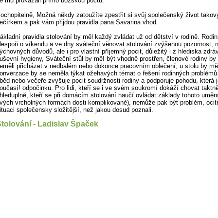
e mu prokázali přímo božskou poctu.“
ochopitelně, Možná někdy zatoužíte zpestřit si svůj společenský život tako
ečírkem a pak vám přijdou pravidla pana Savarina vhod.
ákladní pravidla stolování by měl každý zvládat už od dětství v rodině. Rodi
lespoň o víkendu a ve dny sváteční věnovat stolování zvýšenou pozornost, n
ýchovných důvodů, ale i pro vlastní příjemný pocit, důležitý i z hlediska zdráv
uševní hygieny, Sváteční stůl by mě! být vhodně prostřen, členové rodiny b
eměli přicházet v nedbalém nebo dokonce pracovním oblečení; u stolu by měl 
onverzace by se neměla týkat ožehavých témat o řešení rodinných problémů
běd nebo večeře zvyšuje pocit soudržnosti rodiny a podporuje pohodu, která j
oučasí! odpočinku. Pro lidi, kteří se i ve svém soukromí dokáží chovat taktn
hleduplně, kteří se při domácím stolování naučí ovládat základy tohoto umění
vých vrcholných formách dosti komplikované), nemůže pak být problém, ocitn
ituaci společensky složitější, než jakou dosud poznali.
tolování - Ladislav Špaček