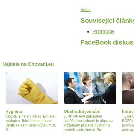
Sdílet
Související článk
Promoce
FaceBook diskus
Najdete na Chovani.eu
Hygiena
Obchodní jednání
Induc
Čistota je nejen půl zdraví, ale i
1. PŘÍPRAVA Základem
=1.den/
základem lidské komunikace.
úspěšného jednání je příprava.
BOZP)-
Určitě se sami jinak cítíte umytí,
V žádném případě bychom ji
pomůce
či…
neměli podceňovat. Bu…
auto a