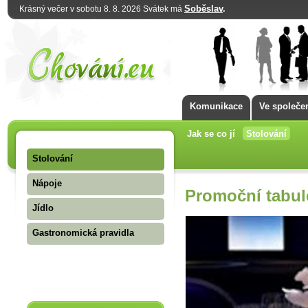
Soběslav
.
Krásný večer v sobotu 8. 8. 2026 Svátek má
Komunikace
Ve společe
Jak se co jí
Stolování
Stolování
Nápoje
Promoční tabul
Jídlo
Gastronomická pravidla