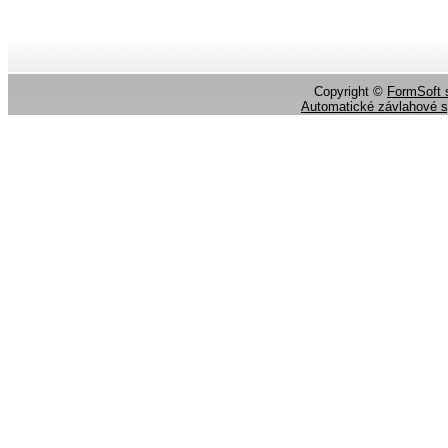
Copyright ©
FormSoft s
Automatické závlahové 