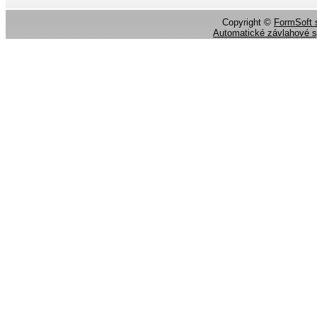
Copyright ©
FormSoft s
Automatické závlahové 