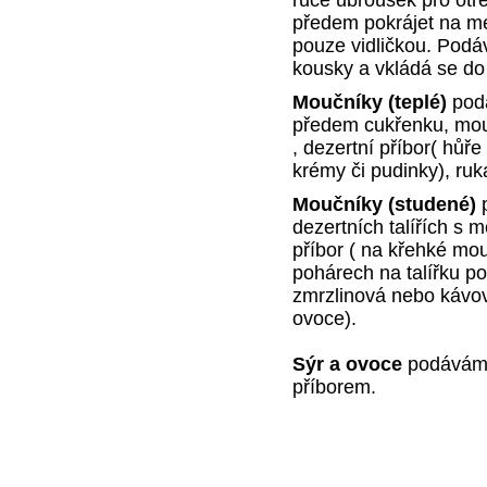
předem pokrájet na me
pouze vidličkou. Podá
kousky a vkládá se do 
Moučníky (teplé)
podá
předem cukřenku, mouč
, dezertní příbor( hůř
krémy či pudinky), ruk
Moučníky (studené)
dezertních talířích s 
příbor ( na křehké mo
pohárech na talířku p
zmrzlinová nebo kávová
ovoce).
Sýr a ovoce
podáváme 
příborem.