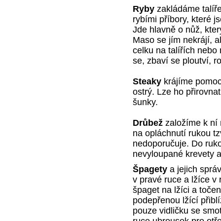
Ryby
zakládáme talířek
rybími příbory, které 
Jde hlavně o nůž, kte
Maso se jím nekrájí, a
celku na talířích nebo
se, zbaví se ploutví, 
Steaky
krájíme pomocí
ostrý. Lze ho přirovnat
šunky.
Drůbež
založíme k ní 
na opláchnutí rukou tz
nedoporučuje. Do ruko
nevyloupané krevety 
Špagety
a jejich sprá
v pravé ruce a lžíce v
špaget na lžíci a toče
podepřenou lžící přib
pouze vidličku se smo
ruce ubrousek pro otř