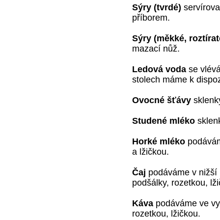
Sýry (tvrdé)
servírova
příborem.
Sýry (měkké, roztíra
mazací nůž.
Ledová voda
se vlévá
stolech máme k dispoz
Ovocné šťávy
sklenky
Studené mléko
sklenk
Horké mléko
podávám
a lžičkou.
Čaj
podáváme v nižší k
podšálky, rozetkou, lž
Káva
podáváme ve vyšš
rozetkou, lžičkou.