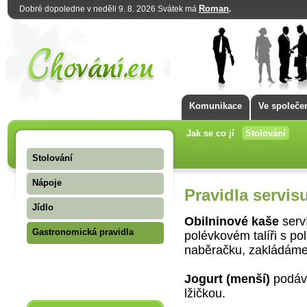
Roman
.
Dobré dopoledne v neděli 9. 8. 2026 Svátek má
Komunikace
Ve společe
Jak se co jí
Stolování
Stolování
Nápoje
Pravidla servi
Jídlo
Obilninové kaše
serví
Gastronomická pravidla
polévkovém talíři s po
naběračku, zakládáme
Jogurt (menší)
podává
lžičkou.