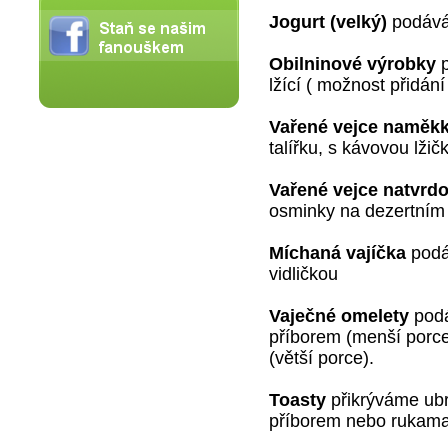
Jogurt (velký)
podávám
Obilninové výrobky
p
lžící ( možnost přidání
Vařené vejce
naměk
talířku, s kávovou lži
Vařené vejce natvrd
osminky na dezertním t
Míchaná vajíčka
podá
vidličkou
Vaječné omelety
podá
příborem (menší porc
(větší porce).
Toasty
přikrýváme ub
příborem nebo rukama