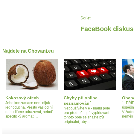
Sdílet
FaceBook diskus
Najdete na Chovani.eu
Kokosový ořech
Chyby při online
Obcho
Jeho konzumace není nijak
seznamování
1. PŘÍ
jednoduchá. Přesto vás od ní
úspěšné
Nepoužíváte v e - mailu pole
nehodláme odrazovat, neboť
V žádn
pro předmět - při vyplňování
specifický aromati…
neměli
tohoto pole se snažte být
originální, aby…