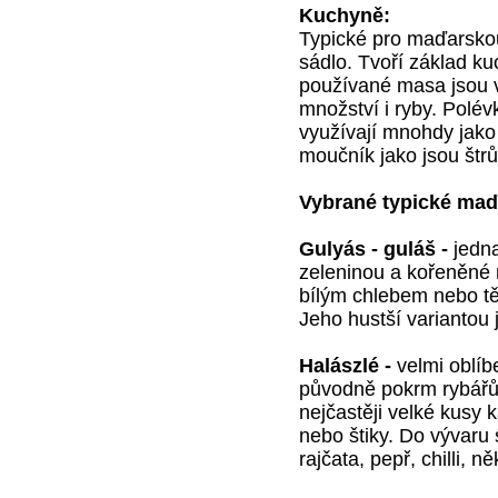
Kuchyně:
Typické pro maďarskou
sádlo. Tvoří základ ku
používané masa jsou 
množství i ryby. Polév
využívají mnohdy jako
moučník jako jsou štrů
Vybrané typické maďa
Gulyás - guláš -
jedna
zeleninou a kořeněné 
bílým chlebem nebo těs
Jeho hustší variantou j
Halászlé -
velmi oblíb
původně pokrm rybářů 
nejčastěji velké kusy
nebo štiky. Do vývaru 
rajčata, pepř, chilli, ně