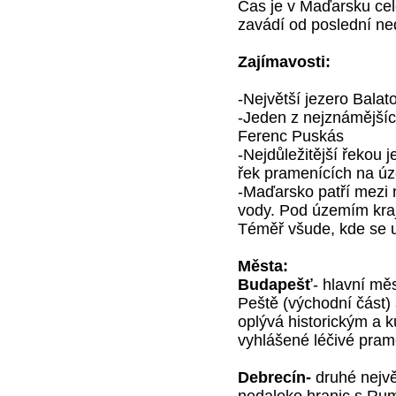
Čas je v Maďarsku cel
zavádí od poslední ned
Zajímavosti:
-Největší jezero Balato
-Jeden z nejznámějšíc
Ferenc Puskás
-Nejdůležitější řekou 
řek pramenících na ú
-Maďarsko patří mezi n
vody. Pod územím kraj
Téměř všude, kde se u
Města:
Budapešť
- hlavní mě
Peště (východní část)
oplývá historickým a 
vyhlášené léčivé pra
Debrecín-
druhé nejvě
nedaleko hranic s Ru