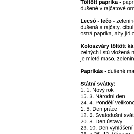
Töltött paprika -
papri
dušené v rajčatové o
Lecsó - lečo -
zelenin
dušená s rajčaty, cibu
ostrá paprika, aby jídl
Koloszváry töltött k
zelných listů vložená 
je mleté maso, zelenina
Paprikás -
dušené mas
Státní svátky:
1. 1. Nový rok
15. 3. Národní den
24. 4. Pondělí velikon
1. 5. Den práce
12. 6. Svatodušní svát
20. 8. Den ústavy
23. 10. Den vyhlášení 
25. a 26. 12. Vánoce.