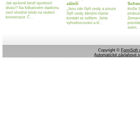
Jak správně fandí sportovní
záleží
Schw
diváci? Na fotbalovém stadionu
„Jsou zde čtyři cesty, a pouze
Kníže 
není vhodné místo na vedení
čtyři cesty, kterými máme
probuz
konverzace. Č…
kontakt se světem. Jsme
Zemane
vyhodnocováni a kl…
prezide
svém
Copyright ©
FormSoft s
Automatické závlahové 