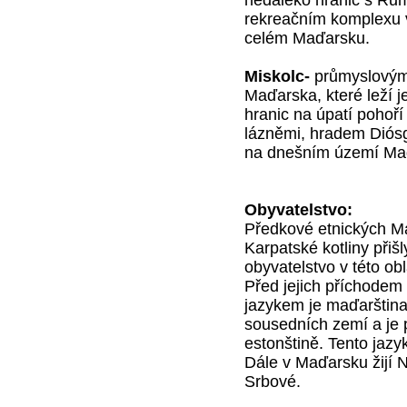
rekreačním komplexu v
celém Maďarsku.
Miskolc-
průmyslovým
Maďarska, které leží j
hranic na úpatí pohoř
lázněmi, hradem Diósg
na dnešním území Ma
Obyvatelstvo:
Předkové etnických M
Karpatské kotliny přiš
obyvatelstvo v této ob
Před jejich příchodem
jazykem je maďarštin
sousedních zemí a je 
estonštině. Tento jazy
Dále v Maďarsku žijí 
Srbové.