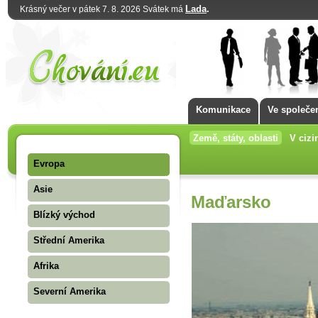
Lada
.
Krásný večer v pátek 7. 8. 2026 Svátek má
Komunikace
Ve společe
Země, státy, oblasti
V cizi
Evropa
Asie
Maďarsko
Blízký východ
Střední Amerika
Afrika
Severní Amerika