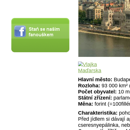
Hlavní město:
Budap
Rozloha:
93 000 km² (
Počet obyvatel:
10 mi
Státní zřízení:
parlame
Měna:
forint (=100fill
Charakteristika:
pohos
Před jídlem si dávají a
cseresnyepálinka, nebo