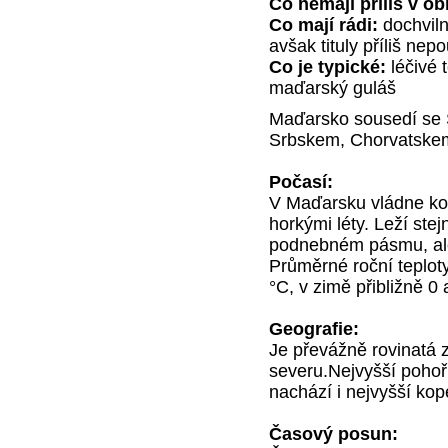
Co nemají příliš v ob
Co mají rádi:
dochvilno
avšak tituly příliš nepo
Co je typické:
léčivé 
maďarský guláš
Maďarsko sousedí se
Srbskem, Chorvatske
Počasí:
V Maďarsku vládne kon
horkými léty. Leží ste
podnebném pásmu, ale
Průměrné roční teploty
°C, v zimě přibližně 0 
Geografie:
Je převážně rovinatá 
severu.Nejvyšší pohoř
nachází i nejvyšší k
Časový posun: