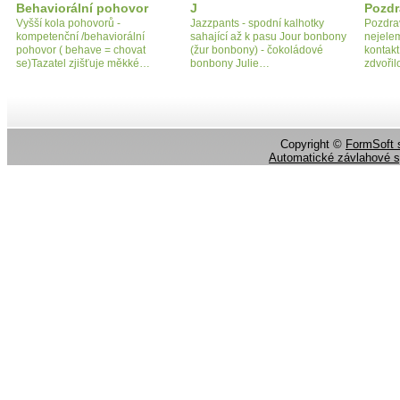
Behaviorální pohovor
J
Pozdr
Vyšší kola pohovorů -
Jazzpants - spodní kalhotky
Pozdrav
kompetenční /behaviorální
sahající až k pasu Jour bonbony
nejele
pohovor ( behave = chovat
(žur bonbony) - čokoládové
kontakt
se)Tazatel zjišťuje měkké…
bonbony Julie…
zdvořil
Copyright ©
FormSoft s
Automatické závlahové 