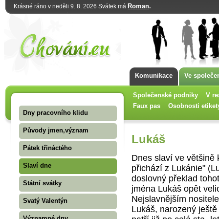
Roman
.
Krásné ráno v neděli 9. 8. 2026 Svátek má
Komunikace
Ve společe
Společenské podniky
V re
Faux pas
Osobnosti etiket
Dny pracovního klidu
Původy jmen,význam
Lukáš
Pátek třináctého
Dnes slaví ve většině 
Slaví dne
přichází z Lukánie" (Luc
doslovný překlad toho
Státní svátky
jména Lukáš opět velic
Nejslavnějším nositel
Svatý Valentýn
Lukáš, narozený ještě 
Významné dny