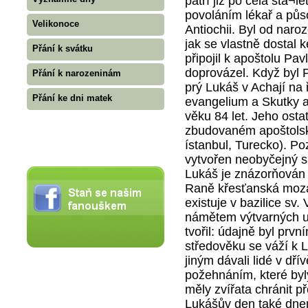
patří již po celá sta¬
povoláním lékař a působ
Velikonoce
Antiochii. Byl od nar
jak se vlastně dostal 
Přání k svátku
připojil k apoštolu Pav
doprovázel. Když byl 
Přání k narozeninám
prý Lukáš v Achají na
Přání ke dni matek
evangelium a Skutky a
věku 84 let. Jeho osta
zbudovaném apoštolsk
ístanbul, Turecko). Po
vytvořen neobyčejný sa
Lukáš je znázorňován 
Raně křesťanská mozai
existuje v bazilice sv
námětem výtvarných u
tvořil: údajně byl pr
středověku se váží k L
jiným dávali lidé v dří
požehnáním, které byl
měly zvířata chránit 
Lukášův den také dnem