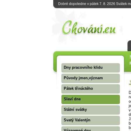
Dobré dopoledne v pátek 7. 8. 2026 Svátek 
Dny pracovního klidu
Původy jmen,význam
Pátek třináctého
D
n
Slaví dne
o
j
Státní svátky
v
d
J
Svatý Valentýn
b
b
Významné dny