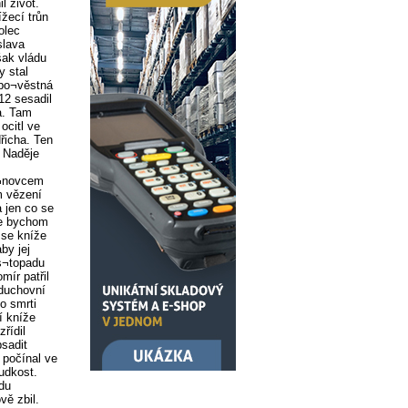
l život.
žecí trůn
olec
slava
však vládu
y stal
 po¬věstná
12 sesadil
ha. Tam
ocitl ve
dřicha. Ten
. Naděje
sy¬novcem
m vězení
a jen co se
Zde bychom
 se kníže
by jej
is¬topadu
mír patřil
 duchovní
o smrti
í kníže
řídil
sadit
 počínal ve
udkost.
du
vě zbil.