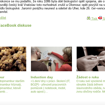
okonce se mu podařilo, že roku 1086 byla obě biskupství opět spojena, ale o
ozději český král Vratislav toto rozhodnutí zrušil a Olomouc opět povýšil na
ídlo biskupské. Jaromír porážku neunesl a odešel do Uher, kde 26. čer¬venc
emřel.
dílet
Tisk
S
FaceBook diskuse
bur
Induction day
Žádost o ruku
topinambur starším
=1.den/ dny v práci- školení (IT,
O ruku své vyvolené 
nambur hlíznatý,
BOZP) - převzetí pracovních
obvykle žádá během
pinambur, lidově
pomůcek ( notebook, mobil,
slavnostního oběda, na
bramb…
auto apod.)…
zvou dívčiny rodiče. 