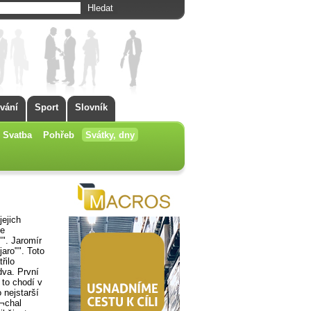
vání
Sport
Slovník
Svatba
Pohřeb
Svátky, dny
ejich
je
"". Jaromír
jaro"". Toto
řilo
dva. První
 to chodí v
 nejstarší
e¬chal