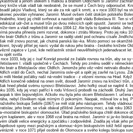
ykastrovat a jenom útěkem s matkou a bratrem Oldřichem si Jaromír zachráni
ový kníže však vládl tak neobratně, že se murel z Čech brzy odporoučet. Kní
bsadil jakýsi Vladivoj, který se ale za rok upil k smrti, a v roce 1003 byl na st
akonec povolán vyhnanec Jaromír. Musel ovšem čelit útokům polského Bole
hrabrého, který jej chtěl svrhnout a nastolit opět vládu Boleslava III. Ten si 
edokázal udr¬žet a musel trůn po dvou měsících opět opustit. Jaromír se ted
níže¬tem a vládl nepřetržitě od roku 1004-12. Ale byla to špatná vláda. Jeho
írná povaha přinesla zemi rozvrat, dokonce i ztrátu Moravy. Proto jej roku 10
eho bratr Oldřich z trůnu a Jaromír se raději utekl pod ochranu císaře Jindřic
šak měl znovu poznat, jak chutná panská lás¬ka. Místo pomoci se okamžitě 
ězení, bývalý přítel jej navíc vydal do rukou jeho bratra - českého knížete Ol
věznil zajatce v Lysé, kde nešťastník strávil neuvěřitelných jedenadvacet let
u opět svitla
 roce 1033, kdy jej c ísař Konrád povolal ze žaláře rovnou na trůn, aby se 
řetislavem I. vládli společně v Čechách. Tehdy pro změnu seděl v německé
eho bratr a Břetislavův otec Oldřich. Jenomže jeho věz¬nění netrvalo dlouho 
ldřich vrátil do Čech, nechal Jaromíra osle¬pit a opět jej zavřel na Lysou. 
si měli hledat počátky naší ná¬rodní tradice - z vězení rovnou na Hrad. Když
ldřich konečně odebral na onen svět, dosedl Jaromír znovu na knížecí trůn, a
šak hned předal svému synovci Břetislavovi. Jeho hořký osud se naplnil 4. l
oku 1035, kdy jej vrazi patřící k rodu Vršovců probodli na záchodě. Druhý Jaro
aopak k těm bojovnějším. Ačkoliv mu byla jeho otcem Břetislavem I. určena
ráha, nebyl člověkem nijak mírným či pokorným. Naopak, miloval lov a boj. P
ražského biskupa Šebíře (1067) se měl stát jeho nástupcem. Tehdy vládnouc
ratislav, jeho bratr, se však obával přílišné Jaromírovy moci, a tak roku 1063 z
a¬mostatné biskupství olomoucké. Úřad pražského biskupa chtěl dokonce ob
vým kaplanem, ale v roce 1068 vzal bratra na milost. Jaromír si ja¬ko biskup
vém úřadě velice energicky a zpočátku i zodpovědně. Zradila jej však jeho pr
ajetkové spory mezi pražským a olomouc¬kým biskupstvím totiž řešil oprav
vérázně: v roce 1071 přijel osobně do Olomouce a svého kolegu biskupa suro