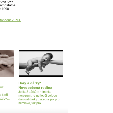
 dva roky
 samostatné
e 1090
táhnout v PDF
Dary a dárky:
muž
Novopečená rodina
Jelikož dárkům miminko
 kteří
nerozumí, je nejlepší volbou
Muž by…
darovat dárky užitečné jak pro
miminko, tak pro…