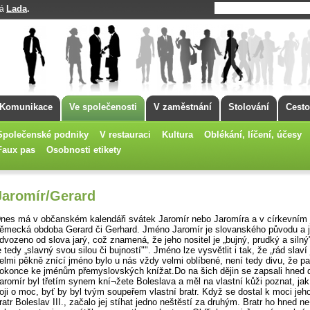
Lada
.
má
Komunikace
Ve společenosti
V zaměstnání
Stolování
Cesto
Společenské podniky
V restauraci
Kultura
Oblékání, líčení, účesy
Faux pas
Osobnosti etikety
Jaromír/Gerard
nes má v občanském kalendáři svátek Jaromír nebo Jaromíra a v církev­ním j
ěmecká obdoba Gerard či Gerhard. Jméno Jaromír je slovan­ského původu a 
dvozeno od slova jarý, což znamená, že jeho nositel je „bujný, prudký a silný
e tedy „slavný svou silou či bujností"". Jmé­no lze vysvětlit i tak, že „rád slaví 
elmi pěkně znící jméno bylo u nás vždy velmi oblíbené, není tedy divu, že pat
okonce ke jménům přemyslovských knížat.Do na šich dějin se zapsali hned 
aromír byl třetím synem kní¬žete Boleslava a měl na vlastní kůži poznat, jak
oji o moc, byť by byl tvým soupeřem vlastní bratr. Když se dostal k moci jeho
ratr Boleslav III., začalo jej stíhat jedno neštěstí za druhým. Bratr ho hned n