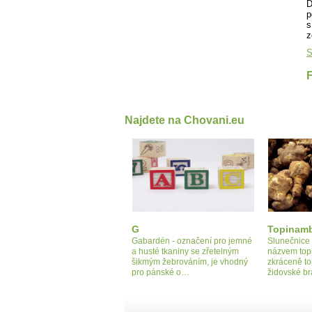
D
p
s
z
S
Najdete na Chovani.eu
G
Topinam
Gabardén - označení pro jemné
Slunečnice 
a husté tkaniny se zřetelným
názvem topi
šikmým žebrováním, je vhodný
zkráceně to
pro pánské o…
židovské 