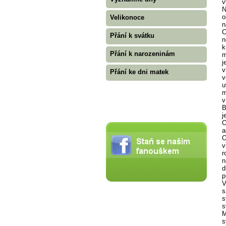
v
N
o
Velikonoce
n
C
Přání k svátku
n
k
Přání k narozeninám
m
j
v
Přání ke dni matek
v
u
m
v
B
j
O
a
O
v
r
n
d
p
V
s
s
s
M
s