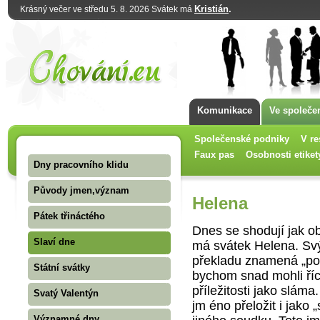
Kristián
.
Krásný večer ve středu 5. 8. 2026 Svátek má
Komunikace
Ve společe
Společenské podniky
V re
Faux pas
Osobnosti etiket
Dny pracovního klidu
Původy jmen,význam
Helena
Pátek třináctého
Dnes se shodují jak ob
Slaví dne
má svátek Helena. Sv
překladu znamená „po­
Státní svátky
bychom snad mohli říc
příležitosti jako sláma.
Svatý Valentýn
jm éno přeložit i jako „
Významné dny