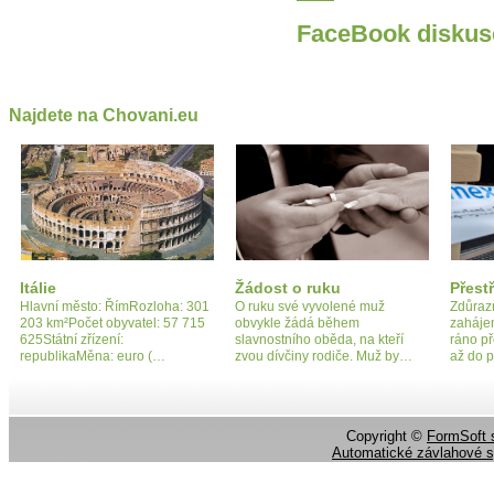
FaceBook diskus
Najdete na Chovani.eu
Itálie
Žádost o ruku
Přest
Hlavní město: ŘímRozloha: 301
O ruku své vyvolené muž
Zdůrazň
203 km²Počet obyvatel: 57 715
obvykle žádá během
zahájen
625Státní zřízení:
slavnostního oběda, na kteří
ráno př
republikaMěna: euro (…
zvou dívčiny rodiče. Muž by…
až do p
Copyright ©
FormSoft s
Automatické závlahové 