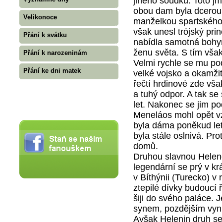
jiného soudku. Toto j
obou dam byla dcerou
Velikonoce
manželkou spartského
však unesl trójský prin
Přání k svátku
nabídla samotná bohyně
ženu světa. S tím vša
Přání k narozeninám
Velmi rychle se mu pod
Přání ke dni matek
velké vojsko a okamžit
řečtí hrdinové zde vš
a tuhý odpor. A tak se
let. Nakonec se jim po
Meneláos mohl opět vzí
byla dáma poněkud letit
byla stále oslnivá. Pro
domů.
Druhou slavnou Heleno
legendární se prý v k
v Bíthýnii (Turecko) v
ztepilé dívky budoucí 
šiji do svého paláce. 
synem, pozdějším vyn
Avšak Helenin druh se