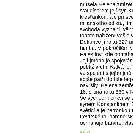
musela Helena zmizet. 
stal císařem její syn K
křesťankou, ale při sv
milánského ediktu, jí
svoboda vyznání, věno
tohoto nařízení vešlo v 
Dokonce jí roku 327 udě
hanbu. V pokročilém 
Palestiny, kde pomáha
Její jméno je spojová
poblíž vrchu Kalvárie. 
ve spojení s jejím jm
spíše patří do říše le
navršily. Helena zemř
18. srpna roku 330 v N
Ve východní církvi se 
synem Konstantinem 21
světicí a je patronkou 
trevírského, bambersk
ochraňuje barvíře, vlá
Sdílet