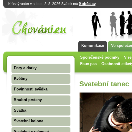
Soběslav
.
Krásný večer v sobotu 8. 8. 2026 Svátek má
Komunikace
Ve společe
Společenské podniky
V re
Faux pas
Osobnosti etiket
Dary a dárky
Květiny
Svatební tanec
Povinnosti svědka
Snubní prsteny
Svatba
Svatební kolona
Svatební oznámení