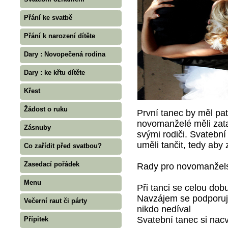
Přání ke svatbě
Přání k narození dítěte
Dary : Novopečená rodina
Dary : ke křtu dítěte
Křest
Žádost o ruku
První tanec by měl pa
novomanželé měli zatan
Zásnuby
svými rodiči. Svatební
uměli tančit, tedy aby
Co zařídit před svatbou?
Zasedací pořádek
Rady pro novomanžels
Menu
Při tanci se celou dob
Navzájem se podporujt
Večerní raut či párty
nikdo nedíval
Svatební tanec si nacv
Přípitek