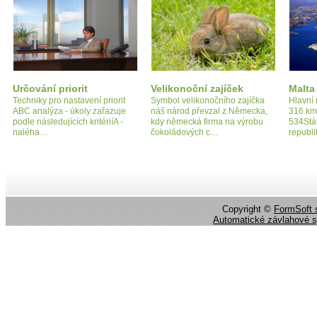
Určování priorit
Velikonoční zajíček
Malta
Techniky pro nastavení priorit
Symbol velikonočního zajíčka
Hlavní 
ABC analýza - úkoly zařazuje
náš národ převzal z Německa,
316 km
podle následujících kritériíA -
kdy německá firma na výrobu
534Stát
naléha…
čokoládových c…
republ
Copyright ©
FormSoft s
Automatické závlahové 