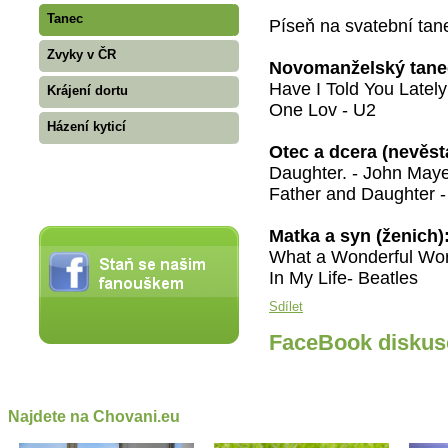
Tanec
Píseň na svatební tan
Zvyky v ČR
Novomanželský tane
Have I Told You Lately
Krájení dortu
One Lov - U2
Házení kyticí
Otec a dcera (nevěst
Daughter. - John May
Father and Daughter 
Matka a syn (ženich)
What a Wonderful Wor
In My Life- Beatles
Sdílet
FaceBook diskus
Najdete na Chovani.eu