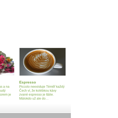
Espresso
ás a na
Piccolo neexistuje Téměř každý
sudý
Čech ví, že kolébkou kávy
torem je
zvané espresso je Itálie.
Málokdo už ale do…