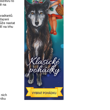
pozitivu to
ně na
vadrantů.
řazení
může nastat
íl na trhu
 nich
níku