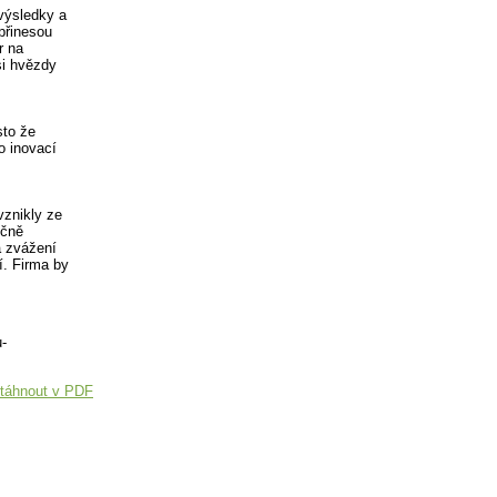
 výsledky a
 přinesou
r na
si hvězdy
sto že
o inovací
vznikly ze
ečně
a zvážení
í. Firma by
u-
táhnout v PDF