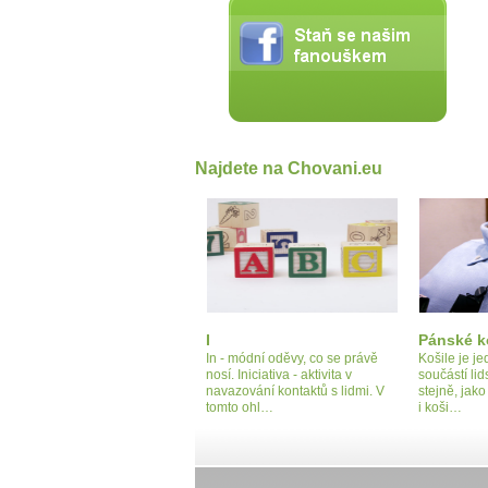
Najdete na Chovani.eu
I
Pánské k
In - módní oděvy, co se právě
Košile je je
nosí. Iniciativa - aktivita v
součástí li
navazování kontaktů s lidmi. V
stejně, jako
tomto ohl…
i koši…