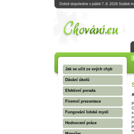
Dobré dopoledne v pátek 7. 8. 2026 Svátek 
Jak se učit ze svých chyb
Dávání úkolů
Efektivní porada
A
Firemní prezentace
P
G
Fungování lidské mysli
s
m
j
Hodnocení práce
p
n
Manažer