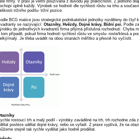
elé firmy. V praxi je velmi používaná z důvodu její praktičnosti. Z jednoho dia
ochopí úplně každý. Výrobek se hodnotí dle rychlosti růstu na trhu a součas
elikosti tržního podílu- tržní pozice.
odle BCG matice jsou strategické podnikatelské jednotky rozděleny do čtyř k
vadranty se nazývající:
Otazníky, Hvězdy, Dojné krávy, Bídní psi.
Podle za
ýrobku do jednotlivých kvadrantů firma přijímá příslušná rozhodnutí. Chyba 
 tom případě, pokud firma hodnotí rychlost růstu ve smyslu- roste/klesá a pod
elký/malý. Je třeba uvádět na obou stranách měřítko a přesně ho vyčíslit.
tazníky
ychle rostoucí trh a malý podíl - výrobky zaváděné na trh, trh rozhodne zda z
dělat posléze udělat dojné krávy, nebo se vyřadí. Z praxe vyplívá, že na otaz
ůžeme stejně tak rychle vydělat jako hodně prodělat.
vězdy