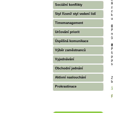
R
Sociální konflikty
z
z
Styl řízení/ styl vedení lidí
k
u
Timemanagement
D
P
Určování priorit
n
(
Úspěšná komunikace
B
P
Výběr zaměstnanců
š
p
Vyjednávání
p
s
Obchodní jednání
Aktivní naslouchání
Z
b
Prokrastinace
S