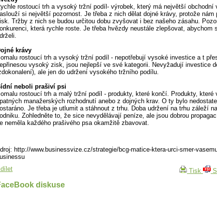
ychle rostoucí trh a vysoký tržní podíl- výrobek, který má největší obchodní
aslouží si největší pozornost. Je třeba z nich dělat dojné krávy, protože nám
isk. Tržby z nich se budou určitou dobu zvyšovat i bez našeho zásahu. Pozo
onkurenci, která rychle roste. Je třeba hvězdy neustále zlepšovat, abychom 
drželi.
ojné krávy
omalu rostoucí trh a vysoký tržní podíl - nepotřebují vysoké investice a t pře
epřinesou vysoký zisk, jsou nejlepší ve své kategorii. Nevyžadují investice d
zdokonalení), ale jen do udržení vysokého tržního podílu.
ídní neboli prašiví psi
omalu rostoucí trh a malý tržní podíl - produkty, které končí. Produkty, které 
patných manažerských rozhodnutí anebo z dojných krav. O ty bylo nedostat
ostaráno. Je třeba je utlumit a stáhnout z trhu. Doba udržení na trhu záleží n
odniku. Zohledněte to, že sice nevydělávají peníze, ale jsou dobrou propagac
e neměla každého prašivého psa okamžitě zbavovat.
droj: http://www.businessvize.cz/strategie/bcg-matice-ktera-urci-smer-vasem
usinessu
dílet
Tisk
S
FaceBook diskuse