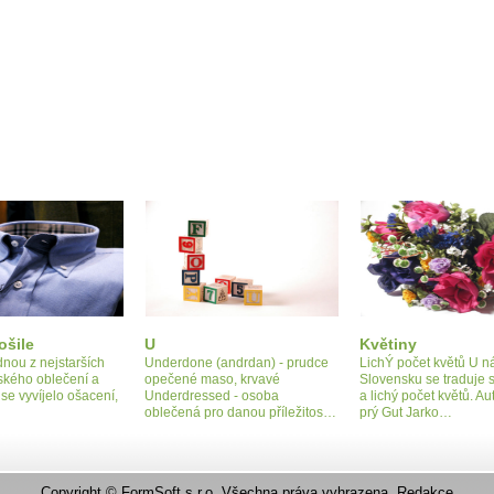
ošile
U
Květiny
dnou z nejstarších
Underdone (andrdan) - prudce
LichÝ počet květů U n
dského oblečení a
opečené maso, krvavé
Slovensku se traduje 
 se vyvíjelo ošacení,
Underdressed - osoba
a lichý počet květů. Au
oblečená pro danou příležitos…
prý Gut Jarko…
Copyright ©
FormSoft s.r.o.
Všechna práva vyhrazena.
Redakce