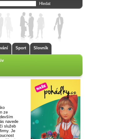
vání
Sport
Slovník
iv
ako
on ze
edevším
nás navede
či služeb
firmy. Je
doucnost