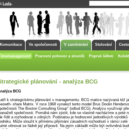
Lada
.
má
Komunikace
Ve společenosti
V zaměstnání
Stolování
Cesto
Timemanagement
Pracovní pohovor a slovník
Poprvé šéfem
Kolekt
Strategické plánování - analýza BCG
nalýza BCG
atří k strategickému plánování v managementu. BCG matice nazývaná též j
eowth- share Matrix. V roce 1968 vynalezl tento model Brus Doolin Henders
polečnosti The Boston Consulting Group" (odtud BCG). Analýzu využívají př
anažeři společnosti. Pomáhá nám zjistit, kde se vlastně nacházíme a poté 
ak řídit a rozhodovat o zdrojích. Podstatou je hodnocení jednotlivých výrobků 
odniku. Může sloužit k přímému přijímání zásadních rozhodnutí v rámci celé 
utné věnovat se řádně její přípravě. Na jejím základě může být ovlivněná bu