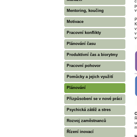
c
p
v
Mentoring, koučing
P
Motivace
K
v
Pracovní konflikty
v
v
Plánování času
Produktivní čas a biorytmy
Pracovní pohovor
Pomůcky a jejich využití
Plánování
Přizpůsobení se v nové práci
Psychická zátěž a stres
O
R
Rozvoj zaměstnanců
u
m
Řízení inovací
H