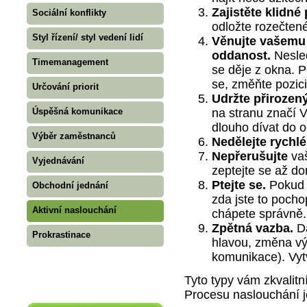
Zajistěte klidné
Sociální konflikty
odložte rozečtené
Styl řízení/ styl vedení lidí
Věnujte vašemu 
oddanost.
Nesled
Timemanagement
se děje z okna. 
se, změňte pozici
Určování priorit
Udržte přirozen
Úspěšná komunikace
na stranu značí 
dlouho dívat do o
Výběr zaměstnanců
Nedělejte rychlé
Nepřerušujte
va
Vyjednávání
zeptejte se až do
Ptejte se.
Pokud j
Obchodní jednání
zda jste to pochop
Aktivní naslouchání
chápete správně.
Zpětná vazba.
Dá
Prokrastinace
hlavou, změna vý
komunikace). Vyt
Tyto typy vám zkvalitn
Procesu naslouchání 