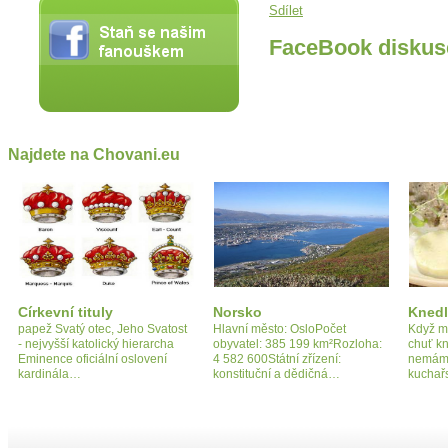
Sdílet
FaceBook diskus
Najdete na Chovani.eu
Církevní tituly
Norsko
Knedl
papež Svatý otec, Jeho Svatost
Hlavní město: OsloPočet
Když ml
- nejvyšší katolický hierarcha
obyvatel: 385 199 km²Rozloha:
chuť k
Eminence oficiální oslovení
4 582 600Státní zřízení:
nemáme
kardinála…
konstituční a dědičná…
kuchař