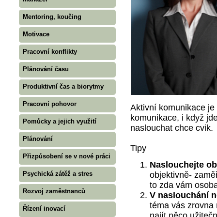
Mentoring, koučing
Motivace
Pracovní konflikty
Plánování času
Produktivní čas a biorytmy
Pracovní pohovor
Aktivní komunikace je 
komunikace, i když jde
Pomůcky a jejich využití
naslouchat chce cvik.
Plánování
Tipy
Přizpůsobení se v nové práci
Naslouchejte ob
Psychická zátěž a stres
objektivně- zamě
to zda vám osoba
Rozvoj zaměstnanců
V naslouchání n
téma vás zrovna 
Řízení inovací
najít něco užiteč