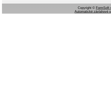
Copyright ©
FormSoft s
Automatické závlahové 