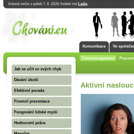
Lada
.
Krásný večer v pátek 7. 8. 2026 Svátek má
Komunikace
Ve společe
Timemanagement
Pracovn
Jak se učit ze svých chyb
Dávání úkolů
Aktivní naslou
Efektivní porada
Firemní prezentace
Fungování lidské mysli
Hodnocení práce
Manažer