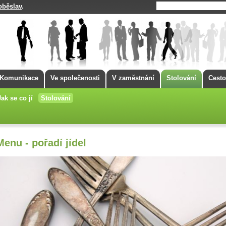
oběslav
.
Komunikace
Ve společenosti
V zaměstnání
Stolování
Cesto
Jak se co jí
Stolování
Menu - pořadí jídel