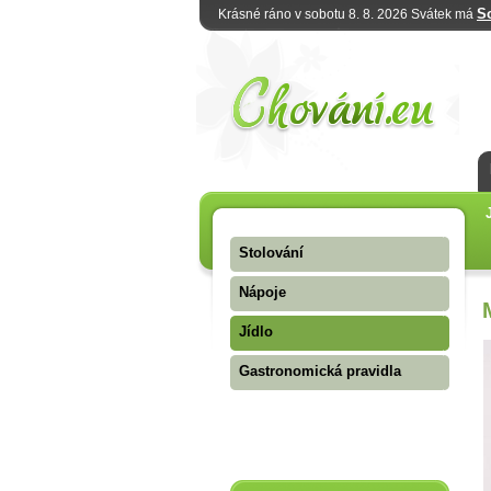
S
Krásné ráno v sobotu 8. 8. 2026 Svátek má
Stolování
Nápoje
Jídlo
Gastronomická pravidla