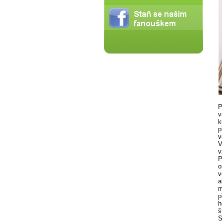
P
v
k
p
v
V
v
P
o
v
a
m
p
h
š
S