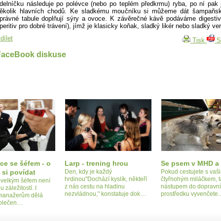
ídelníčku následuje po polévce (nebo po teplém předkrmu) ryba, po ní pak
ěkolik hlavních chodů. Ke sladkému moučníku si můžeme dát šampaňsk
právné tabule doplňují sýry a ovoce. K závěrečné kávě podáváme digestiv
peritiv pro dobré trávení), jímž je klasicky koňak, sladký likér nebo sladký ve
dílet
Tisk
S
FaceBook diskuse
ce se šéfem - o
Larp - trening hrou
Se psem v MHD a 
 si povídat
Den, kdy je každý
Pokud cestujete s vaš
hrdinou"Dochází kyslík, někteří
čtyřnohým miláčkem, t
s velkým šéfem není
z nás cestu na hladinu
nástupem do dopravn
záležitostí. I
nezvládnou," konstatuje dok…
prostředku vyvenčete
 manažerům dělá
polečen…