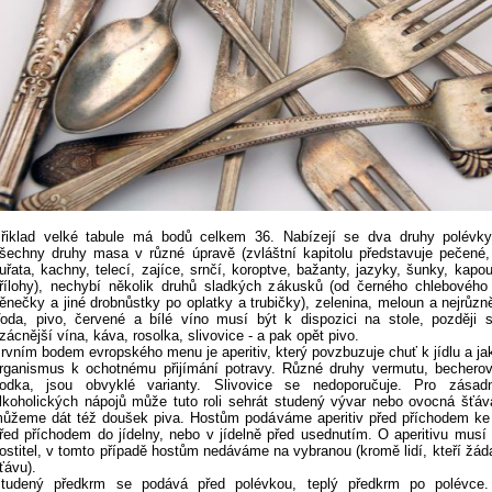
řiklad velké tabule má bodů celkem 36. Nabízejí se dva druhy polévky,
šechny druhy masa v různé úpravě (zvláštní kapitolu představuje pečené,
uřata, kachny, telecí, zajíce, srnčí, koroptve, bažanty, jazyky, šunky, kapo
řílohy), nechybí několik druhů sladkých zákusků (od černého chlebového
ěnečky a jiné drobnůstky po oplatky a trubičky), zelenina, meloun a nejrůzně
oda, pivo, červené a bílé víno musí být k dispozici na stole, později 
zácnější vína, káva, rosolka, slivovice - a pak opět pivo.
rvním bodem evropského menu je aperitiv, který povzbuzuje chuť k jídlu a jak
rganismus k ochotnému přijímání potravy. Různé druhy vermutu, becherov
odka, jsou obvyklé varianty. Slivovice se nedoporučuje. Pro zásad
lkoholických nápojů může tuto roli sehrát studený vývar nebo ovocná šťá
ůžeme dát též doušek piva. Hostům podáváme aperitiv před příchodem ke 
řed příchodem do jídelny, nebo v jídelně před usednutím. O aperitivu musí
ostitel, v tomto případě hostům nedáváme na vybranou (kromě lidí, kteří žád
ťávu).
tudený předkrm se podává před polévkou, teplý předkrm po polévce