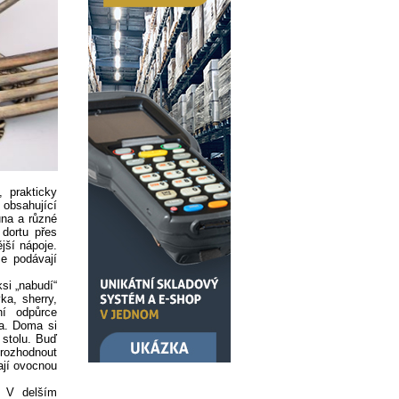
 prakticky
 obsahující
una a různé
 dortu přes
jší nápoje.
se podávají
si „nabudí“
ka, sherry,
ní odpůrce
va. Doma si
stolu. Buď
 rozhodnout
ají ovocnou
. V delším