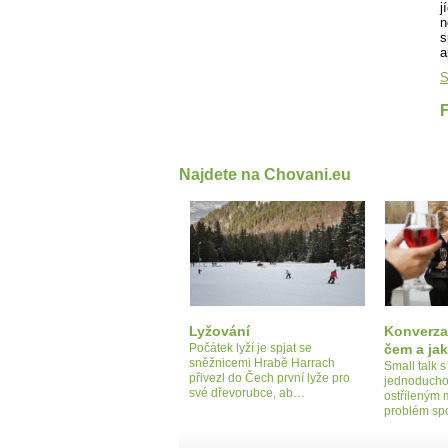
j
n
s
a
S
Najdete na Chovani.eu
Lyžování
Konverza
Počátek lyží je spjat se
čem a jak
sněžnicemi Hrabě Harrach
Small talk 
přivezl do Čech první lyže pro
jednoduchou 
své dřevorubce, ab…
ostříleným
problém s