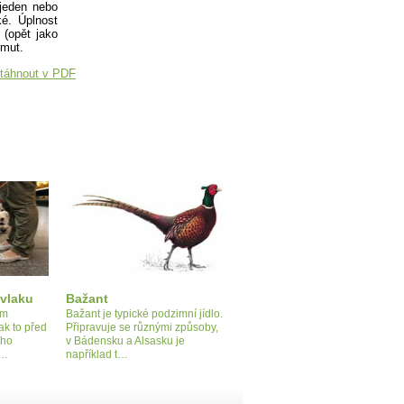
 jeden nebo
é. Úplnost
 (opět jako
rmut.
táhnout v PDF
vlaku
Bažant
im
Bažant je typické podzimní jídlo.
ak to před
Připravuje se různými způsoby,
ího
v Bádensku a Alsasku je
.…
například t…