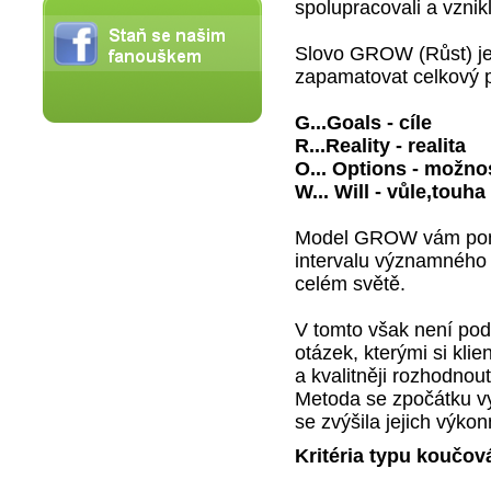
spolupracovali a vzni
Slovo GROW (Růst) je
zapamatovat celkový 
G...Goals - cíle
R...Reality - realita
O... Options - možnos
W... Will - vůle,touha
Model GROW vám pom
intervalu významného 
celém světě.
V tomto však není pod
otázek, kterými si klie
a kvalitněji rozhodnou
Metoda se zpočátku vy
se zvýšila jejich výkon
Kritéria typu koučov