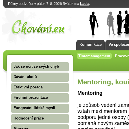
Lada
.
Pěkný podvečer v pátek 7. 8. 2026 Svátek má
Komunikace
Ve společe
Timemanagement
Pracovn
Jak se učit ze svých chyb
Dávání úkolů
Mentoring, kou
Efektivní porada
Mentoring
Firemní prezentace
je způsob vedení zamě
Fungování lidské mysli
vztah mezi mentorem 
podporu jedné osoby (
Hodnocení práce
pomáhá novým zaměstn
Manažer