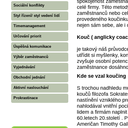
spokojenost zaměstnan
Sociální konflikty
celé firmy. Této metody
zaměstnanců nebo cel
Styl řízení/ styl vedení lidí
provedeného koučinku
nejen sám sebe, ale i 
Timemanagement
Určování priorit
Kouč ( anglicky coac
Úspěšná komunikace
je takový náš průvod
utřídit si myšlenky, ko
Výběr zaměstnanců
zvyšuje osobní potenc
zaměstnance dosáhnou
Vyjednávání
Kde se vzal koučing
Obchodní jednání
S trochou nadhledu m
Aktivní naslouchání
koučů filozofa Sokrates
Prokrastinace
nastínění vzniklého pr
nahlodával vnitřní poc
lidem a firmám naplnit 
60.letech 20.století .
Američan Timothy Gall