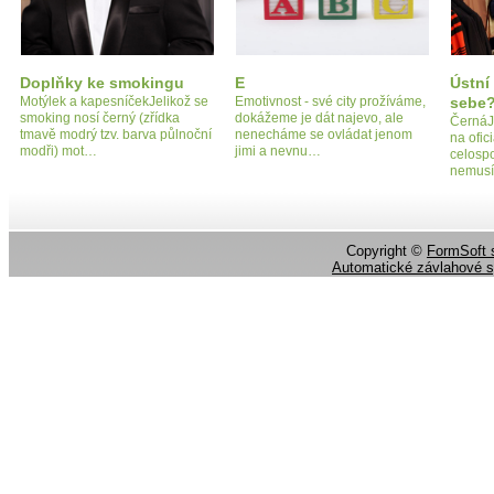
Doplňky ke smokingu
E
Ústní
Motýlek a kapesníčekJelikož se
Emotivnost - své city prožíváme,
sebe?
smoking nosí černý (zřídka
dokážeme je dát najevo, ale
ČernáJe
tmavě modrý tzv. barva půlnoční
nenecháme se ovládat jenom
na ofici
modři) mot…
jimi a nevnu…
celospo
nemusí
Copyright ©
FormSoft s
Automatické závlahové 