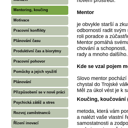
novém prostředí.
Mentoring, koučing
Mentor
Motivace
je obvykle starší a zk
odborností radit svý
Pracovní konflikty
roli poradce a zúčast
Plánování času
Mentor pomáhá svému 
chování a schopnosti,
Produktivní čas a biorytmy
rady a mnoho dalšího.
Pracovní pohovor
Kde se vzal pojem m
Pomůcky a jejich využití
Slovo mentor pochází 
Plánování
chystal do Trojské vál
Měl za úkol vést je k 
Přizpůsobení se v nové práci
Koučing, koučování 
Psychická zátěž a stres
metoda, která vám pom
Rozvoj zaměstnanců
a nalézt vaše vlastní
samostatnosti a zodpo
Řízení inovací