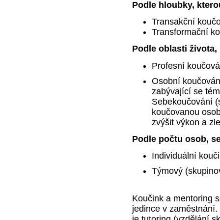
Podle hloubky, ktero
Transakční koučo
Transformační ko
Podle oblasti života,
Profesní koučován
Osobní koučování
zabývající se tém
Sebekoučování (s
koučovanou osobo
zvýšit výkon a zl
Podle počtu osob, se
Individuální kouč
Týmový (skupino
Koučink a mentoring se
jedince v zaměstnání. 
je tutoring (vzdělání 