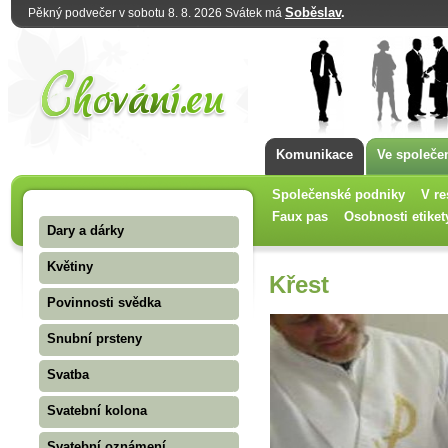
Soběslav
.
Pěkný podvečer v sobotu 8. 8. 2026 Svátek má
Komunikace
Ve společe
Společenské podniky
V re
Faux pas
Osobnosti etiket
Dary a dárky
Květiny
Křest
Povinnosti svědka
Snubní prsteny
Svatba
Svatební kolona
Svatební oznámení