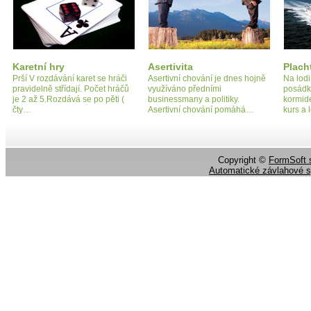
Karetní hry
Asertivita
Plach
Prší V rozdávání karet se hráči
Asertivní chování je dnes hojně
Na lodi
pravidelně střídají. Počet hráčů
využíváno předními
posádky
je 2 až 5.Rozdává se po pěti (
businessmany a politiky.
kormide
čty…
Asertivní chování pomáhá…
kurs a
Copyright ©
FormSoft s
Automatické závlahové 