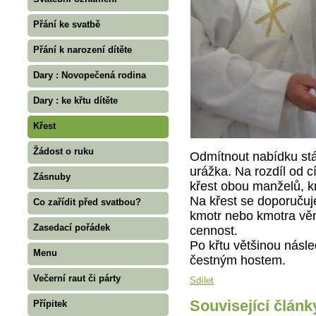
Přání ke svatbě
Přání k narození dítěte
Dary : Novopečená rodina
Dary : ke křtu dítěte
Křest
Žádost o ruku
Odmítnout nabídku st
urážka. Na rozdíl od c
Zásnuby
křest obou manželů, k
Na křest se doporučuj
Co zařídit před svatbou?
kmotr nebo kmotra věno
Zasedací pořádek
cennost.
Po křtu většinou násle
Menu
čestným hostem.
Večerní raut či párty
Sdílet
Související článk
Přípitek