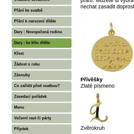
přání. Můžete si vybr
nechat zasadit dopro
Přání ke svatbě
Přání k narození dítěte
Dary : Novopečená rodina
Dary : ke křtu dítěte
Křest
Žádost o ruku
Zásnuby
Přívěšky
Zlaté písmeno
Co zařídit před svatbou?
Zasedací pořádek
Menu
Večerní raut či párty
Zvěrokruh
Přípitek