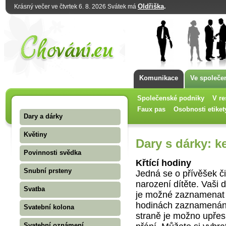
Oldřiška
.
Krásný večer ve čtvrtek 6. 8. 2026 Svátek má
Komunikace
Ve společe
Společenské podniky
V re
Faux pas
Osobnosti etiket
Dary a dárky
Květiny
Dary s dárky: ke
Povinnosti svědka
Křtící hodiny
Snubní prsteny
Jedná se o přívěšek č
narození dítěte. Vaši 
Svatba
je možné zaznamenat n
hodinách zaznamenán 
Svatební kolona
straně je možno upřes
Svatební oznámení