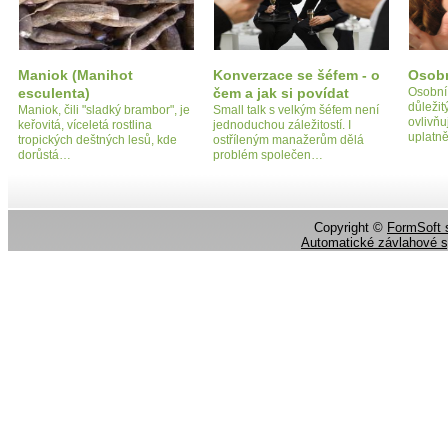
Maniok (Manihot
Konverzace se šéfem - o
Osobn
esculenta)
čem a jak si povídat
Osobní
důležit
Maniok, čili "sladký brambor", je
Small talk s velkým šéfem není
ovlivňu
keřovitá, víceletá rostlina
jednoduchou záležitostí. I
uplatn
tropických deštných lesů, kde
ostříleným manažerům dělá
dorůstá…
problém společen…
Copyright ©
FormSoft s
Automatické závlahové 