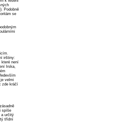
em k řešení
sných
é). Podobně
toritám se
m podobným
pulárními
icím.
 irštiny:
 které není
ní Irska,
ném
především
je velmi
c zde kráčí
v zásadně
i spíše
 a určitý
ý třídní