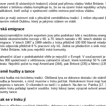
ever země (6 ulsterských hrabství) zůstal pod přímou vládou Velké Británie
ednání s britskou vládou komplikuje to, že se na území Irské republiky uchylují
adikálové, kteří usilují o sjednocení celého ostrova pod irskou vládou.
rsko je malý ostrovní stát s převážně zemědělskou tradicí. 1 milion obyvatel ž
lavním městě Dublinu, který je jakýmsi státem ve státě.
rská emigrace
ejvýznamnějším irským exportem jsou jeho podnikaví lidé s nezdolnou energi
bdobí ekonomického rozvoje v 60. a 70. letech nastalo v 80. letech období s
migrace. V letech 1987 a 1989 odešlo z Irska přibližně 100 000 hlavně mladých
íslo odpovídá přibližně 8 % pracovní síly Irů. Jedná se především o únik m
 Velké Británie, kde jsou největší irské komunity.
ahraniční účast v podnikatelské sféře je nejvyšší v Evropě. V současnosti je
řes 900 společností s většinovou zahraniční účastí, které kontrolují 50 % ce
bratu. Největší počet tu mají Američané (344), pak Britové (235) a Němci (135
Země hudby a tance
rská hudba má tisíciletou tradici. Oblíbená lyra se dokonce dostala i do státn
udba je fenomén, s nímž musíme v Irsku počítat. Horkokrevní Irové mají hu
pojenou s tancem. O víkendech se tančí i v pubech. Na den sv. Patrika (17. 3
elém Irsku pořádají taneční soutěže. Irský lidový tanec výrazně ovlivnil amer
ountry tance.
ak se v Irsku jí
aso je důležitou součástí jídelníčku, dokonce se objevuje i v tradiční snídan