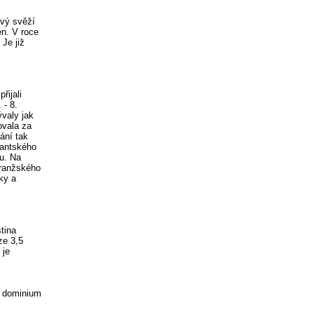
ový svěží
en. V roce
Je již
řijali
 - 8.
ývaly jak
ovala za
tání tak
tantského
du. Na
Oranžského
ky a
tina
ze 3,5
 je
é dominium