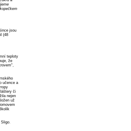
lijeme
e kopečkem
šince jsou
l (48
mní teploty
buje, že
trovem",
římského
ro učence a
vropy
láštery či
žila nejen
aložen už
m domovem
ěkolik
 Sligo.