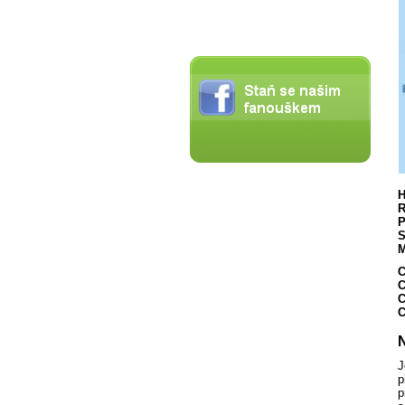
H
R
P
S
M
C
C
C
C
N
J
p
p