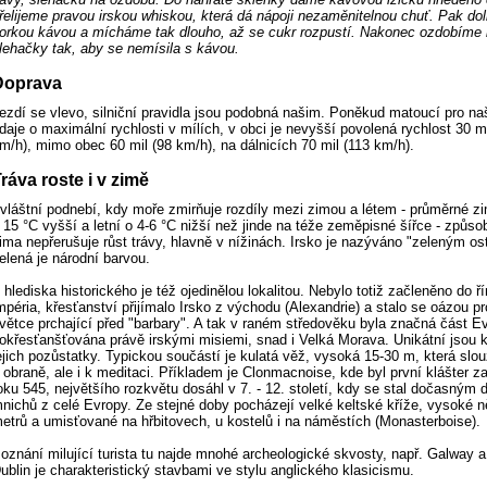
řelijeme pravou irskou whiskou, která dá nápoji nezaměnitelnou chuť. Pak do
orkou kávou a mícháme tak dlouho, až se cukr rozpustí. Nakonec ozdobím
lehačky tak, aby se nemísila s kávou.
Doprava
ezdí se vlevo, silniční pravidla jsou podobná našim. Poněkud matoucí pro na
daje o maximální rychlosti v mílích, v obci je nevyšší povolená rychlost 30 mi
m/h), mimo obec 60 mil (98 km/h), na dálnicích 70 mil (113 km/h).
ráva roste i v zimě
vláštní podnebí, kdy moře zmirňuje rozdíly mezi zimou a létem - průměrné zi
 15 °C vyšší a letní o 4-6 °C nižší než jinde na téže zeměpisné šířce - způso
ima nepřerušuje růst trávy, hlavně v nížinách. Irsko je nazýváno "zeleným os
elená je národní barvou.
 hlediska historického je též ojedinělou lokalitou. Nebylo totiž začleněno do 
mpéria, křesťanství přijímalo Irsko z východu (Alexandrie) a stalo se oázou p
větce prchající před "barbary". A tak v raném středověku byla značná část E
okřesťanšťována právě irskými misiemi, snad i Velká Morava. Unikátní jsou k
ejich pozůstatky. Typickou součástí je kulatá věž, vysoká 15-30 m, která slou
 obraně, ale i k meditaci. Příkladem je Clonmacnoise, kde byl první klášter z
oku 545, největšího rozkvětu dosáhl v 7. - 12. století, kdy se stal dočasný
nichů z celé Evropy. Ze stejné doby pocházejí velké keltské kříže, vysoké n
etrů a umisťované na hřbitovech, u kostelů i na náměstích (Monasterboise).
oznání milující turista tu najde mnohé archeologické skvosty, např. Galway a
ublin je charakteristický stavbami ve stylu anglického klasicismu.