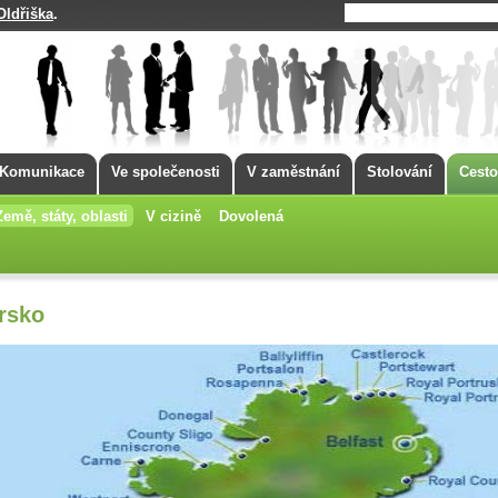
Oldřiška
.
Komunikace
Ve společenosti
V zaměstnání
Stolování
Cesto
Země, státy, oblasti
V cizině
Dovolená
Irsko