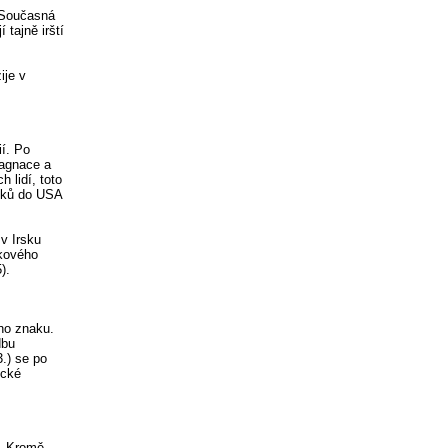
. Současná
 tajně irští
ije v
í. Po
tagnace a
 lidí, toto
ozků do USA
 v Irsku
lkového
).
ího znaku.
dbu
.) se po
ické
i. Kromě