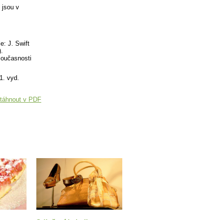
 jsou v
e: J. Swift
).
současnosti
1. vyd.
táhnout v PDF