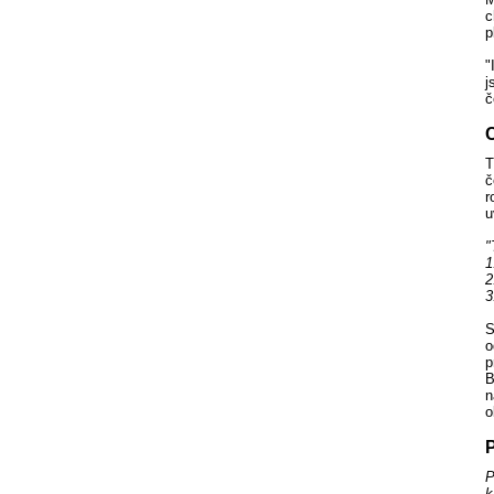
c
p
"
j
č
C
T
č
r
u
"
1
2
3
S
o
p
B
n
o
P
P
k