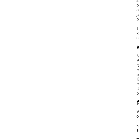
s
p
a
j
p
T
k
s
K
N
P
r
m
p
K
m
t
p
Ř
V
o
j
k
s