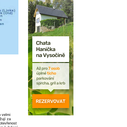
o velmi
žují za
otevřenost