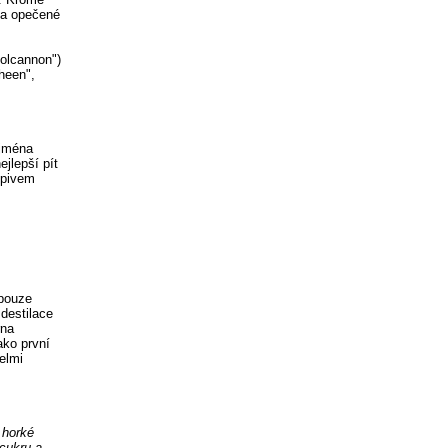
 a opečené
Colcannon")
heen",
ejména
ejlepší pít
 pivem
 pouze
destilace
rna
ako první
elmi
 horké
cukru a