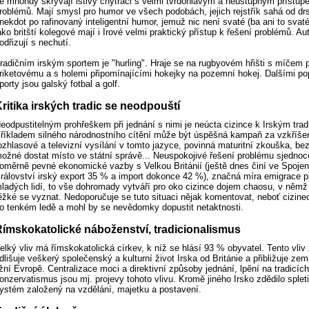
e mnohdy skrývají lstivý chytráci s velmi tvrdohlavým a neústupným přístup
roblémů. Mají smysl pro humor ve všech podobách, jejich rejstřík sahá od dr
nekdot po rafinovaný inteligentní humor, jemuž nic není svaté (ba ani to svat
ako britští kolegové mají i Irové velmi praktický přístup k řešení problémů. Au
odřizují s nechutí.
radičním irským sportem je "hurling". Hraje se na rugbyovém hřišti s míče
riketovému a s holemi připomínajícími hokejky na pozemní hokej. Dalšími po
porty jsou galský fotbal a golf.
ritika irských tradic se neodpouští
eodpustitelným prohřeškem při jednání s nimi je neúcta cizince k Irským trad
říkladem silného národnostního cítění může být úspěšná kampaň za vzkříšení
ozhlasové a televizní vysílání v tomto jazyce, povinná maturitní zkouška, bez
ožné dostat místo ve státní správě... Neuspokojivé řešení problému sjednoce
oměrně pevné ekonomické vazby s Velkou Británií (ještě dnes činí ve Spoje
rálovství irský export 35 % a import dokonce 42 %), značná míra emigrace 
ladých lidí, to vše dohromady vytváří pro oko cizince dojem chaosu, v němž 
ěžké se vyznat. Nedoporučuje se tuto situaci nějak komentovat, neboť cizine
o tenkém ledě a mohl by se nevědomky dopustit netaktnosti.
ímskokatolické náboženství, tradicionalismus
elký vliv má římskokatolická církev, k níž se hlásí 93 % obyvatel. Tento vli
dlišuje veškerý společenský a kulturní život Irska od Británie a přibližuje zem
ižní Evropě. Centralizace moci a direktivní způsoby jednání, lpění na tradicích
onzervatismus jsou mj. projevy tohoto vlivu. Kromě jiného Irsko zdědilo spletit
ystém založený na vzdělání, majetku a postavení.