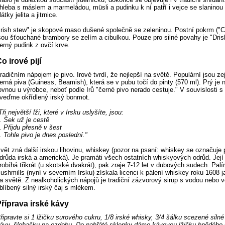
hleba s máslem a marmeládou, müsli a pudinku k ní patří i vejce se slaninou
látky jelita a jitrnice.
Irish stew" je skopové maso dušené společně se zeleninou. Postní pokrm ("
sou šťouchané brambory se zelím a cibulkou. Pouze pro silné povahy je "Dris
erný pudink z ovčí krve.
o irové pijí
radičním nápojem je pivo. Irové tvrdí, že nejlepší na světě. Populární jsou z
erná piva (Guiness, Beamish), která se v pubu točí do pinty (570 ml). Prý je n
ovnou u výrobce, neboť podle Irů "černé pivo nerado cestuje." V souvislosti s
veďme okřídlený irský bonmot.
Tři největší lži, které v Irsku uslyšíte, jsou:
. Šek už je cestě
. Přijdu přesně v šest
. Tohle pivo je dnes poslední."
vět zná další irskou lihovinu, whiskey (pozor na psaní: whiskey se označuje
drůda irská a americká). Je pramáti všech ostatních whiskyových odrůd. Její 
robíhá třikrát (u skotské dvakrát), pak zraje 7-12 let v dubových sudech. Palí
ushmills (nyní v severním Irsku) získala licenci k pálení whiskey roku 1608 j
a světě. Z nealkoholických nápojů je tradiční zázvorový sirup s vodou nebo v
blíbený silný irský čaj s mlékem.
říprava irské kávy
řipravte si 1 lžičku surového cukru, 1/8 irské whisky, 3/4 šálku scezené silné
ávy, šlehačku na ozdobu. Do nahřáté sklenky dáme kávovou lžičku hnědého 