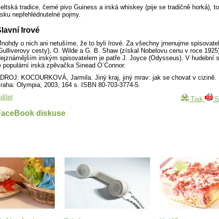
eltská tradice, černé pivo Guiness a irská whiskey (pije se tradičně horká), to
rsku nepřehlédnutelné pojmy.
lavní Irové
nohdy o nich ani netušíme, že to byli Irové. Za všechny jmenujme spisovatel
Gulliverovy cesty), O. Wilde a G. B. Shaw (získal Nobelovu cenu v roce 1925
ejznámějším irským spisovatelem je patře J. Joyce (Odysseus). V hudební 
e populární irská zpěvačka Sinead O´Connor.
DROJ: KOCOURKOVÁ, Jarmila. Jiný kraj, jiný mrav: jak se chovat v cizině. 
raha: Olympia, 2003, 164 s. ISBN 80-703-3774-5.
dílet
Tisk
S
FaceBook diskuse