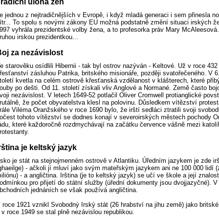
radiční úloha žen
e jednou z nejtradičnějších v Evropě, i když mladá generaci i sem přinesla n
ítr... To spolu s novými zákony EU možná podstatně změní situaci irských ž
997 vyhrála prezidentské volby žena, a to profesorka práv Mary McAleesová. 
ruhou irskou prezidentkou...
oj za nezávislost
e starověku osídlili Hibernii - tak byl ostrov nazýván - Keltové. Už v roce 432 p
řesťanství zásluhou Patrika, britského misionáře, později svatořečeného. V 6.
toletí kvetla na celém ostrově křesťanská vzdělanost v klášterech, které přib
ouby po dešti. Od 11. století získali vliv Anglové a Normané. Země často boj
voji nezávislost. V letech 1649-52 potlačil Oliver Cromwell protianglické povs
rutálně, že počet obyvatelstva klesl na polovinu. Důsledkem vítězství protes
rále Viléma Oranžského v roce 1690 bylo, že irští sedláci ztratili svoji svobo
očest tohoto vítězství se dodnes konají v severoirských městech pochody 
ádu, které každoročně rozdmychávají na začátku července vášně mezi katolí
rotestanty.
rština je keltský jazyk
rsko je stát na stejnojmenném ostrově v Atlantiku. Úředním jazykem je zde irš
ghaeilge) - ačkoli jí mluví jako svým mateřským jazykem ani ne 100 000 lidí (
iliónu) - a angličtina. Irština (je to keltský jazyk) se učí ve škole a její znalost
odmínkou pro přijetí do státní služby (úřední dokumenty jsou dvojjazyčné). V
bchodních jednáních se však používá angličtina.
 roce 1921 vznikl Svobodný Irský stát (26 hrabství na jihu země) jako britsk
 v roce 1949 se stal plně nezávislou republikou.