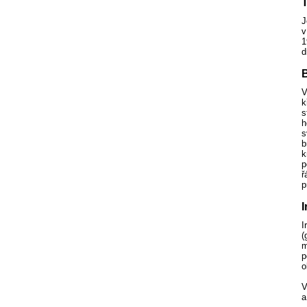
T
J
v
1
d
B
V
k
s
h
s
b
k
p
ř
p
I
I
(
m
p
o
V
a