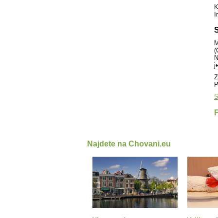
K
I
S
M
(
N
j
Z
P
S
Najdete na Chovani.eu