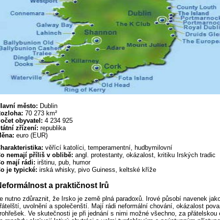
lavní město:
Dublin
ozloha:
70 273 km²
očet obyvatel:
4 234 925
tátní zřízení:
republika
ěna:
euro (EUR)
harakteristika:
věřící katolíci, temperamentní, hudbymilovní
o nemají příliš v oblibě:
angl. protestanty, okázalost, kritiku Irských tradic
o mají rádi:
irštinu, pub, humor
o je typické:
irská whisky, pivo Guiness, keltské kříže
eformálnost a praktičnost Irů
e nutno zdůraznit, že Irsko je země plná paradoxů. Irové působí navenek jak
řátelští, uvolnění a společenští. Mají rádi neformální chování, okázalost pova
rohřešek. Ve skutečnosti je při jednání s nimi možné všechno, za přátelskou 