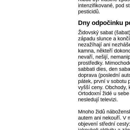
intenzifikované, pod s
pesticidů.
Dny odpočinku p
Židovský sabat (šabat)
západu slunce a končí 
nezažíhají ani nezhášej
kamna, někteří dokonce
nevaří, nešijí, nemani
prostředky. Mimochode
sabbati dies, den saba
doprava (poslední aut
pátek, první v sobotu 
vyšší ceny. Obchody, k
Ortodoxní židé u sebe 
nesledují televizi.
Mnoho židů náboženské
autem ani nekouří. V 
objevení střední cesty
jakoukoli aktivitu a z