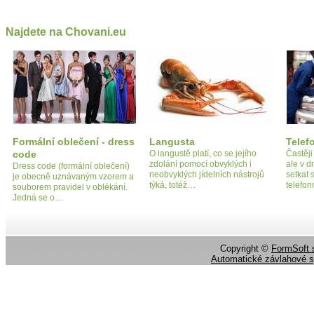
Najdete na Chovani.eu
Formální oblečení - dress
Langusta
Telef
code
O langustě platí, co se jejího
Častěji
zdolání pomocí obvyklých i
ale v 
Dress code (formální oblečení)
neobvyklých jídelních nástrojů
setkat 
je obecně uznávaným vzorem a
týká, totéž…
telefo
souborem pravidel v oblékání.
Jedná se o…
Copyright ©
FormSoft s
Automatické závlahové 