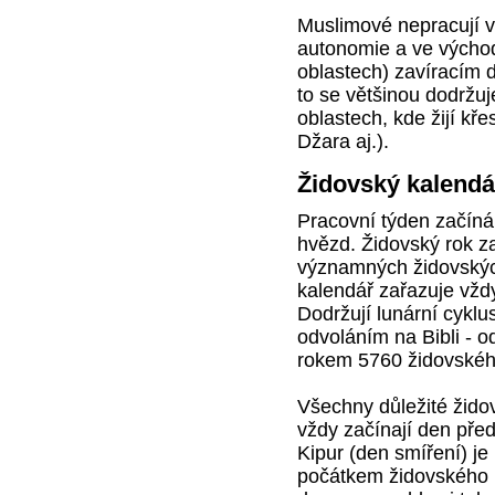
Muslimové nepracují v
autonomie a ve výcho
oblastech) zavíracím 
to se většinou dodržu
oblastech, kde žijí kř
Džara aj.).
Židovský kalendá
Pracovní týden začíná 
hvězd. Židovský rok z
významných židovských
kalendář zařazuje vžd
Dodržují lunární cyklu
odvoláním na Bibli - od
rokem 5760 židovskéh
Všechny důležité židov
vždy začínají den pře
Kipur (den smíření) je 
počátkem židovského 