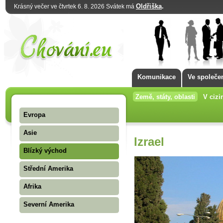
Oldřiška
.
Krásný večer ve čtvrtek 6. 8. 2026 Svátek má
Komunikace
Ve společe
Země, státy, oblasti
V cizi
Evropa
Asie
Izrael
Blízký východ
Střední Amerika
Afrika
Severní Amerika