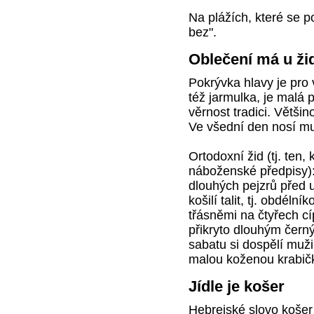
Na plážích, které se 
bez".
Oblečení má u ži
Pokrývka hlavy je pro 
též jarmulka, je malá 
věrnost tradici. Většin
Ve všední den nosí mu
Ortodoxní žid (tj. ten,
náboženské předpisy):
dlouhých pejzrů před 
košilí talit, tj. obdéln
třásněmi na čtyřech cí
přikryto dlouhým čern
sabatu si dospělí muži 
malou koženou krabičk
Jídle je košer
Hebrejské slovo košer