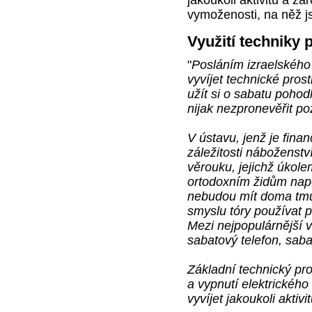
vymoženosti, na něž j
Využití techniky 
"
Posláním izraelského 
vyvíjet technické pro
užít si o sabatu pohodl
nijak nezpronevěřit p
V ústavu, jenž je fina
záležitosti náboženstv
věrouku, jejichž úkol
ortodoxním židům nap
nebudou mít doma tmu,
smyslu tóry používat př
Mezi nejpopulárnější v
sabatový telefon, saba
Základní technický pro
a vypnutí elektrického
vyvíjet jakoukoli aktivit