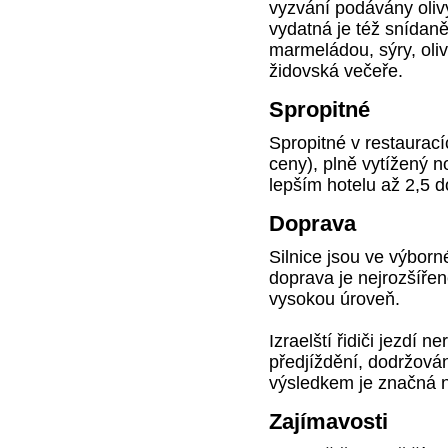
vyzvání podávány oliv
vydatná je též snídan
marmeládou, sýry, oliv
židovská večeře.
Spropitné
Spropitné v restaurací
ceny), plně vytížený n
lepším hotelu až 2,5 d
Doprava
Silnice jsou ve výbor
doprava je nejrozšíř
vysokou úroveň.
Izraelští řidiči jezdí 
předjíždění, dodržován
výsledkem je značná n
Zajímavosti