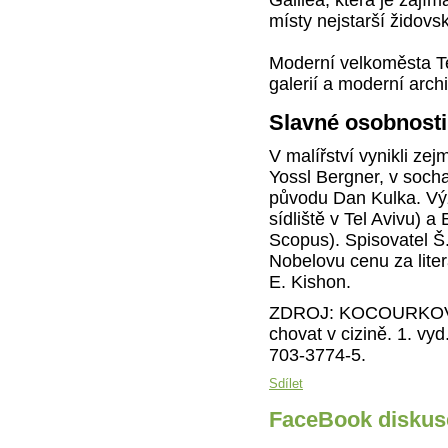
místy nejstarší židovsk
Moderní velkoměsta Te
galerií a moderní archi
Slavné osobnosti
V malířství vynikli z
Yossl Bergner, v soch
původu Dan Kulka. Výz
sídliště v Tel Avivu)
Scopus). Spisovatel Š
Nobelovu cenu za liter
E. Kishon.
ZDROJ: KOCOURKOVÁ, J
chovat v cizině. 1. vy
703-3774-5.
Sdílet
FaceBook diskus