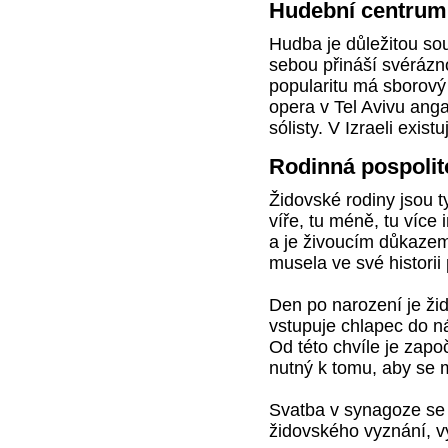
Hudební centrum
Hudba je důležitou sou
sebou přináší svérázn
popularitu má sborový 
opera v Tel Avivu anga
sólisty. V Izraeli exist
Rodinná pospolit
Židovské rodiny jsou t
víře, tu méně, tu více 
a je živoucím důkazem 
musela ve své historii
Den po narození je ži
vstupuje chlapec do n
Od této chvíle je zapo
nutný k tomu, aby se 
Svatba v synagoze se
židovského vyznání, v