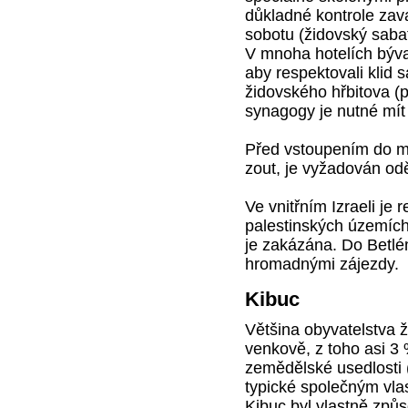
důkladné kontrole zava
sobotu (židovský sabat
V mnoha hotelích býva
aby respektovali klid s
židovského hřbitova (pl
synagogy je nutné mít
Před vstoupením do mus
zout, je vyžadován odě
Ve vnitřním Izraeli je 
palestinských územích.
je zakázána. Do Betlé
hromadnými zájezdy.
Kibuc
Většina obyvatelstva 
venkově, z toho asi 3 
zemědělské usedlosti (
typické společným vlas
Kibuc byl vlastně způs