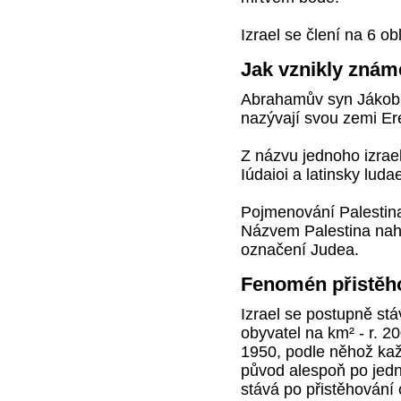
Izrael se člení na 6 obla
Jak vznikly znám
Abrahamův syn Jákob ob
nazývají svou zemi Ere
Z názvu jednoho izrae
Iúdaioi a latinsky luda
Pojmenování Palestina 
Názvem Palestina nahr
označení Judea.
Fenomén přistěho
Izrael se postupně stá
obyvatel na km² - r. 
1950, podle něhož kaž
původ alespoň po jedn
stává po přistěhování