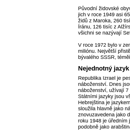
Původní židovské obyv
jich v roce 1949 asi 65
židů z Maroka, 260 tisí
Íránu, 126 tisíc z Alžír
všichni se nazývají Se
V roce 1972 bylo v zem
miliónu. Největší přist
bývalého SSSR, téměř 
Nejednotný jazyk
Republika Izrael je pe
náboženství. Dnes jso
náboženství, užívají 7
Státními jazyky jsou vš
Hebrejština je jazykem 
sloužila hlavně jako n
znovuzavedena jako do
roku 1948 je úředním 
podobně jako arabština.