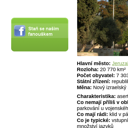
Hlavní město:
Jeruza
Rozloha:
20 770 km²
Počet obyvatel:
7 30
Státní zřízení:
republi
Měna:
Nový izraelský 
Charakteristika:
aser
Co nemají příliš v ob
parkování u vojenskéh
Co mají rádi:
klid v p
Co je typické:
vstupní 
množství jazyků