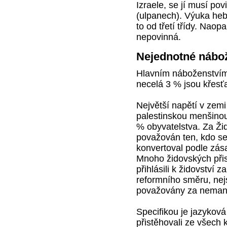
Izraele, se jí musí po
(ulpanech). Výuka hebr
to od třetí třídy. Naop
nepovinná.
Nejednotné nábo
Hlavním náboženstvím
necelá 3 % jsou křesť
Největší napětí v zem
palestinskou menšinou 
% obyvatelstva. Za Ži
považován ten, kdo se
konvertoval podle zás
Mnoho židovských při
přihlásili k židovství
reformního směru, nejso
považovány za nemanže
Specifikou je jazykov
přistěhovali ze všech 