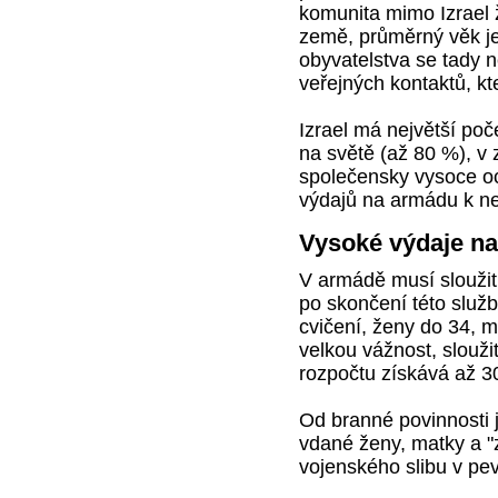
komunita mimo Izrael ž
země, průměrný věk je
obyvatelstva se tady ne
veřejných kontaktů, kt
Izrael má největší po
na světě (až 80 %), v z
společensky vysoce oc
výdajů na armádu k ne
Vysoké výdaje n
V armádě musí sloužit 
po skončení této služ
cvičení, ženy do 34, 
velkou vážnost, slouži
rozpočtu získává až 3
Od branné povinnosti 
vdané ženy, matky a "
vojenského slibu v pev