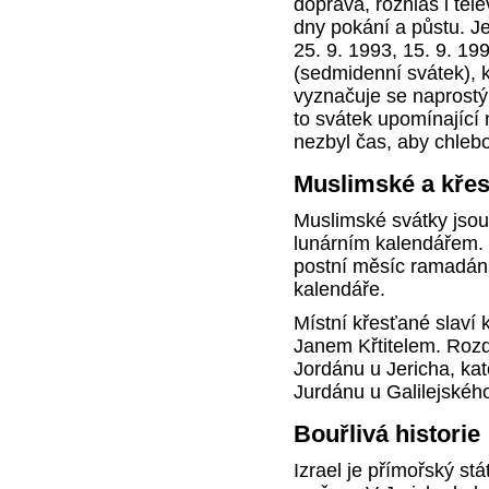
doprava, rozhlas i tel
dny pokání a půstu. Je
25. 9. 1993, 15. 9. 1
(sedmidenní svátek), k
vyznačuje se naprost
to svátek upomínající 
nezbyl čas, aby chlebo
Muslimské a kře
Muslimské svátky jsou
lunárním kalendářem.
postní měsíc ramadán
kalendáře.
Místní křesťané slaví
Janem Křtitelem. Rozdí
Jordánu u Jericha, kato
Jurdánu u Galilejského
Bouřlivá historie
Izrael je přímořský st