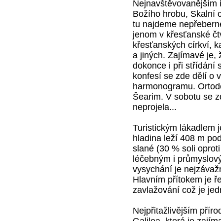
Nejnavštěvovanějším 
Božího hrobu, Skalní 
tu najdeme nepřeberné
jenom v křesťanské čtv
křesťanských církví, k
a jiných. Zajímavé je,
dokonce i při střídání
konfesí se zde dělí o
harmonogramu. Ortodox
Šearim. V sobotu se zd
neprojela...
Turistickým lákadlem 
hladina leží 408 m po
slané (30 % soli oprot
léčebným i průmyslový
vysychání je nejzávaž
Hlavním přítokem je ře
zavlažování což je jedn
Nejpřitažlivějším přír
Galilea, která je zají