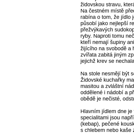
židovskou stravu, která
Na čestném místě pře
rabína o tom, že jídlo
působí jako nejlepší r
přežvýkavých sudokopy
ryby. Naproti tomu neč
kteří nemají šupiny an
žijícího na svobodě a 
zvířata zabitá jiným z
jejichž krev se nechala
Na stole nesmějí být 
Židovské kuchařky maj
masitou a zvláštní ná
oddělené i nádobí a p
obědě je nečisté, odst
Hlavním jídlem dne je
specialitami jsou nap
(kebap), pečené kous
s chlebem nebo kaše z