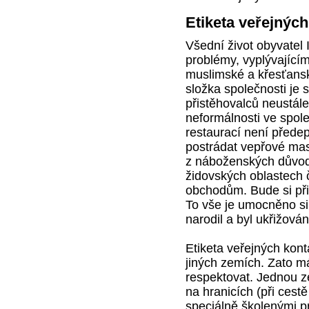
Etiketa veřejných
Všední život obyvatel 
problémy, vyplývajícím
muslimské a křesťansk
složka společnosti je 
přistěhovalců neustále
neformálnosti ve spol
restaurací není před
postrádat vepřové maso
z náboženských důvodů
židovských oblastech
obchodům. Bude si při
To vše je umocněno si
narodil a byl ukřižován
Etiketa veřejných kont
jiných zemích. Zato m
respektovat. Jednou ze
na hranicích (při cestě
speciálně školenými p