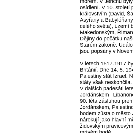
mořem. V Jerichu byly
osídlení. V 10. století
královstvím (David, Šal
Asyřany a Babylóňany, 
celého světa), území 
Makedonským, Římany, 
Dějiny do počátku naš
Starém zákoně. Událo
jsou popsány v Novém
V letech 1517-1917 by
Británií. Dne 14. 5. 1
Palestiny stát Izrael.
státy však neskončila.
V dalších padesáti let
Jordánskem i Libanone
90. léta zásluhou pre
Jordánskem, Palestinc
bodem zůstalo město Je
nárokují jako hlavní 
židovským pravicovým 
mrtvém bodě.