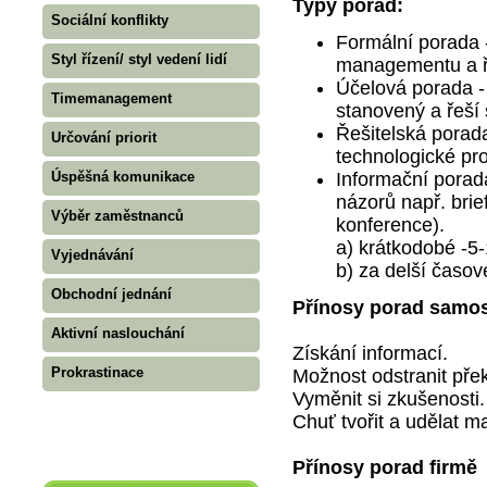
Typy porad:
Sociální konflikty
Formální porada 
Styl řízení/ styl vedení lidí
managementu a ř
Účelová porada -
Timemanagement
stanovený a řeší
Řešitelská porada
Určování priorit
technologické pr
Úspěšná komunikace
Informační porad
názorů např. brie
Výběr zaměstnanců
konference).
a) krátkodobé -5
Vyjednávání
b) za delší časo
Obchodní jednání
Přínosy porad samo
Aktivní naslouchání
Získání informací.
Prokrastinace
Možnost odstranit přek
Vyměnit si zkušenosti.
Chuť tvořit a udělat 
Přínosy porad firmě