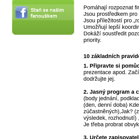
Pomáhají rozpoznat fi
Jsou prostředkem pro z
Jsou příležitostí pro 
Umožňují lepší koordi
Dokáží soustředit pozo
priority.
10 základních pravid
1. Připravte si pomů
prezentace apod. Začín
dodržujte jej.
2. Jasný program a c
(body jednání, podklad
(den, denní doba) Kde
zúčastněných),Jak? (
výsledek, rozhodnutí) 
Je třeba probrat obvykl
3. Určete zapisovatel