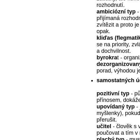
rozhodnutí.
ambiciózní typ
-
přijímaná rozhodn
zvítězit a proto j
opak.
kliďas (flegmati
se na priority, z
a dochvilnost.
byrokra
t - orga
dezorganizovaný
porad, výhodou je
samostatných ú
pozitivní
typ
- pů
přínosem, dokáže 
upovídaný typ
- 
myšlenky), pokud
přerušit.
učitel
- člověk s
poučovat a tím v 
plachý typ
- mus