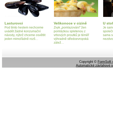
Lasturovci
Velikonoce v cizině
U sto
Pod tímto heslem nechceme
Zvyk „pomlazování" žen
Je samo
uvádět žádné konzumační
pomlázkou spletenou z
společn
návody, nýbrž chceme osvětlit
vrbových proutků je téměř
sama s
jeden mimořádně rozš…
výhradně středoevropská
nezdvoř
zálež…
Copyright ©
FormSoft s
Automatické závlahové 