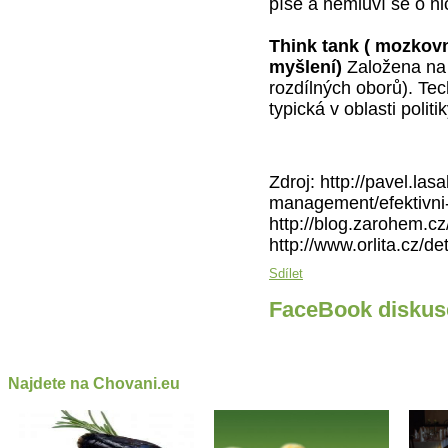
píše a nemluví se o ni
Think tank ( mozkovn
myšlení)
Založena na 
rozdílných oborů). Tech
typická v oblasti polit
Zdroj: http://pavel.la
management/efektivni
http://blog.zarohem.c
http://www.orlita.cz/d
Sdílet
FaceBook diskus
Najdete na Chovani.eu