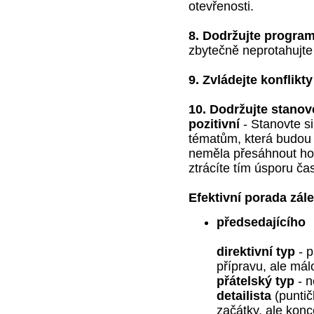
otevřenosti.
8. Dodržujte program
zbytečně neprotahujt
9. Zvládejte konflikty
10. Dodržujte stano
pozitivní
- Stanovte s
tématům, která budou 
neměla přesáhnout hod
ztrácíte tím úsporu ča
Efektivní porada zále
předsedajícího
direktivní typ
- p
přípravu, ale mál
přátelský typ
- n
detailista
(puntič
začátky, ale kon