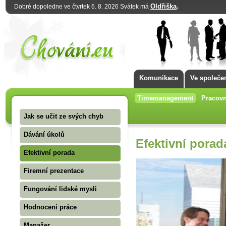
Oldřiška
.
Dobré dopoledne ve čtvrtek 6. 8. 2026 Svátek má
Komunikace
Ve společe
Timemanagement
Pracovn
Jak se učit ze svých chyb
Dávání úkolů
Efektivní porad
Efektivní porada
Firemní prezentace
Fungování lidské mysli
Hodnocení práce
Manažer