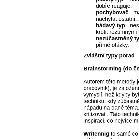
dobře reaguje.
pochybovač
- m
nachytat ostatní, 
hádavý typ
- ne
krotit rozumnými
nezúčastněný t
přímé otázky.
Zvláštní typy porad
Brainstorming
(do č
Autorem této metody j
pracovník), je založena
vymyslí, než kdyby byl
techniku, kdy zúčastn
nápadů na dané téma.
kritizovat . Tato techn
inspiraci, co nejvíce
Writennig
to samé co