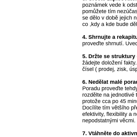
poznámek vede k odstra
pomůžete tím nezúčas
se dělo v době jejich n
co ,kdy a kde bude děl
4. Shrnujte a rekapit
proveďte shrnutí. Uve
5. Držte se struktury
žádejte doložení fakt
čísel ( prodej, zisk, ús
6. Nedělat malé pora
Poradu proveďte tehdy,
rozdělte na jednotlivé
protože cca po 45 min
Docílíte tím většího p
efektivity, flexibility
nepodstatnými věcmi.
7. Vtáhněte do aktiv