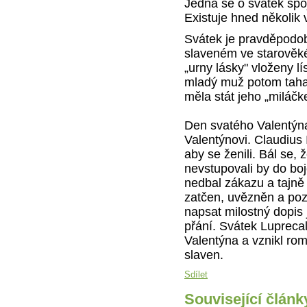
Jedná se o svátek spo
Existuje hned několik 
Svátek je pravděpodo
slaveném ve starověk
„urny lásky" vloženy 
mladý muž potom tahal 
měla stát jeho „miláčk
Den svatého Valentýn
Valentýnovi. Claudius
aby se ženili. Bál se, 
nevstupovali by do boj
nedbal zákazu a tajně
zatčen, uvězněn a pozd
napsat milostný dopis 
přání. Svátek Lupreca
Valentýna a vznikl rom
slaven.
Sdílet
Související článk