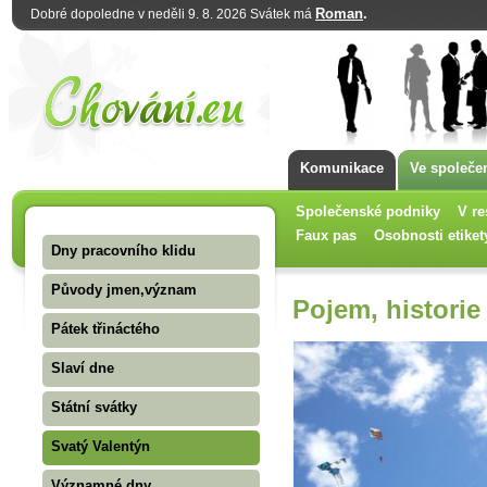
Roman
.
Dobré dopoledne v neděli 9. 8. 2026 Svátek má
Komunikace
Ve společe
Společenské podniky
V re
Faux pas
Osobnosti etiket
Dny pracovního klidu
Původy jmen,význam
Pojem, historie
Pátek třináctého
Slaví dne
Státní svátky
Svatý Valentýn
Významné dny