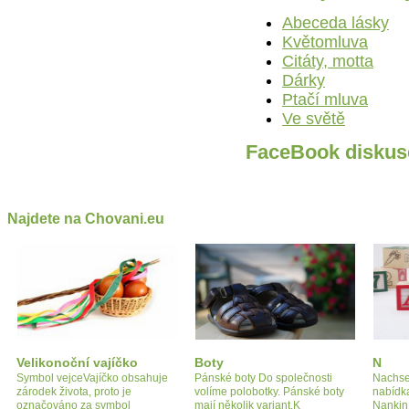
Abeceda lásky
Květomluva
Citáty, motta
Dárky
Ptačí mluva
Ve světě
FaceBook diskus
Najdete na Chovani.eu
Velikonoční vajíčko
Boty
N
Symbol vejceVajíčko obsahuje
Pánské boty Do společnosti
Nachse
zárodek života, proto je
volíme polobotky. Pánské boty
nabídk
označováno za symbol
mají několik variant.K
Nankin 