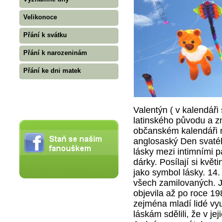
Velikonoce
Přání k svátku
Přání k narozeninám
Přání ke dni matek
Valentýn ( v kalendáři
latinského původu a z
občanském kalendáři m
anglosaský Den svaté
lásky mezi intimními p
dárky. Posílají si květ
jako symbol lásky. 14.
všech zamilovaných. J
objevila až po roce 198
zejména mladí lidé vy
láskám sdělili, že v je