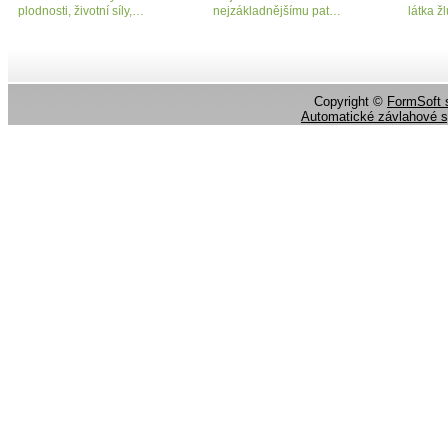
plodnosti, životní síly,…
nejzákladnějšímu pat…
látka ž
Copyright ©
FormSoft s
Automatické závlahové 