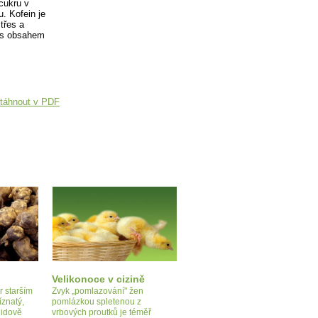
 cukru v
u. Kofein je
třes a
ů s obsahem
táhnout v PDF
Velikonoce v cizině
 starším
Zvyk „pomlazování" žen
znatý,
pomlázkou spletenou z
lidově
vrbových proutků je téměř