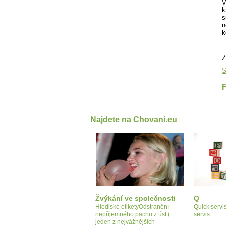
V
k
s
n
k
Z
S
Najdete na Chovani.eu
Žvýkání ve společnosti
Q
Hledisko etiketyOdstranění
Quick servis
nepříjemného pachu z úst (
servis
jeden z nejvážnějších