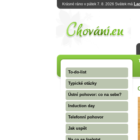
La
Krásné ráno v pátek 7. 8. 2026 Svátek má
To-do-list
Typické otázky
Ústní pohovor: co na sebe?
Induction day
Telefonní pohovor
Jak uspět
Na co se (ne)ptat