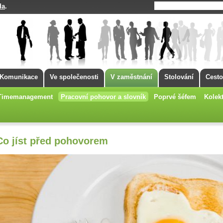
da
.
Komunikace
Ve společenosti
V zaměstnání
Stolování
Cesto
Timemanagement
Pracovní pohovor a slovník
Poprvé šéfem
Kolekt
Co jíst před pohovorem