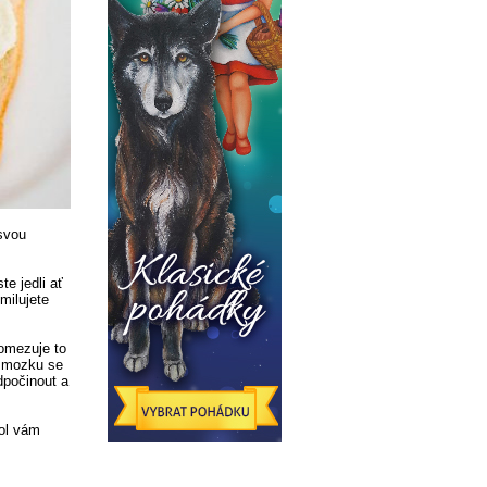
svou
te jedli ať
milujete
 omezuje to
a mozku se
dpočinout a
hol vám