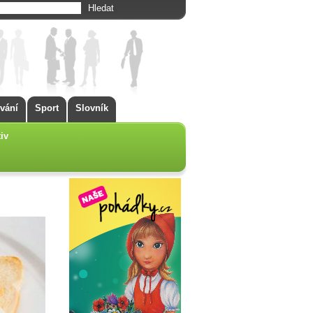
vání
Sport
Slovník
iv