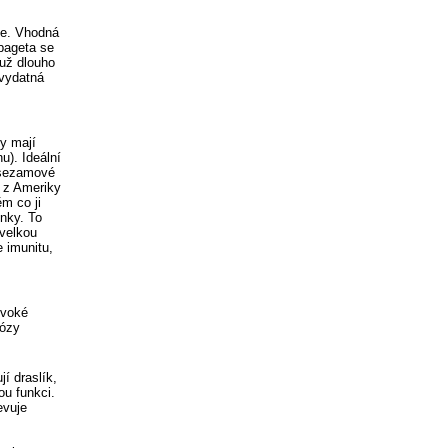
ne. Vhodná
 bageta se
 už dlouho
 vydatná
ky mají
u). Ideální
 sezamové
a z Ameriky
ěm co ji
inky. To
 velkou
e imunitu,
ivoké
kózy
í draslík,
ou funkci.
evuje