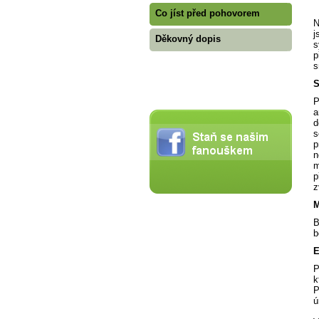
Co jíst před pohovorem
N
j
Děkovný dopis
s
p
s
S
P
a
d
s
p
n
m
p
z
M
B
b
E
P
k
P
ú