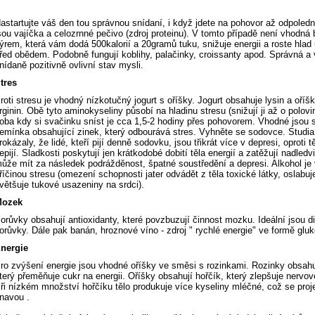
astartujte váš den tou správnou snídaní, i když jdete na pohovor až odpoled
sou vajíčka a celozrnné pečivo (zdroj proteinu). V tomto případě není vhodná
ýrem, která vám dodá 500kalorií a 20gramů tuku, snižuje energii a roste hlad
řed obědem. Podobně fungují koblihy, palačinky, croissanty apod. Správná a
nídaně pozitivně ovlivní stav mysli.
tres
roti stresu je vhodný nízkotučný jogurt s oříšky. Jogurt obsahuje lysin a oříš
rginin. Obě tyto aminokyseliny působí na hladinu stresu (snižují ji až o polovin
oba kdy si svačinku sníst je cca 1,5-2 hodiny přes pohovorem. Vhodné jsou
emínka obsahující zinek, který odbourává stres. Vyhněte se sodovce. Studi
rokázaly, že lidé, kteří pijí denně sodovku, jsou třikrát více v depresi, oproti t
epijí. Sladkosti poskytují jen krátkodobé dobití těla energií a zatěžují nadledv
ůže mít za následek podrážděnost, špatné soustředění a depresi. Alkohol je
říčinou stresu (omezení schopnosti jater odvádět z těla toxické látky, oslabuj
většuje tukové usazeniny na srdci).
ozek
orůvky obsahují antioxidanty, které povzbuzují činnost mozku. Ideální jsou d
orůvky. Dále pak banán, hroznové víno - zdroj " rychlé energie" ve formě glu
nergie
ro zvýšení energie jsou vhodné oříšky ve směsi s rozinkami. Rozinky obsahuj
terý přeměňuje cukr na energii. Oříšky obsahují hořčík, který zlepšuje nervov
ři nízkém množství hořčíku tělo produkuje více kyseliny mléčné, což se proj
navou .