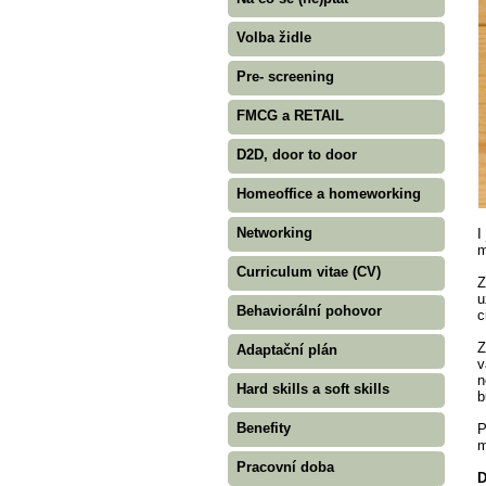
Volba židle
Pre- screening
FMCG a RETAIL
D2D, door to door
Homeoffice a homeworking
Networking
I
m
Curriculum vitae (CV)
Z
u
Behaviorální pohovor
c
Z
Adaptační plán
v
n
Hard skills a soft skills
b
Benefity
P
m
Pracovní doba
D