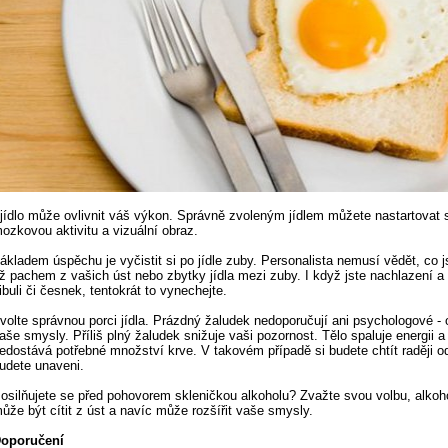
 jídlo může ovlivnit váš výkon. Správně zvoleným jídlem můžete nastartovat 
ozkovou aktivitu a vizuální obraz.
ákladem úspěchu je vyčistit si po jídle zuby. Personalista nemusí vědět, co js
ž pachem z vašich úst nebo zbytky jídla mezi zuby. I když jste nachlazení a 
ibuli či česnek, tentokrát to vynechejte.
volte správnou porci jídla. Prázdný žaludek nedoporučují ani psychologové -
aše smysly. Příliš plný žaludek snižuje vaši pozornost. Tělo spaluje energii 
edostává potřebné množství krve. V takovém případě si budete chtít raději o
udete unaveni.
osilňujete se před pohovorem skleničkou alkoholu? Zvažte svou volbu, alko
ůže být cítit z úst a navíc může rozšířit vaše smysly.
oporučení