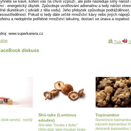
yhněte se kávě, kofein vás na chvíli vzpruží, ale poté následuje silný nárůst
rvi - energetický úbytek. Způsobuje uvolňování adrenalinu a tedy nárůst stres
ilné diuretikum ( odvádí z těla vodu). Jeho přebytek způsobuje podrážděnost, 
esoustředěnost. Pokud si tedy dáte určité množství kávy nebo jiných nápoj
ofeinu a nedoplníte potřebné množství tekutiny, dostaví se únava a ospalost.
droj: www.superkariera.cz
dílet
Tisk
S
FaceBook diskuse
Shii-take (Lentinus
Topinambur
 (kvik servis) - rychlý
edodes)
Slunečnice topinambur
názvem topinambur hlí
Shii-take "houba z dubu"
zkráceně topinambur, 
(Shii=dub; take=houba) česky