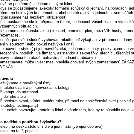
dyž se potkáme či jednáme s jinými lidmi.
dyž se zúčastňujeme jakékoliv formální schůzky či jednání, na poradách, je
éfem, na tiskových konferencích, obchodních a jiných jednáních, seminářích 
ignalizujeme náš nezájem, otrávenost).
ři zkouškách ne škole, přijímacím řízení, hodnocení Vašich kvalit a výsledků 
ýznamných situacích.
ýznamné společenské akce ( koncert, premiéra, ples, mezi VIP hosty, firemn
rezentace) .
ospělí pánové a slušně vychovaní mladíci nežvýkají ani v přítomnosti dámy 
ení v soukromí nebo pokud nežvýká i ona).
 pracovním styku ( přijetí návštěvníků, jednáme s klienty, poskytujeme servi
 recepční v hotelích i ve firmách, asistentky a sekretářky, úředníci, úředníci s
právy a obecních úřadů, policisté při jednání s občany ) .
aměstnavatel může uvést mezi pravidla chování svých zaměstnanců ZÁKA
VÝKÁNÍ.
ravidla
ežvýkáme s otevřenými ústy
ři telefonování a při konverzaci s kolegy
ři vstupu do místnosti
 jídelního stolu
ři představování, vítání, podání ruky, při tanci na společenské akci ( neplatí 
iskotéky, technoparty)
 situacích navazující kontakt s lidmi a všude tam, kde by to působilo neuctiv
o nedělat s použitou žvýkačkou?
elepit na desku stolu či židle a jiná místa (veřejná doprava)
elepit na talíř, popelní