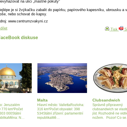
evyhazovat na ulici „mastné pokuty"
ejlépe je si žvýkačku zabalit do papírku, papírového kapesníku, ubrousku a 
oše, nebo schovat do kapsy.
droj: www.centrumzvakyni.cz
dílet
Tisk
S
FaceBook diskuse
Malta
Clubsandwich
to: Jeruzalém
Hlavní město: VallettaRozloha:
Správně připravený
0 770 km²Počet
316 km²Počet obyvatel: 398
clubsandwich se vlas
 303 000Státní
534Státní zřízení: parlamentní
jíst. Rozhodně ne vidl
publikaMěna: N…
republikaMě…
nožem. Pozor! Co s