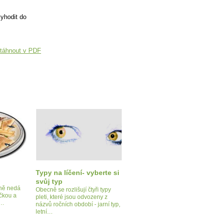
vyhodit do
táhnout v PDF
Typy na líčení- vyberte si
svůj typ
tně nedá
Obecně se rozlišují čtyři typy
ičkou a
pleti, které jsou odvozeny z
e…
názvů ročních období - jarní typ,
letní…