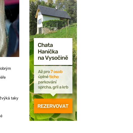
 dobrým
féře
 žvýká taky
ké