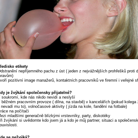
ledisko etikety
dstranění nepříjemného pachu z úst ( jeden z nejvážnějších prohřešků proti
ravům)
voří pozitivní image manažerů, kontaktních pracovníků ve firemní i veřejné s
dy je žvýkání společensky přijatelné?
 soukromí, kde nás nikdo nevidí a neslyší
 běžném pracovním provoze ( dílna, na stavbě) v kancelářích (pokud kolega
 nevadí mu to), volnočasové aktivity ( jízda na kole, fandění na fotbale)
ráce na počítači
ezi mladšími generačně blízkými vrstevníky, party, diskotéky
ři žvýkání si uvědomte kdo jsem já a kdo je můj partner, situaci a společens
ouvislosti.
de se nežvýká?