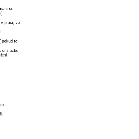
dnání se
(
v práci, ve
í
( pokud to
s či službu
tátní
Z
pro
ě.