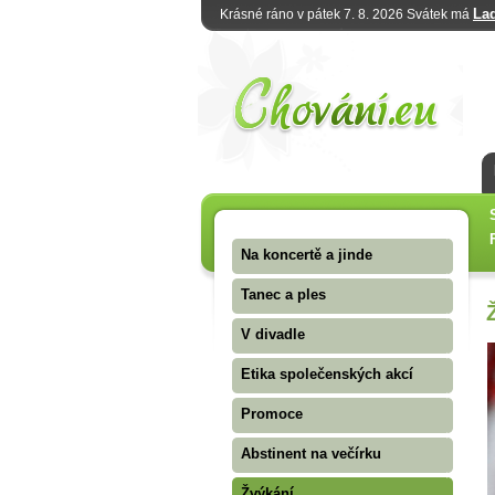
La
Krásné ráno v pátek 7. 8. 2026 Svátek má
Na koncertě a jinde
Tanec a ples
V divadle
Etika společenských akcí
Promoce
Abstinent na večírku
Žvýkání