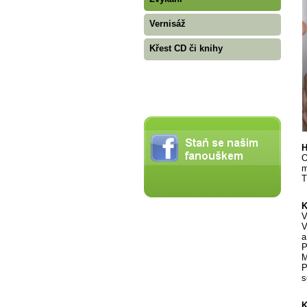
Vernisáž
Křest CD či knihy
H
O
m
T
K
V
V
a
P
M
P
s
K