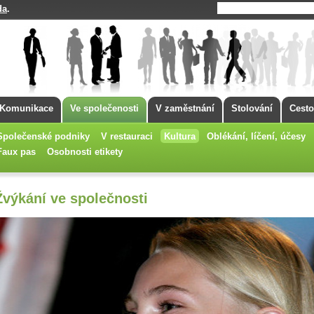
da
.
Komunikace
Ve společenosti
V zaměstnání
Stolování
Cesto
Společenské podniky
V restauraci
Kultura
Oblékání, líčení, účesy
Faux pas
Osobnosti etikety
Žvýkání ve společnosti