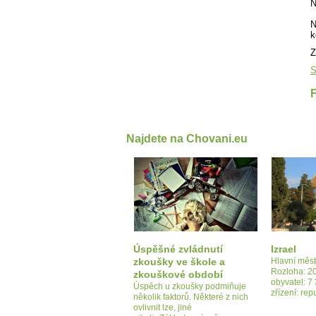
N
N
k
Z
S
Najdete na Chovani.eu
Úspěšné zvládnutí
Izrael
zkoušky ve škole a
Hlavní měs
Rozloha: 2
zkouškové období
obyvatel: 7
Úspěch u zkoušky podmiňuje
zřízení: re
několik faktorů. Některé z nich
ovlivnit lze, jiné