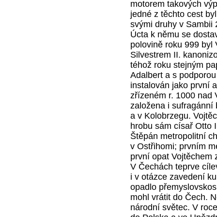
motorem takových výpr
jedné z těchto cest by
svými druhy v Sambii 
Úcta k němu se dostavi
polovině roku 999 byl 
Silvestrem II. kanoniz
téhož roku stejným p
Adalbert a s podporou
instalován jako první 
zřízeném r. 1000 nad
založena i sufragánní 
a v Kolobrzegu. Vojtěc
hrobu sám císař Otto 
Štěpán metropolitní c
v Ostřihomi; prvním me
první opat Vojtěchem 
V Čechách teprve cílev
i v otázce zavedení kul
opadlo přemyslovskosl
mohl vrátit do Čech. Ne
národní světec. V roc