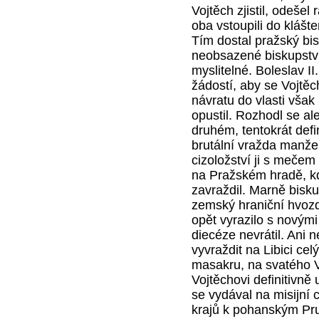
Vojtěch zjistil, odeše
oba vstoupili do klášt
Tím dostal pražský bi
neobsazené biskupství
myslitelné. Boleslav I
žádostí, aby se Vojtěch
návratu do vlasti však 
opustil. Rozhodl se al
druhém, tentokrát def
brutální vražda manže
cizoložství ji s mečem
na Pražském hradě, kd
zavraždil. Marně bisku
zemský hraniční hvozd
opět vyrazilo s novými 
diecéze nevrátil. Ani 
vyvraždit na Libici ce
masakru, na svatého V
Vojtěchovi definitivně
se vydával na misijní
krajů k pohanským Pru