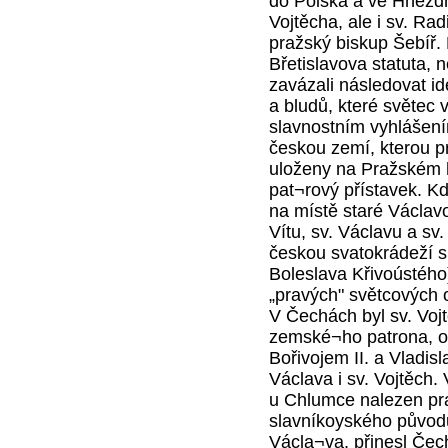
do Polska a ve Hnězdn
Vojtěcha, ale i sv. Rad
pražský biskup Šebíř.
Břetislavova statuta, 
zavázali následovat id
a bludů, které světec
slavnostním vyhlášení
českou zemí, kterou pr
uloženy na Pražském 
pat¬rový přístavek. Kd
na místě staré Václavov
Vítu, sv. Václavu a sv.
českou svatokrádeží sm
Boleslava Křivoústého
„pravých" světcových o
V Čechách byl sv. Vojt
zemské¬ho patrona, o 
Bořivojem II. a Vladisl
Václava i sv. Vojtěch.
u Chlumce nalezen pra
slavníkoyského původu,
Václa¬va, přinesl Če