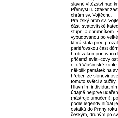
slavné vítězství nad k
Přemysl II. Otakar zas
chrám sv. Vojtěchu.
Pra žský hrob sv. Vojt
části svatovítské kat
stupni a obrubníkem. 
vybudovanou po velké
která stála před proza
parléřovskou část dóm
hrob zakomponován do 
přičemž svět¬covy ost
oltáři Vlašimské kapl
několik památek na sv.
hřeben ze slonovinové 
tomuto světci sloužily.
Hlavn ím individuálním
údajně nejprve udeřen 
(nástroje umučení), po
podle legendy hlídal j
ostatků do Prahy rok
českým, druhým po sv.