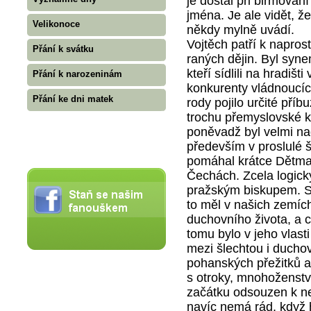
je dostal při biřmová
jména. Je ale vidět, ž
Velikonoce
někdy mylně uvádí.
Vojtěch patří k napro
Přání k svátku
raných dějin. Byl syn
kteří sídlili na hradišt
Přání k narozeninám
konkurenty vládnoucíc
Přání ke dni matek
rody pojilo určité příb
trochu přemyslovské k
poněvadž byl velmi na
především v proslulé 
pomáhal krátce Dětmar
Čechách. Zcela logicky
pražským biskupem. Sv
to měl v našich zemích
duchovního života, a c
tomu bylo v jeho vlast
mezi šlechtou i ducho
pohanských přežitků a
s otroky, mnohoženství
začátku odsouzen k ne
navíc nemá rád, když