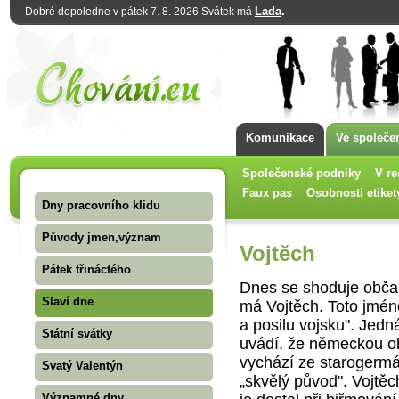
Lada
.
Dobré dopoledne v pátek 7. 8. 2026 Svátek má
Komunikace
Ve společe
Společenské podniky
V re
Faux pas
Osobnosti etiket
Dny pracovního klidu
Původy jmen,význam
Vojtěch
Pátek třináctého
Dnes se shoduje občan
Slaví dne
má Vojtěch. Toto jmén
a posilu vojsku". Jedn
Státní svátky
uvádí, že německou ob
vychází ze starogerm
Svatý Valentýn
„skvělý původ". Vojtě
Významné dny