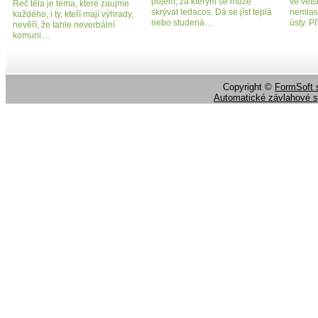
pojem, za kterým se může
ve větš
Řeč těla je téma, které zaujme
skrývat ledacos. Dá se jíst teplá
nemlask
každého, i ty, kteří mají výhrady,
nebo studená…
ústy. P
nevěří, že tahle neverbální
komuni…
Copyright ©
FormSoft s
Automatické závlahové 