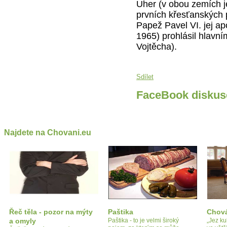
Uher (v obou zemích j
prvních křesťanských 
Papež Pavel VI. jej ap
1965) prohlásil hlavní
Vojtěcha).
Sdílet
FaceBook diskus
Najdete na Chovani.eu
Řeč těla - pozor na mýty
Paštika
Chová
a omyly
Paštika - to je velmi široký
„Jez k