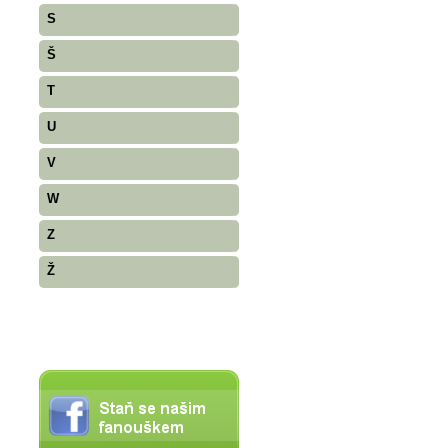
S
Š
T
U
V
W
Z
Ž