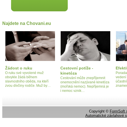
Najdete na Chovani.eu
Žádost o ruku
Cestovní potíže -
Efekt
O ruku své vyvolené muž
kinetóza
Porada 
obvykle žádá během
vedení
Cestování může znepříjemnit
slavnostního oběda, na kteří
účastn
onemocnění nazývané kinetóza
zvou dívčiny rodiče. Muž by…
znamen
(mořská nemoc). Nepříjemná je
i nemoc vznik…
Copyright ©
FormSoft s
Automatické závlahové 