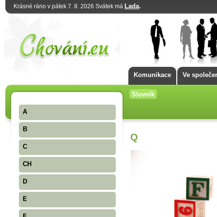
Lada
.
Krásné ráno v pátek 7. 8. 2026 Svátek má
Komunikace
Ve společe
Slovník
A
B
Q
C
CH
D
E
F