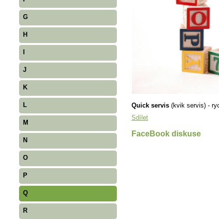
G
H
I
J
K
L
Quick servis
(kvik servis) - ry
Sdílet
M
FaceBook diskuse
N
O
P
Q
R