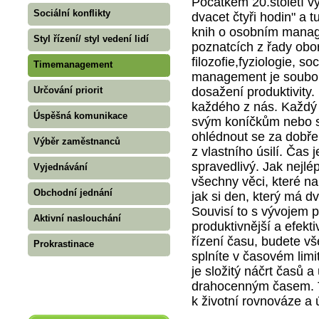
Počátkem 20.století v
Sociální konflikty
dvacet čtyři hodin" a 
knih o osobním mana
Styl řízení/ styl vedení lidí
poznatcích z řady ob
filozofie,fyziologie, 
Timemanagement
management je soubor 
Určování priorit
dosažení produktivity.
každého z nás. Každý 
Úspěšná komunikace
svým koníčkům nebo s
ohlédnout se za dobře
Výběr zaměstnanců
z vlastního úsilí. Čas
spravedlivý. Jak nejlé
Vyjednávání
všechny věci, které na
Obchodní jednání
jak si den, který má d
Souvisí to s vývojem 
Aktivní naslouchání
produktivnější a efekt
řízení času, budete vš
Prokrastinace
splníte v časovém limi
je složitý náčrt časů 
drahocenným časem. To
k životní rovnováze a