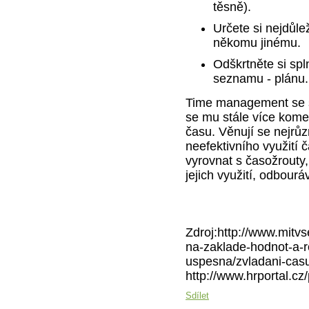
těsně).
Určete si nejdůlež
někomu jinému.
Odškrtněte si spl
seznamu - plánu.
Time management se st
se mu stále více komer
času. Věnují se nejrůz
neefektivního využití č
vyrovnat s časožrouty,
jejich využití, odbourá
Zdroj:http://www.mitv
na-zaklade-hodnot-a-ro
uspesna/zvladani-casu
http://www.hrportal.c
Sdílet