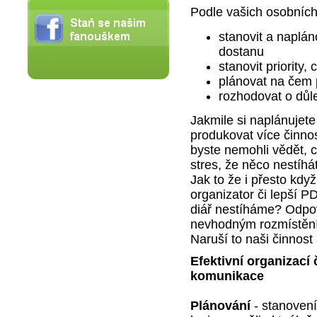
Podle vašich osobních
stanovit a naplán
dostanu
stanovit priority, 
plánovat na čem 
rozhodovat o důl
Jakmile si naplánuje
produkovat více činnos
byste nemohli vědět, c
stres, že něco nestíh
Jak to že i přesto kdy
organizator či lepší P
diář nestíháme? Odpo
nevhodným rozmístění
Naruší to naši činnost 
Efektivní organizací 
komunikace
Plánování
- stanovení