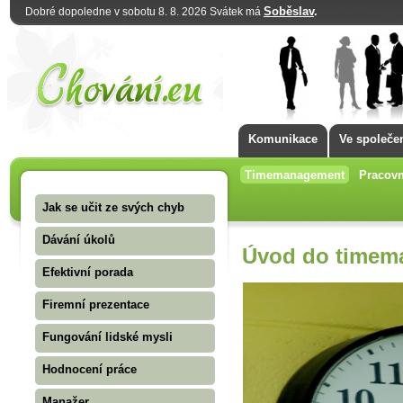
Soběslav
.
Dobré dopoledne v sobotu 8. 8. 2026 Svátek má
Komunikace
Ve společe
Timemanagement
Pracovn
Jak se učit ze svých chyb
Dávání úkolů
Úvod do timem
Efektivní porada
Firemní prezentace
Fungování lidské mysli
Hodnocení práce
Manažer