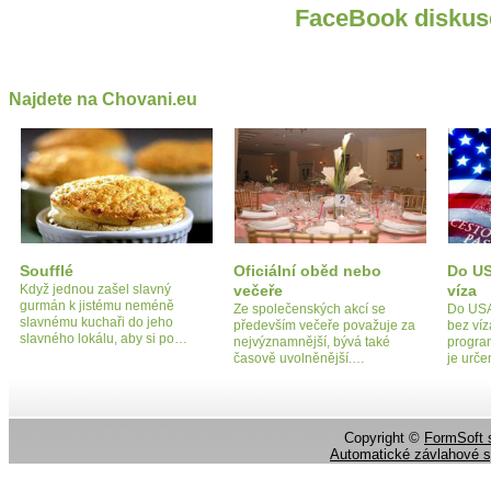
FaceBook diskus
Najdete na Chovani.eu
Soufflé
Oficiální oběd nebo
Do US
Když jednou zašel slavný
večeře
víza
gurmán k jistému neméně
Ze společenských akcí se
Do USA 
slavnému kuchaři do jeho
především večeře považuje za
bez víz
slavného lokálu, aby si po…
nejvýznamnější, bývá také
progra
časově uvolněnější.…
je urč
Copyright ©
FormSoft s
Automatické závlahové 