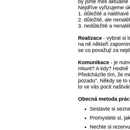
by jsme měli aktuálně u
Nejdříve vyřizujeme úk
1. důležité a naléhavé 
2. důležité, ale nenalé
3. nedůležité a nenalé
Realizace
- vybrat si 
na ně někteří zapomína
se co považují za nejdů
Komunikace
- je nut
mluvit? A kdy? Hodně 
Předcházíte tím, že mů
pozadu". Někdy se to 
to ve vás pocit naštvá
Obecná metoda prác
Sestavte si sezn
Promyslete si, ja
Nechte si rezervu