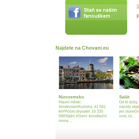
S
Najdete na Chovani.eu
Nizozemsko
Salát
Hlavní město:
Od té doby,
AmsterdamRozloha: 41 562
národy objev
km²Počet obyvatel: 16 335
jen slunečn
998Státní zřízení: konstituční
ocet, ný…
mona…