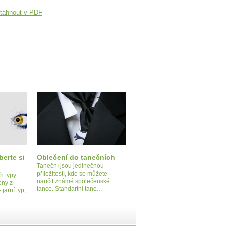
táhnout v PDF
berte si
Oblečení do tanečních
Taneční jsou jedinečnou
příležitostí, kde se můžete
ři typy
naučit známé společenské
eny z
tance. Standartní tanc…
jarní typ,