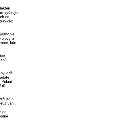
Někteří
ím vyčkejte
ech od
ravidlo:
 jasno ve
projevy a
omoci, kdo
ice
čení
by viděl
ládáte
í. Pokud
 tři
ržujte a
eužívání.
e po
hodné