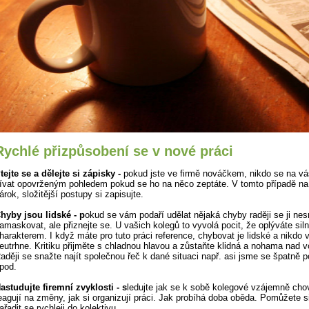
Rychlé přizpůsobení se v nové práci
tejte se a dělejte si zápisky -
pokud jste ve firmě nováčkem, nikdo se na v
ívat opovrženým pohledem pokud se ho na něco zeptáte. V tomto případě na
árok, složitější postupy si zapisujte.
hyby jsou lidské - p
okud se vám podaří udělat nějaká chyby raději se ji ne
amaskovat, ale přiznejte se. U vašich kolegů to vyvolá pocit, že oplýváte si
harakterem. I když máte pro tuto práci reference, chybovat je lidské a nikdo
eutrhne. Kritiku přijměte s chladnou hlavou a zůstaňte klidná a nohama nad 
aději se snažte najít společnou řeč k dané situaci např. asi jsme se špatně p
pod.
astudujte firemní zvyklosti - s
ledujte jak se k sobě kolegové vzájemně chov
eagují na změny, jak si organizují práci. Jak probíhá doba oběda. Pomůžete s
ařadit se rychleji do kolektivu.