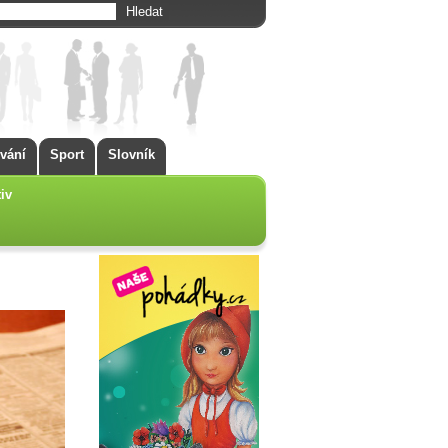
vání
Sport
Slovník
iv