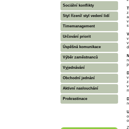
Sociální konflikty
T
z
Styl řízení/ styl vedení lidí
a
v
s
Timemanagement
V
Určování priorit
v
v
Úspěšná komunikace
d
N
Výběr zaměstnanců
n
p
Vyjednávání
D
v
Obchodní jednání
z
v
Aktivní naslouchání
m
Prokrastinace
D
n
U
o
o
Z