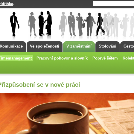
ldřiška
.
Komunikace
Ve společenosti
V zaměstnání
Stolování
Cesto
Timemanagement
Pracovní pohovor a slovník
Poprvé šéfem
Kolekt
Přizpůsobení se v nové práci