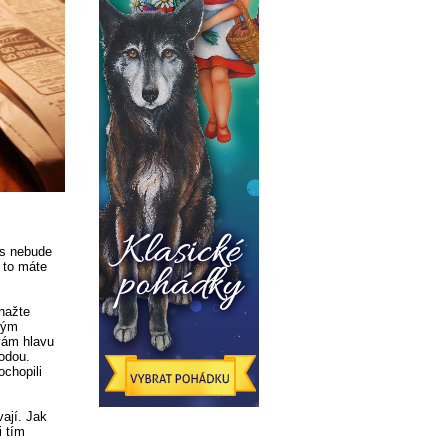
ás nebude
 to máte
snažte
lným
 vám hlavu
vodou.
ochopili
ají. Jak
i tím