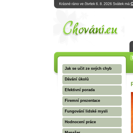
O
Krásné ráno ve čtvrtek 6. 8. 2026 Svátek má
Jak se učit ze svých chyb
Dávání úkolů
Efektivní porada
Firemní prezentace
Fungování lidské mysli
Hodnocení práce
Manažer