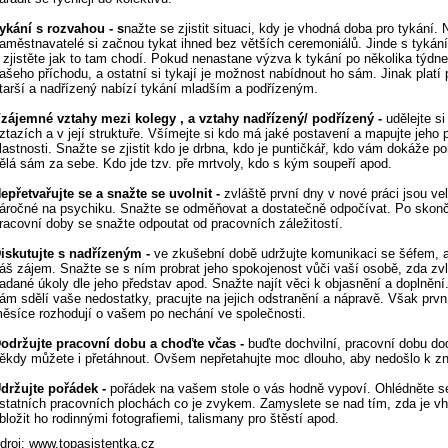
ykání s rozvahou - s
nažte se zjistit situaci, kdy je vhodná doba pro tykání. 
aměstnavatelé si začnou tykat ihned bez větších ceremoniálů. Jinde s tykán
 zjistěte jak to tam chodí. Pokud nenastane výzva k tykání po několika týdn
ašeho příchodu, a ostatní si tykají je možnost nabídnout ho sám. Jinak platí p
tarší a nadřízený nabízí tykání mladším a podřízeným.
zájemné vztahy mezi kolegy , a vztahy nadřízený/ podřízený -
udělejte si
ztazích a v její struktuře. Všímejte si kdo má jaké postavení a mapujte jeho 
lastnosti. Snažte se zjistit kdo je drbna, kdo je puntičkář, kdo vám dokáže p
ělá sám za sebe. Kdo jde tzv. pře mrtvoly, kdo s kým soupeří apod.
epřetvařujte se a snažte se uvolnit -
zvláště první dny v nové práci jsou vel
áročné na psychiku. Snažte se odměňovat a dostatečně odpočívat. Po skon
racovní doby se snažte odpoutat od pracovních záležitostí.
iskutujte s nadřízeným -
ve zkušební době udržujte komunikaci se šéfem, a
áš zájem. Snažte se s ním probrat jeho spokojenost vůči vaší osobě, zda zv
adané úkoly dle jeho představ apod. Snažte najít věci k objasnění a doplněn
ám sdělí vaše nedostatky, pracujte na jejich odstranění a nápravě. Však první
ěsíce rozhodují o vašem po nechání ve společnosti.
održujte pracovní dobu a choďte včas -
buďte dochvilní, pracovní dobu dod
ěkdy můžete i přetáhnout. Ovšem nepřetahujte moc dlouho, aby nedošlo k zn
držujte pořádek -
pořádek na vašem stole o vás hodně vypoví. Ohlédněte s
statních pracovních plochách co je zvykem. Zamyslete se nad tím, zda je v
bložit ho rodinnými fotografiemi, talismany pro štěstí apod.
droj: www.topasistentka.cz