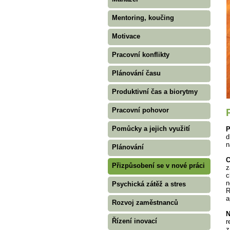
Mentoring, koučing
Motivace
Pracovní konflikty
Plánování času
Produktivní čas a biorytmy
Pracovní pohovor
Pomůcky a jejich využití
P
d
n
Plánování
C
Přizpůsobení se v nové práci
z
c
n
Psychická zátěž a stres
R
a
Rozvoj zaměstnanců
N
Řízení inovací
r
z