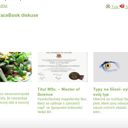
dílet
Tisk
S
FaceBook diskuse
Titul MSc. – Master of
Typy na líčení- vy
 co severoevropské
Science
svůj typ
ily, že neexistuje
Vysokoškolský magisterský titul,
Obecně se rozlišují čty
icový olej a ovocný
který se uděluje v zahraničí
pleti, které jsou odvoz
např. ve Spojeném království
názvů ročních období - 
Velké Bri…
letní…