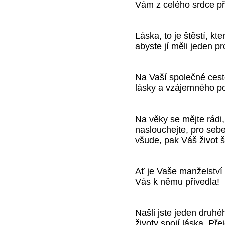
Vám z celého srdce pře
Láska, to je štěstí, 
abyste jí měli jeden p
Na Vaší společné cest
lásky a vzájemného po
Na věky se mějte rádi
naslouchejte, pro sebe
všude, pak Váš život 
Ať je Vaše manželství 
Vás k němu přivedla!
Našli jste jeden druhéh
životy spojí láska. Př