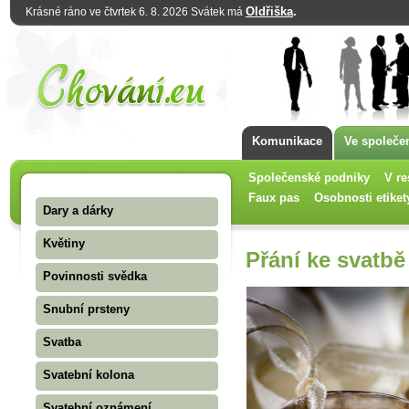
Oldřiška
.
Krásné ráno ve čtvrtek 6. 8. 2026 Svátek má
Komunikace
Ve společe
Společenské podniky
V re
Faux pas
Osobnosti etiket
Dary a dárky
Květiny
Přání ke svatbě
Povinnosti svědka
Snubní prsteny
Svatba
Svatební kolona
Svatební oznámení