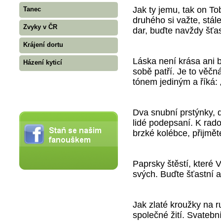
Jak ty jemu, tak on T
Tanec
druhého si važte, stále
Zvyky v ČR
dar, buďte navždy šťas
Krájení dortu
Láska není krása ani b
Házení kyticí
sobě patří. Je to věčná
tónem jediným a říká:
Dva snubní prstýnky, 
lidé podepsaní. K rados
brzké kolébce, přijmět
Paprsky štěstí, které
svých. Buďte šťastní a
Jak zlaté kroužky na ru
společné žití. Svatební