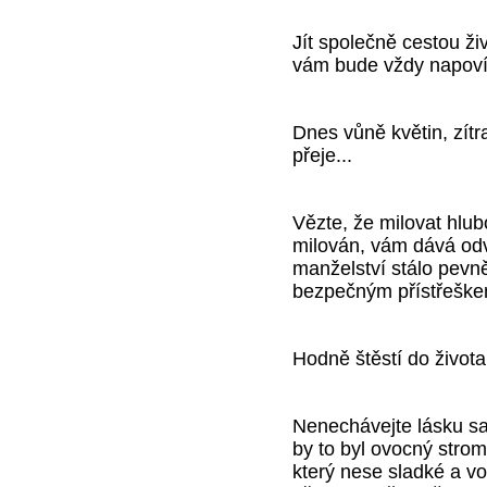
Jít společně cestou ži
vám bude vždy napovíd
Dnes vůně květin, zít
přeje...
Vězte, že milovat hlu
milován, vám dává od
manželství stálo pevn
bezpečným přístřeškem
Hodně štěstí do život
Nenechávejte lásku sa
by to byl ovocný strom
který nese sladké a v