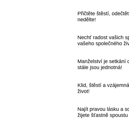
Přičtěte štěstí, odečt
nedělte!
Nechť radost vašich 
vašeho společného živ
Manželství je setkání d
stále jsou jednotná!
Klid, štěstí a vzájemn
život!
Najít pravou lásku a sd
žijete šťastně spoustu 