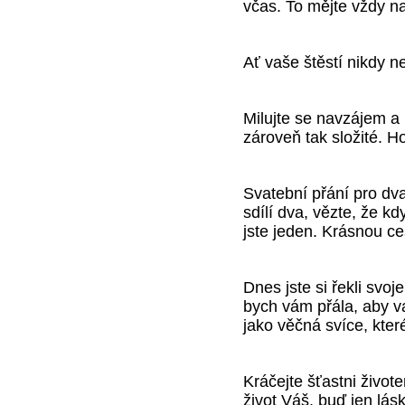
včas. To mějte vždy n
Ať vaše štěstí nikdy 
Milujte se navzájem a 
zároveň tak složité. H
Svatební přání pro dva 
sdílí dva, vězte, že kdy
jste jeden. Krásnou c
Dnes jste si řekli svo
bych vám přála, aby va
jako věčná svíce, které
Kráčejte šťastni živo
život Váš, buď jen lásk