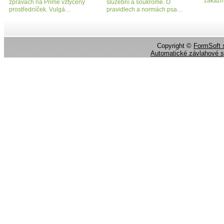
zákazní
zprávách na Primě vztyčený
služební a soukromé. O
prostředníček. Vulgá…
pravidlech a normách psa…
Copyright ©
FormSoft s
Automatické závlahové 