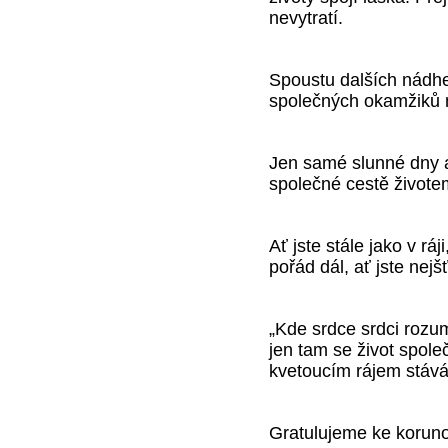
nevytratí.
Spoustu dalších nádh
společných okamžiků n
Jen samé slunné dny a
společné cestě živote
Ať jste stále jako v rá
pořád dál, ať jste nejš
„Kde srdce srdci rozum
jen tam se život spole
kvetoucím rájem stává
Gratulujeme ke korun