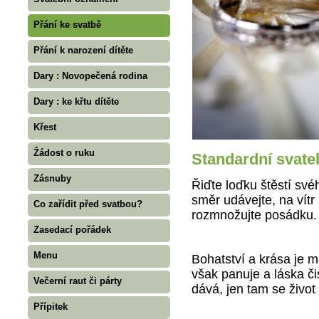
Přání ke svatbě
Přání k narození dítěte
Dary : Novopečená rodina
Dary : ke křtu dítěte
Křest
Žádost o ruku
Standardní svate
Zásnuby
Řiďte loďku štěstí sv
směr udávejte, na vítr 
Co zařídit před svatbou?
rozmnožujte posádku.
Zasedací pořádek
Menu
Bohatství a krása je 
však panuje a láska čis
Večerní raut či párty
dává, jen tam se život
Přípitek