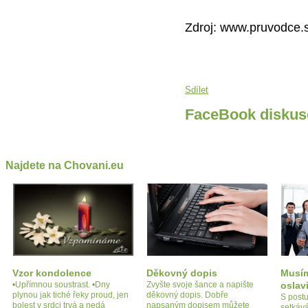
Zdroj: www.pruvodce.s
Sdílet
FaceBook diskus
Najdete na Chovani.eu
Vzor kondolence
Děkovný dopis
Musím
•Upřímnou soustrast. •Dny
Zvyšte svoje šance a napište
oslav
plynou jak tiché řeky proud, jen
děkovný dopis. Dobře
S post
bolest v srdci trvá a nedá
napsaným dopisem můžete
setkáv