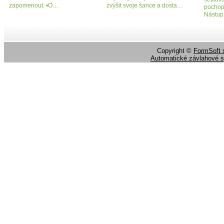
zapomenout. •O…
zvýšit svoje šance a dosta…
pochop
Nástup
Copyright ©
FormSoft s
Automatické závlahové 