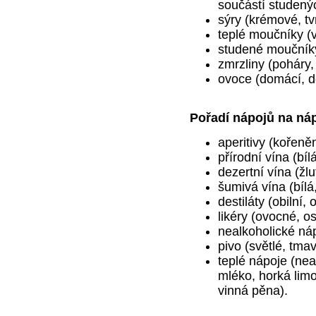
součástí studený
sýry (krémové, tv
teplé moučníky (
studené moučníky
zmrzliny (poháry,
ovoce (domácí, d
Pořadí nápojů na ná
aperitivy (kořeně
přírodní vína (bíl
dezertní vína (žl
šumivá vína (bílá
destiláty (obilní,
likéry (ovocné, os
nealkoholické náp
pivo (světlé, tmav
teplé nápoje (nea
mléko, horká limo
vinná pěna).