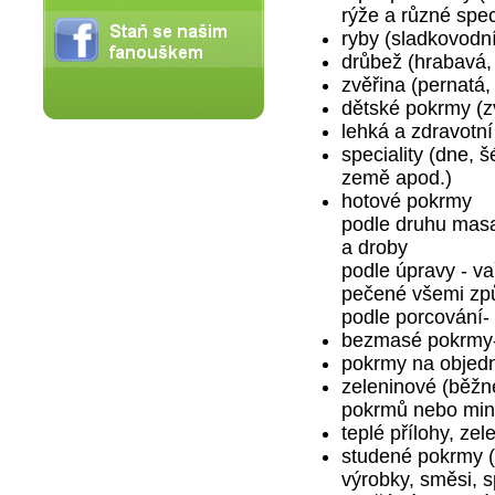
rýže a různé speci
ryby (sladkovodní
drůbež (hrabavá, 
zvěřina (pernatá,
dětské pokrmy (z
lehká a zdravotní
speciality (dne, 
země apod.)
hotové pokrmy
podle druhu masa 
a droby
podle úpravy - v
pečené všemi zp
podle porcování- p
bezmasé pokrmy- z
pokrmy na objedn
zeleninové (běžné
pokrmů nebo min
teplé přílohy, zel
studené pokrmy (
výrobky, směsi, s