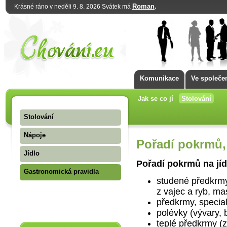
Roman
.
Krásné ráno v neděli 9. 8. 2026 Svátek má
Komunikace
Ve společe
Jak se co jí
Stolování
Stolování
Nápoje
Pořadí pokrmů, 
Jídlo
Pořadí pokrmů na jíd
Gastronomická pravidla
studené předkrmy
z vajec a ryb, ma
předkrmy, specia
polévky (vývary, b
teplé předkrmy (z