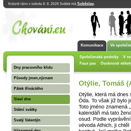
Soběslav
.
Krásné ráno v sobotu 8. 8. 2026 Svátek má
Komunikace
Ve společe
Společenské podniky
V re
Faux pas
Osobnosti etiket
Dny pracovního klidu
Původy jmen,význam
Otýlie, Tomáš (
Pátek třináctého
Otýlie, která má dnes s
Slaví dne
Óda. To však již bylo 
Toto jméno znamená „m
Státní svátky
kalendáři má tato žena
osud. Podle vyprávění 
Svatý Valentýn
vévoda Athich, ji chtěl
Významné dny