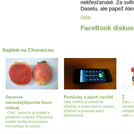
nekřesťanské. Za světc
Daselu, ale papež Alexa
Sdílet
FaceBook diskus
Najdete na Chovani.eu
Opuncie
Pomůcky a jejich využití
Ž
mexická(Opuntia ficus-
Jaký nástroj si vybrat?Je
Žabo - 
důležité si vyzkoušet co nejvíce
zdoben
indica)
přístrojů a posoudit jejich
záhybů
Chuť : opuncie je sladká a
přehlednost.…
oděv s
poměrně exotická. Připomíná
sladké hrušky.Konzumace:
Konzumuje se pouze…