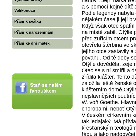
hanby". Její matka Be
a s pomocí kojné dítě
Velikonoce
Podle legendy nabyla 
nějakém čase ji její br
Přání k svátku
Když však otec spatřil
na místě zabil. Otýlie 
Přání k narozeninám
před zuřícím otcem prc
Přání ke dni matek
otevřela štěrbina ve s
jejího otce zastavily a
povahu. Od té doby se
Otýlie dověděla, zeje n
Otec se s ní smířil a 
zřídila klášter. Tento 
založila ještě ženské 
klášterním domě Otýlie
nejslavnějších poutní
W. voň Goethe. Hlavně
chorobami, neboť Otýli
V českém církevním k
tak ledajaký. Má přívla
křesťanským teologům.
řádu a jako nadobyčej