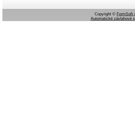
Copyright ©
FormSoft s
Automatické závlahové 