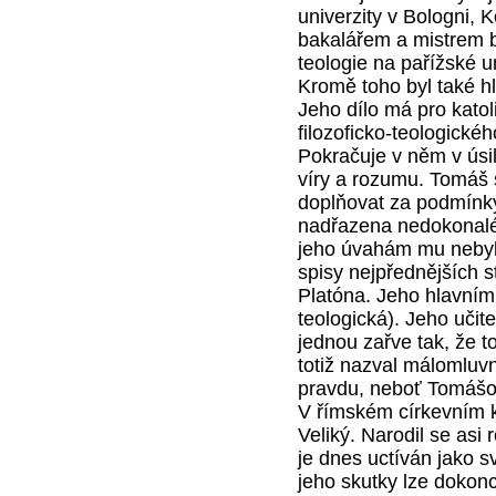
univerzity v Bologni, 
bakalářem a mistrem bi
teologie na pařížské un
Kromě toho byl také 
Jeho dílo má pro kato
filozoficko-teologick
Pokračuje v něm v úsil
víry a rozumu. Tomáš
doplňovat za podmínky,
nadřazena nedokonal
jeho úvahám mu nebyla
spisy nejpřednějších st
Platóna. Jeho hlavní
teologická). Jeho učite
jednou zařve tak, že t
totiž nazval málomlu
pravdu, neboť Tomášo
V římském církevním k
Veliký. Narodil se asi
je dnes uctíván jako 
jeho skutky lze dokonc