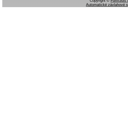
Copyright ©
FormSoft s
Automatické závlahové 