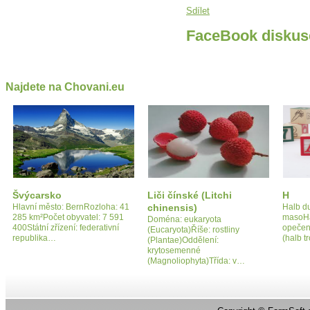
Sdílet
FaceBook diskus
Najdete na Chovani.eu
Švýcarsko
Liči čínské (Litchi
H
Hlavní město: BernRozloha: 41
chinensis)
Halb d
285 km²Počet obyvatel: 7 591
masoHal
Doména: eukaryota
400Státní zřízení: federativní
opečen
(Eucaryota)Říše: rostliny
republika…
(halb t
(Plantae)Oddělení:
krytosemenné
(Magnoliophyta)Třída: v…