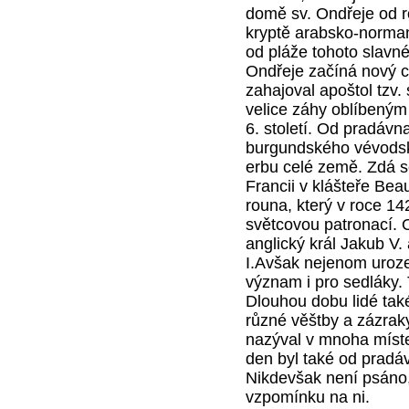
domě sv. Ondřeje od r
kryptě arabsko-normans
od pláže tohoto slavn
Ondřeje začíná nový cí
zahajoval apoštol tzv. 
velice záhy oblíbeným 
6. století. Od pradáv
burgundského vévodsk
erbu celé země. Zdá se
Francii v klášteře Be
rouna, který v roce 142
světcovou patronací. 
anglický král Jakub V.
I.Avšak nejenom urozen
význam i pro sedláky. 
Dlouhou dobu lidé také
různé věštby a zázrak
nazýval v mnoha mís
den byl také od pradá
Nikdevšak není psáno, z
vzpomínku na ni.