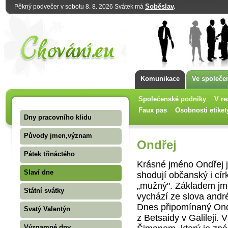
Soběslav
.
Pěkný podvečer v sobotu 8. 8. 2026 Svátek má
Komunikace
Ve společe
Společenské podniky
V re
Faux pas
Osobnosti etiket
Dny pracovního klidu
Původy jmen,význam
Ondřej
Pátek třináctého
Krásné jméno Ondřej j
Slaví dne
shodují občanský i cír
„mužný". Základem jmé
Státní svátky
vychází ze slova andr
Dnes připomínaný Ond
Svatý Valentýn
z Betsaidy v Galileji.
Významné dny