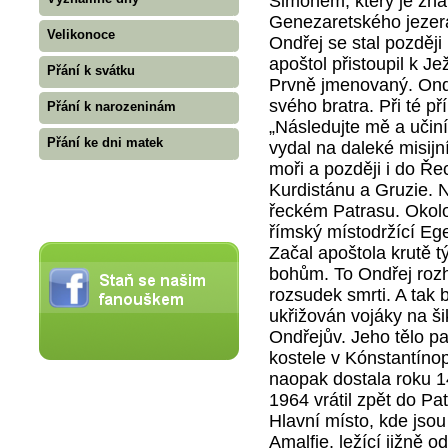
Šimonem, který je zná
Genezaretského jezera.
Velikonoce
Ondřej se stal později
apoštol přistoupil k Je
Přání k svátku
Prvně jmenovaný. Ondře
svého bratra. Při té příl
Přání k narozeninám
„Následujte mě a učiní
Přání ke dni matek
vydal na daleké misijn
moři a později i do Ře
Kurdistánu a Gruzie. N
řeckém Patrasu. Okolo 
římský místodržící Eg
Začal apoštola krutě tý
bohům. To Ondřej roz
rozsudek smrti. A tak 
ukřižován vojáky na ši
Ondřejův. Jeho tělo p
kostele v Kónstantínop
naopak dostala roku 14
1964 vrátil zpět do Pa
Hlavní místo, kde jso
Amalfie, ležící jižně 