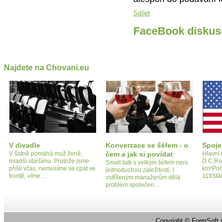
Sdílet
FaceBook diskus
Najdete na Chovani.eu
V divadle
Konverzace se šéfem - o
Spoje
V šatně pomáhá muž ženě,
čem a jak si povídat
Hlavní
mladší staršímu. Protože jsme
D.C.Ro
Small talk s velkým šéfem není
přišli včas, nemusíme se cpát ve
km²Poč
jednoduchou záležitostí. I
frontě, víme…
119Stát
ostříleným manažerům dělá
problém společen…
Copyright ©
FormSoft s