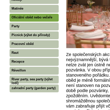
Matinée
Oficiální oběd nebo večeře
Party
Picnick (výlet do přírody)
Pracovní oběd
Raut
Ze společenských akc
nejvýznamnější, bývá 
Recepce
nelze zvát jen ústně n
pozvánka. V obou pří
Réveillon
stanoveného pořádku. 
River party, sea party (výlet
oběd je méně formální
lodí)
není stanoven na pozv
zahradní party (garden party)
době podle pozvánky, n
zpožděním. Uvědomte 
shromážděnou společn
vám zabraňuje přijít v