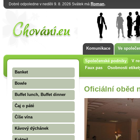
Roman
.
Dobré odpoledne v neděli 9. 8. 2026 Svátek má
Komunikace
Ve společe
Společenské podniky
V re
Faux pas
Osobnosti etiket
Banket
Bowle
Oficiální oběd 
Buffet lunch, Buffet dinner
Čaj o páté
Číše vína
Kávový dýchánek
Koktejl