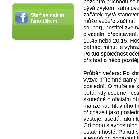
pozdním příchodu se h
bývá zvykem zahajovat
začátek bývá stanove
může večeře začínat i 
souper), hostitel zve 
divadelní představení
19,45 nebo 20,15. Hos
patnáct minut je vyhr
Pokud společnost oček
příchod o něco později,
Průběh večera: Po shr
vyzve přítomné dámy, 
poslední. O muže se st
poté, kdy usedne host
skutečně o oficiální pří
manželkou hlavního ho
přicházejí jako posled
vestoje, usedá, jakmil
Od obou slavnostních p
ostatní hosté. Pokud
alespoň do podávání k