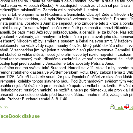
ednom kázaní sv. Pavla se nechala s celou rodinou pokřtít, a stala se tak prv
řesťankou ve Filippech (Řecko). V pozdějších letech ze všech sil pomáhala
ejrůznějším misionářům. Zemřela asi v polovině 1. století.
nes si tak é připomínáme Nikodéma a Gamaliela. Oba byli Židé a Nikodém b
ynedria čili sanhedrinu, což byla židovská velerada v Jeruzalémě. Po smrti J
rista pomáhal Josefovi z Arimatie sejmout jeho zmučené tělo z kříže a pohřbí
kalní hrobky. To samozřejmě neušlo ve městě pozornosti a mnozí Nikodéma
apadli, že patří mezi Ježíšovy pokračovatele, a označili jej za buřiče. Násled
yloučení z velerady, ale mnohým to bylo málo a prosazovali jeho ukamenován
ešťastný Nikodém už byl smířen s osudem a čekal na svou smrt. V každém
polečenství se však vždy najde moudrý člověk, který ještě dokáže utlumit v
ášně. V sanhedrinu jím byl jeden z předních členů představenstva Gamaliel.
ěl skutečně veliké štěstí, neboť jeho přímluvce byl navíc největším znalce
šemi respektovaný muž. Nikodéma zachránil a ve své spravedlnosti šel ještě
ozději hájil před soudem v Jeruzalémě také apoštoly Petra a Jana.
nešního dne má svátek také Burchard. Narodil se v 11. století a byl prvním 
remonstrátského kláštera ve wůrttemberském Rotu, který založil Herna z Wil
oce 1126. Někteří badatelé soudí, že pravděpodobně přišel ze slavného klášt
rémontré, kolébky tohoto slavného řádu. Pod Burchardovým svědomitým ve
osáhlo nejstarší švábské premonstrátské opatství velkého rozkvětu. Pověst 
 bohabojnosti rotských mnichů se rozšířila nejen po Německu, ale pronikla i 
ahraničí, a zanedlouho stálo před branou kláštera mnoho mužů, žádajících při
ádu. Probošt Burchard zemřel 3. 8.1140.
dílet
Tisk
S
FaceBook diskuse