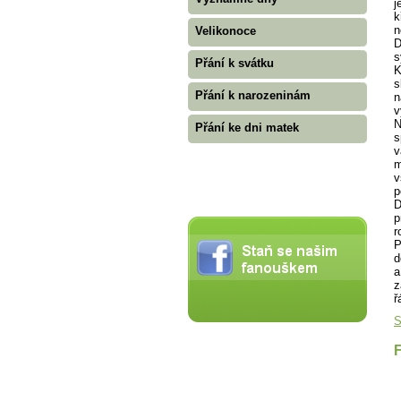
j
k
n
Velikonoce
D
s
Přání k svátku
K
s
Přání k narozeninám
n
v
N
Přání ke dni matek
s
v
m
v
p
D
p
r
P
d
a
z
ř
S