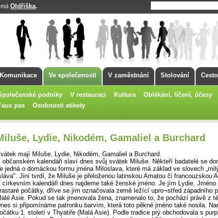
Oldřiška
.
k má
Komunikace
Ve společenosti
V zaměstnání
Stolování
Cesto
Společenské podniky
V restauraci
Kultura
Oblékání, líčení, účesy
Faux pas
Osobnosti etikety
Miluše, Lydie, Nikodém, Gamaliel a Burchard
vátek mají Miluše, Lydie, Nikodém, Gamaliel a Burchard.
 občanském kalendáři slaví dnes svůj svátek Miluše. Někteří badatelé se do
e jedná o domáckou formu jména Miloslava, které má základ ve slovech „mil
sláva". Jiní tvrdí, že Miluše je přeloženou latinskou Amatou či francouzskou 
 církevním kalendáři dnes najdeme také ženské jméno. Je jím Lydie. Jméno
rastaré počátky, dříve se jím označovala země ležící upro¬střed západního p
alé Asie. Pokud se tak jmenovala žena, znamenalo to, že pochází právě z tét
nes si připomínáme patronku barvím, která toto pěkné jméno také nosila. Nar
očátku 1. století v Thyatiře (Malá Asie). Podle tradice prý obchodovala s pu