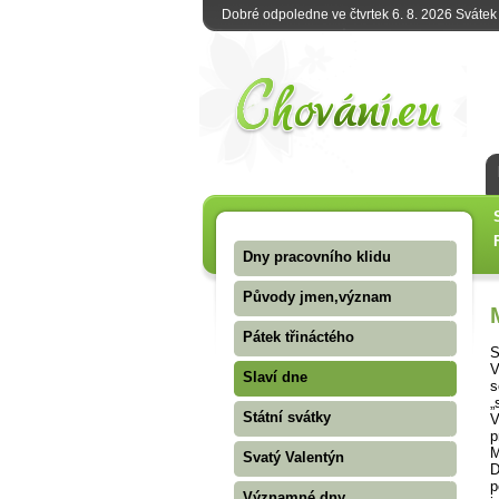
Dobré odpoledne ve čtvrtek 6. 8. 2026 Sváte
Dny pracovního klidu
Původy jmen,význam
Pátek třináctého
S
V
Slaví dne
s
„
Státní svátky
V
p
M
Svatý Valentýn
D
p
Významné dny