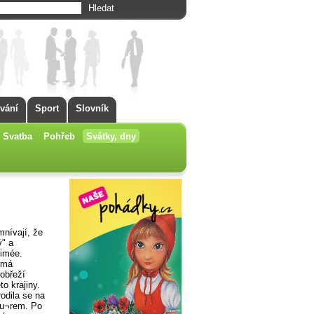
vání
Sport
Slovník
Svatba
Pohřeb
Svátky, dny
mnívají, že
ý" a
Aimée.
 má
obřeží
o krajiny.
odila se na
rpu¬rem. Po