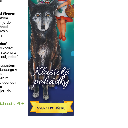
ní
yl členem
ežíše
t je do
 hned
ovalo
í.
zduté
 Nikodém
m zákonů a
 dál, neboť
proboštem
denburgu v
era
dením
o učenosti
do
jetí do
táhnout v PDF